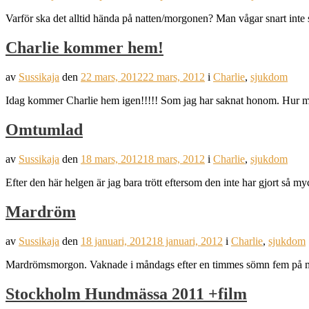
Varför ska det alltid hända på natten/morgonen? Man vågar snart inte
Charlie kommer hem!
av
Sussikaja
den
22 mars, 2012
22 mars, 2012
i
Charlie
,
sjukdom
Idag kommer Charlie hem igen!!!!! Som jag har saknat honom. Hur myc
Omtumlad
av
Sussikaja
den
18 mars, 2012
18 mars, 2012
i
Charlie
,
sjukdom
Efter den här helgen är jag bara trött eftersom den inte har gjort så
Mardröm
av
Sussikaja
den
18 januari, 2012
18 januari, 2012
i
Charlie
,
sjukdom
Mardrömsmorgon. Vaknade i måndags efter en timmes sömn fem på morg
Stockholm Hundmässa 2011 +film