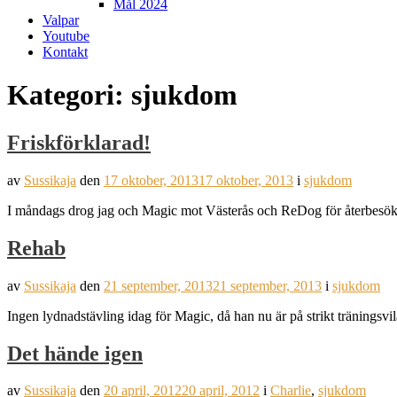
Mål 2024
Valpar
Youtube
Kontakt
Kategori:
sjukdom
Friskförklarad!
av
Sussikaja
den
17 oktober, 2013
17 oktober, 2013
i
sjukdom
I måndags drog jag och Magic mot Västerås och ReDog för återbesök eft
Rehab
av
Sussikaja
den
21 september, 2013
21 september, 2013
i
sjukdom
Ingen lydnadstävling idag för Magic, då han nu är på strikt träningsvi
Det hände igen
av
Sussikaja
den
20 april, 2012
20 april, 2012
i
Charlie
,
sjukdom