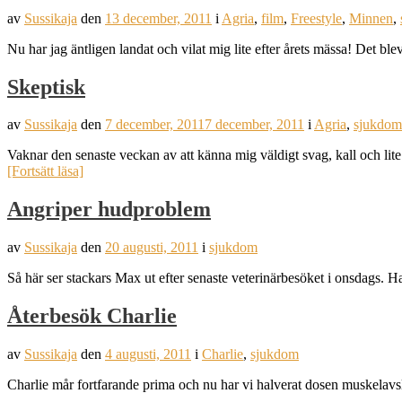
av
Sussikaja
den
13 december, 2011
i
Agria
,
film
,
Freestyle
,
Minnen
,
Nu har jag äntligen landat och vilat mig lite efter årets mässa! Det
Skeptisk
av
Sussikaja
den
7 december, 2011
7 december, 2011
i
Agria
,
sjukdom
Vaknar den senaste veckan av att känna mig väldigt svag, kall och lit
[Fortsätt läsa]
Angriper hudproblem
av
Sussikaja
den
20 augusti, 2011
i
sjukdom
Så här ser stackars Max ut efter senaste veterinärbesöket i onsdags
Återbesök Charlie
av
Sussikaja
den
4 augusti, 2011
i
Charlie
,
sjukdom
Charlie mår fortfarande prima och nu har vi halverat dosen muskelavslap