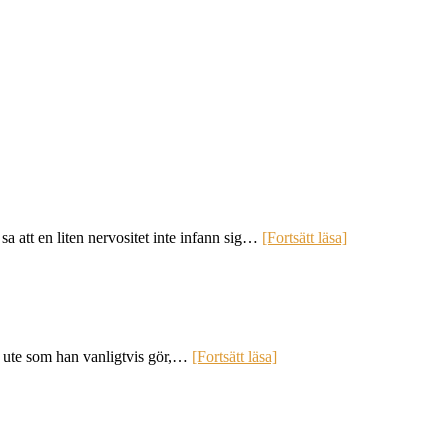
a att en liten nervositet inte infann sig…
[Fortsätt läsa]
et ute som han vanligtvis gör,…
[Fortsätt läsa]