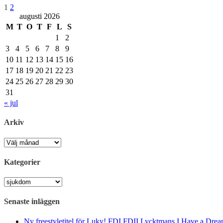
Inläggsnavigering
Sida
Sida
1
2
augusti 2026
M
T
O
T
F
L
S
1
2
3
4
5
6
7
8
9
10
11
12
13
14
15
16
17
18
19
20
21
22
23
24
25
26
27
28
29
30
31
« jul
Arkiv
Arkiv
Kategorier
Kategorier
Senaste inläggen
Ny freestyletitel för Luky! FDI FDII Lycktmans I Have a Drea