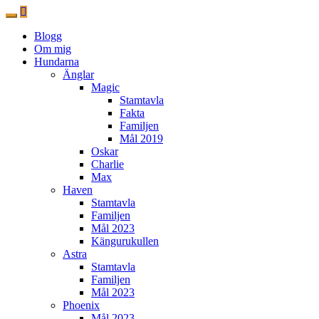
Blogg
Om mig
Hundarna
Änglar
Magic
Stamtavla
Fakta
Familjen
Mål 2019
Oskar
Charlie
Max
Haven
Stamtavla
Familjen
Mål 2023
Kängurukullen
Astra
Stamtavla
Familjen
Mål 2023
Phoenix
Mål 2023