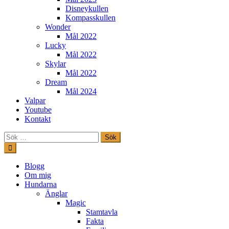
Disneykullen
Kompasskullen
Wonder
Mål 2022
Lucky
Mål 2022
Skylar
Mål 2022
Dream
Mål 2024
Valpar
Youtube
Kontakt
Sök
efter:
Hoppa
till
innehåll
Freestylehundar.se
Blogg
Om mig
Hundarna
Änglar
Magic
Stamtavla
Fakta