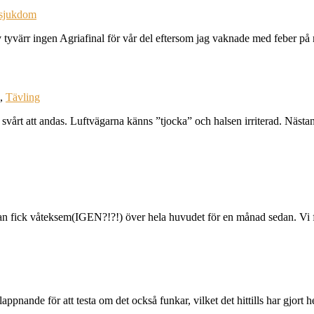
sjukdom
 blev tyvärr ingen Agriafinal för vår del eftersom jag vaknade med feb
,
Tävling
e svårt att andas. Luftvägarna känns ”tjocka” och halsen irriterad. Näst
. Han fick våteksem(IGEN?!?!) över hela huvudet för en månad sedan. V
pnande för att testa om det också funkar, vilket det hittills har gjort h