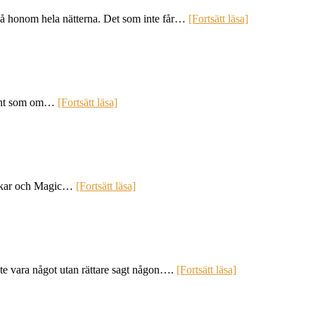
 på honom hela nätterna. Det som inte får…
[Fortsätt läsa]
 känt som om…
[Fortsätt läsa]
d Oskar och Magic…
[Fortsätt läsa]
te vara något utan rättare sagt någon….
[Fortsätt läsa]