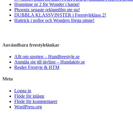
Hoppinne nr 2 för Wonder i hamn!
Phoenix senaste reklamfilm ute nu!
DUBBLA KLASSVINSTER i Freestyleklass 2!
Hattrick i nollor och Wonders första pinne!
Användbara freestylelänkar
Allt om sporten – Hundfreestyle.se
Anmäla sig till tävling – Hundaktiv.se
Regler Frestyle & HTM
Meta
Logga in
Flöde för inlägg
Flöde för kommentarer
WordPress.org