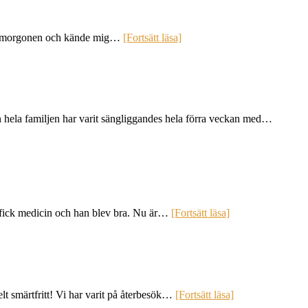
er på morgonen och kände mig…
[Fortsätt läsa]
an hela familjen har varit sängliggandes hela förra veckan med…
i fick medicin och han blev bra. Nu är…
[Fortsätt läsa]
elt smärtfritt! Vi har varit på återbesök…
[Fortsätt läsa]