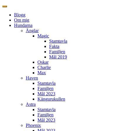
Blogg
Om mig
Hundarna
Änglar
Magic
Stamtavla
Fakta
Familjen
Mål 2019
Oskar
Charlie
Max
Haven
Stamtavla
Familjen
Mål 2023
Kängurukullen
Astra
Stamtavla
Familjen
Mål 2023
Phoenix
Mål 2023