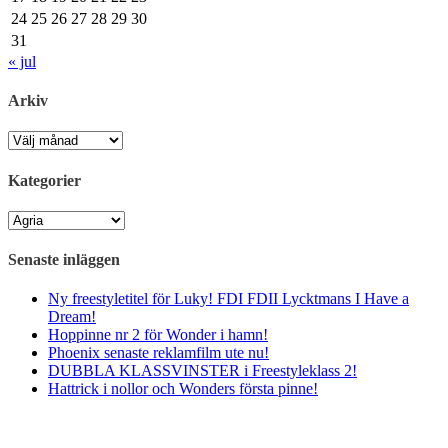
24
25
26
27
28
29
30
31
« jul
Arkiv
Arkiv
Kategorier
Kategorier
Senaste inläggen
Ny freestyletitel för Luky! FDI FDII Lycktmans I Have a
Dream!
Hoppinne nr 2 för Wonder i hamn!
Phoenix senaste reklamfilm ute nu!
DUBBLA KLASSVINSTER i Freestyleklass 2!
Hattrick i nollor och Wonders första pinne!