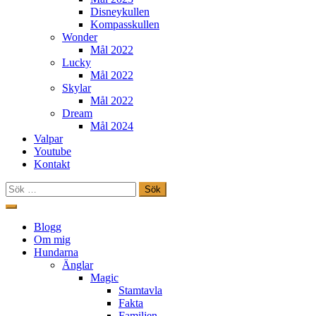
Disneykullen
Kompasskullen
Wonder
Mål 2022
Lucky
Mål 2022
Skylar
Mål 2022
Dream
Mål 2024
Valpar
Youtube
Kontakt
Sök
efter:
Hoppa
till
Freestylehundar.se
Blogg
innehåll
Om mig
Hundarna
Änglar
Magic
Stamtavla
Fakta
Familjen