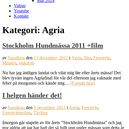
Mål 2024
Valpar
Youtube
Kontakt
Kategori:
Agria
Stockholm Hundmässa 2011 +film
av
Sussikaja
den
13 december, 2011
i
Agria
,
film
,
Freestyle
,
Minnen
,
sjukdom
Nu har jag äntligen landat och vilat mig lite efter årets mässa! Det
blev tyvärr ingen Agriafinal för vår del eftersom jag vaknade med
feber på morgonen och kände mig…
[Fortsätt läsa]
I helgen händer det!
av
Sussikaja
den
9 december, 2011
i
Agria
,
Freestyle
,
Freestyletävling
,
Tävling
Imorgon går stapeln av för årets ”Stockholm Hundmässa” och jag
tror aldrig att jag har haft det så fullt upp under mässan som detta år