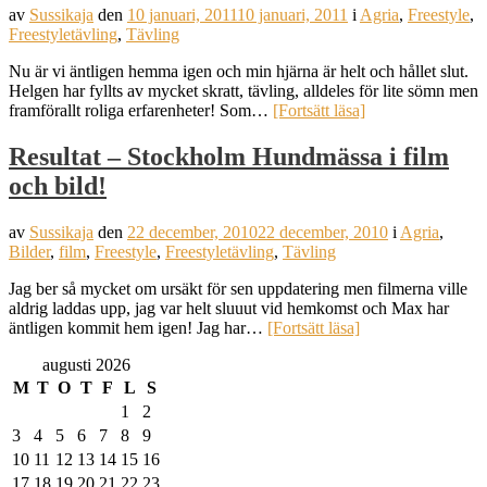
av
Sussikaja
den
10 januari, 2011
10 januari, 2011
i
Agria
,
Freestyle
,
Freestyletävling
,
Tävling
Nu är vi äntligen hemma igen och min hjärna är helt och hållet slut.
Helgen har fyllts av mycket skratt, tävling, alldeles för lite sömn men
framförallt roliga erfarenheter! Som…
[Fortsätt läsa]
Resultat – Stockholm Hundmässa i film
och bild!
av
Sussikaja
den
22 december, 2010
22 december, 2010
i
Agria
,
Bilder
,
film
,
Freestyle
,
Freestyletävling
,
Tävling
Jag ber så mycket om ursäkt för sen uppdatering men filmerna ville
aldrig laddas upp, jag var helt sluuut vid hemkomst och Max har
äntligen kommit hem igen! Jag har…
[Fortsätt läsa]
augusti 2026
M
T
O
T
F
L
S
1
2
3
4
5
6
7
8
9
10
11
12
13
14
15
16
17
18
19
20
21
22
23