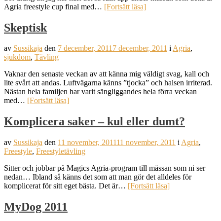
Agria freestyle cup final med…
[Fortsätt läsa]
Skeptisk
av
Sussikaja
den
7 december, 2011
7 december, 2011
i
Agria
,
sjukdom
,
Tävling
Vaknar den senaste veckan av att känna mig väldigt svag, kall och
lite svårt att andas. Luftvägarna känns ”tjocka” och halsen irriterad.
Nästan hela familjen har varit sängliggandes hela förra veckan
med…
[Fortsätt läsa]
Komplicera saker – kul eller dumt?
av
Sussikaja
den
11 november, 2011
11 november, 2011
i
Agria
,
Freestyle
,
Freestyletävling
Sitter och jobbar på Magics Agria-program till mässan som ni ser
nedan… Ibland så känns det som att man gör det alldeles för
komplicerat för sitt eget bästa. Det är…
[Fortsätt läsa]
MyDog 2011