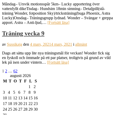
Måndag– Ursvik motionsspår 5km– Lucky apportering över
vattenfyllt dikeTisdag– Hundsim 18min simning– Detaljpill(stå-
träning Wonder, fotposition Sky)/tricksträning(buga Phoenix, Astra
Lucky)Onsdag– Träningsgrupp lydnad. Wonder – Svängar + greppa
apport. Astra – Anti-ljud,…
[Fortsätt läsa]
Träning vecka 9
av
Sussikaja
den
4 mars, 2021
4 mars, 2021
i
allmänt
Dags att sätta upp lite nya träningsmål för veckan! Wonder fick sig
en fyskoll och ömmade på ett par platser, troligtvis på grund av vild
lek på isen under vintern…
[Fortsätt läsa]
Inläggsnavigering
Sida
Sida
Sida
1
2
…
62
augusti 2026
M
T
O
T
F
L
S
1
2
3
4
5
6
7
8
9
10
11
12
13
14
15
16
17
18
19
20
21
22
23
24
25
26
27
28
29
30
31