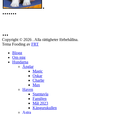
Copyright © 2026 . Alla rättigheter förbehållna.
Tema Fooding av
FRT
Blogg
Om mig
Hundarna
Änglar
Magic
Oskar
Charlie
Max
Haven
Stamtavla
Familjen
Mål 2023
Kängurukullen
Astra