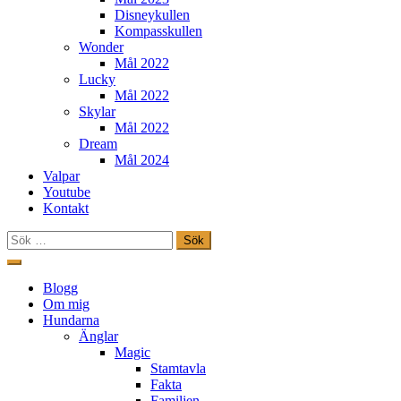
Disneykullen
Kompasskullen
Wonder
Mål 2022
Lucky
Mål 2022
Skylar
Mål 2022
Dream
Mål 2024
Valpar
Youtube
Kontakt
Sök
efter:
Hoppa
till
Freestylehundar.se
Blogg
innehåll
Om mig
Hundarna
Änglar
Magic
Stamtavla
Fakta
Familjen