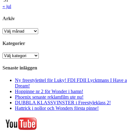
« jul
Arkiv
Arkiv
Kategorier
Kategorier
Senaste inläggen
Ny freestyletitel för Luky! FDI FDII Lycktmans I Have a
Dream!
Hoppinne nr 2 för Wonder i hamn!
Phoenix senaste reklamfilm ute nu!
DUBBLA KLASSVINSTER i Freestyleklass 2!
Hattrick i nollor och Wonders första pinne!