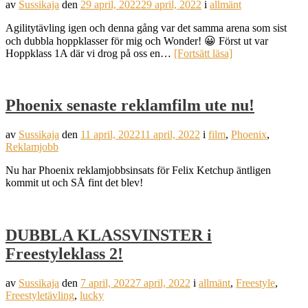
av
Sussikaja
den
29 april, 2022
29 april, 2022
i
allmänt
Agilitytävling igen och denna gång var det samma arena som sist
och dubbla hoppklasser för mig och Wonder! 😀 Först ut var
Hoppklass 1A där vi drog på oss en…
[Fortsätt läsa]
Phoenix senaste reklamfilm ute nu!
av
Sussikaja
den
11 april, 2022
11 april, 2022
i
film
,
Phoenix
,
Reklamjobb
Nu har Phoenix reklamjobbsinsats för Felix Ketchup äntligen
kommit ut och SÅ fint det blev!
DUBBLA KLASSVINSTER i
Freestyleklass 2!
av
Sussikaja
den
7 april, 2022
7 april, 2022
i
allmänt
,
Freestyle
,
Freestyletävling
,
lucky