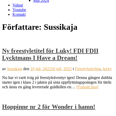
Mål 2024
Valpar
Youtube
Kontakt
Författare:
Sussikaja
Ny freestyletitel för Luky! FDI FDII
Lycktmans I Have a Dream!
av
Sussikaja
den
10 juli, 2022
10 juli, 2022
i
Freestyletävling
,
lucky
Nu har vi varit iväg på freestyleäventyr igen! Denna gången dubbla
starter igen i klass 2 i jakten på sista uppflyttningspoängen för titeln
och ännu en gång levererade guldkillen en…
[Fortsätt läsa]
Hoppinne nr 2 för Wonder i hamn!