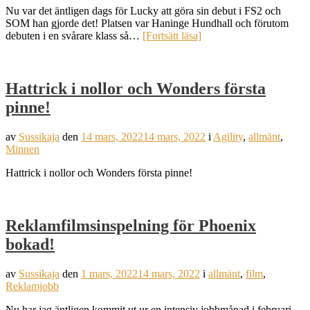
Nu var det äntligen dags för Lucky att göra sin debut i FS2 och
SOM han gjorde det! Platsen var Haninge Hundhall och förutom
debuten i en svårare klass så…
[Fortsätt läsa]
Hattrick i nollor och Wonders första
pinne!
av
Sussikaja
den
14 mars, 2022
14 mars, 2022
i
Agility
,
allmänt
,
Minnen
Hattrick i nollor och Wonders första pinne!
Reklamfilmsinspelning för Phoenix
bokad!
av
Sussikaja
den
1 mars, 2022
14 mars, 2022
i
allmänt
,
film
,
Reklamjobb
Nu har jag äntligen kommit ut ur en intensiv jobbmånad i februari