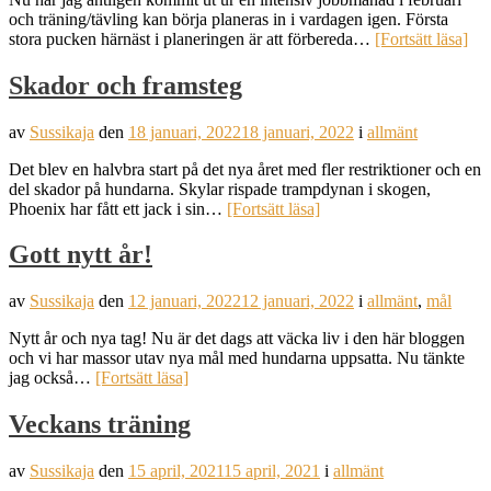
och träning/tävling kan börja planeras in i vardagen igen. Första
stora pucken härnäst i planeringen är att förbereda…
[Fortsätt läsa]
Skador och framsteg
av
Sussikaja
den
18 januari, 2022
18 januari, 2022
i
allmänt
Det blev en halvbra start på det nya året med fler restriktioner och en
del skador på hundarna. Skylar rispade trampdynan i skogen,
Phoenix har fått ett jack i sin…
[Fortsätt läsa]
Gott nytt år!
av
Sussikaja
den
12 januari, 2022
12 januari, 2022
i
allmänt
,
mål
Nytt år och nya tag! Nu är det dags att väcka liv i den här bloggen
och vi har massor utav nya mål med hundarna uppsatta. Nu tänkte
jag också…
[Fortsätt läsa]
Veckans träning
av
Sussikaja
den
15 april, 2021
15 april, 2021
i
allmänt