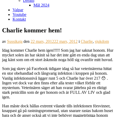
Dream
Mål 2024
Valpar
Youtube
Kontakt
Charlie kommer hem!
av
Sussikaja
den
22 mars, 2012
22 mars, 2012
i
Charlie
,
sjukdom
Idag kommer Charlie hem igen!!!!! Som jag har saknat honom. Hur
mycket solen än har skinit så har det inte gått en enda dag utan att
jag känt som om ett stort åskmoln noga höll sig ovanför mitt huvud.
Som jag skrev på Facebook tidigare idag så har veterinärerna hittat
en stor obehandlad och långvarig infektion i kroppen på honom.
Vanlig infektionsnivå ligger runt 5 och Charlie har över 217 😯 .
Ingen vet dock var den finns efter alla tester vilket förblir ett
mysterium. Veterinären säger att han svarar jättebra på en riktigt
stark penicillin som de ger honom och är FULL AV LIV och glad
igen.
Han måste dock hållas extremt vilande tills infektionen försvinner,
knappast gå på rastningspromenad, utan snarare rastas bakom huset
bara och de anser också att vi inte behöver magnetröntga honom