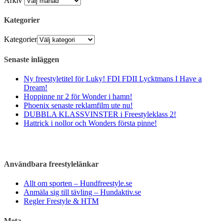
Arkiv
Kategorier
Kategorier
Senaste inläggen
Ny freestyletitel för Luky! FDI FDII Lycktmans I Have a
Dream!
Hoppinne nr 2 för Wonder i hamn!
Phoenix senaste reklamfilm ute nu!
DUBBLA KLASSVINSTER i Freestyleklass 2!
Hattrick i nollor och Wonders första pinne!
Användbara freestylelänkar
Allt om sporten – Hundfreestyle.se
Anmäla sig till tävling – Hundaktiv.se
Regler Frestyle & HTM
Meta