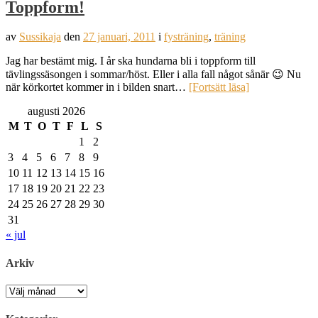
Toppform!
av
Sussikaja
den
27 januari, 2011
i
fysträning
,
träning
Jag har bestämt mig. I år ska hundarna bli i toppform till
tävlingssäsongen i sommar/höst. Eller i alla fall något sånär 😉 Nu
när körkortet kommer in i bilden snart…
[Fortsätt läsa]
augusti 2026
M
T
O
T
F
L
S
1
2
3
4
5
6
7
8
9
10
11
12
13
14
15
16
17
18
19
20
21
22
23
24
25
26
27
28
29
30
31
« jul
Arkiv
Arkiv