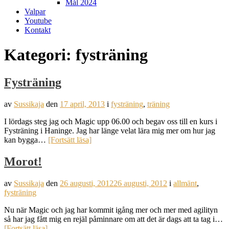
Mål 2024
Valpar
Youtube
Kontakt
Kategori:
fysträning
Fysträning
av
Sussikaja
den
17 april, 2013
i
fysträning
,
träning
I lördags steg jag och Magic upp 06.00 och begav oss till en kurs i
Fysträning i Haninge. Jag har länge velat lära mig mer om hur jag
kan bygga…
[Fortsätt läsa]
Morot!
av
Sussikaja
den
26 augusti, 2012
26 augusti, 2012
i
allmänt
,
fysträning
Nu när Magic och jag har kommit igång mer och mer med agilityn
så har jag fått mig en rejäl påminnare om att det är dags att ta tag i…
[Fortsätt läsa]