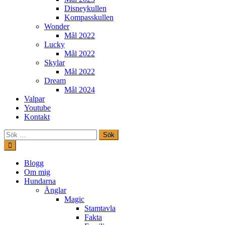
Disneykullen
Kompasskullen
Wonder
Mål 2022
Lucky
Mål 2022
Skylar
Mål 2022
Dream
Mål 2024
Valpar
Youtube
Kontakt
Sök
efter:
Hoppa
till
innehåll
Freestylehundar.se
Blogg
Om mig
Hundarna
Änglar
Magic
Stamtavla
Fakta