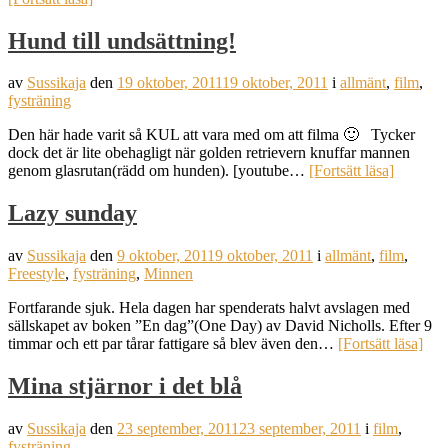
Hund till undsättning!
av
Sussikaja
den
19 oktober, 2011
19 oktober, 2011
i
allmänt
,
film
,
fysträning
Den här hade varit så KUL att vara med om att filma 🙂 Tycker
dock det är lite obehagligt när golden retrievern knuffar mannen
genom glasrutan(rädd om hunden). [youtube…
[Fortsätt läsa]
Lazy sunday
av
Sussikaja
den
9 oktober, 2011
9 oktober, 2011
i
allmänt
,
film
,
Freestyle
,
fysträning
,
Minnen
Fortfarande sjuk. Hela dagen har spenderats halvt avslagen med
sällskapet av boken ”En dag”(One Day) av David Nicholls. Efter 9
timmar och ett par tårar fattigare så blev även den…
[Fortsätt läsa]
Mina stjärnor i det blå
av
Sussikaja
den
23 september, 2011
23 september, 2011
i
film
,
fysträning