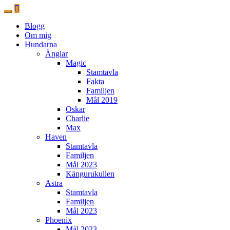
Blogg
Om mig
Hundarna
Änglar
Magic
Stamtavla
Fakta
Familjen
Mål 2019
Oskar
Charlie
Max
Haven
Stamtavla
Familjen
Mål 2023
Kängurukullen
Astra
Stamtavla
Familjen
Mål 2023
Phoenix
Mål 2023