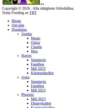
Copyright © 2026 . Alla rättigheter förbehållna.
Tema Fooding av
FRT
Blogg
Om mig
Hundarna
Änglar
Magic
Oskar
Charlie
Max
Haven
Stamtavla
Familjen
Mål 2023
Kängurukullen
Astra
Stamtavla
Familjen
Mål 2023
Phoenix
Mål 2023
Disneykullen
Kompasskullen