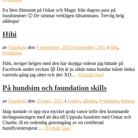
En liten filmsnutt på Oskar och Magic från dagens pass på
hundsimmet 🙂 De simmar verkligen tillsammans. Trevlig helg
allihopa!
Hihi
av
Sussikaja
den
9 september, 2011
9 september, 2011
i
film
,
fysträning
Hihi, inviger helgen med den här skojiga videon jag hittade på
Facebook under veckan 😛 Det är ju såhär mina hundar måste tänka
varenda gång jag sitter och äter XD…
[Fortsätt läsa]
På hundsim och foundation skills
av
Sussikaja
den
10 mars, 2011
i
Agility
,
allmänt
,
fysträning
,
träning
Idag startade vi upp nya mycket goda vanor inför den kommande
tävlingssäsongen med att åka till Uppsala hundsim med Oskar och
Charlie, få en ordentlig genomgång av en certifierad
hundfysioterapeut …
[Fortsätt läsa]