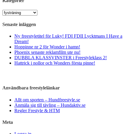
Kategorier
Kategorier
Senaste inläggen
Ny freestyletitel för Luky! FDI FDII Lycktmans I Have a
Dream!
Hoppinne nr 2 för Wonder i hamn!
Phoenix senaste reklamfilm ute nu!
DUBBLA KLASSVINSTER i Freestyleklass 2!
Hattrick i nollor och Wonders första pinne!
Användbara freestylelänkar
Allt om sporten – Hundfreestyle.se
Anmäla sig till tävling – Hundaktiv.se
Regler Frestyle & HTM
Meta
Logga in