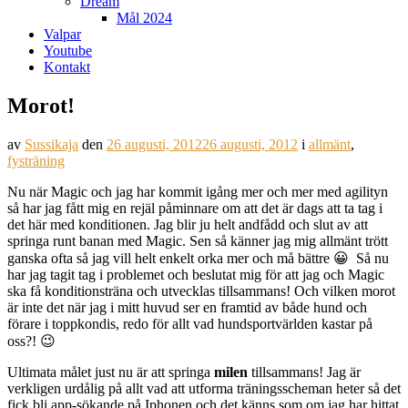
Dream
Mål 2024
Valpar
Youtube
Kontakt
Morot!
av
Sussikaja
den
26 augusti, 2012
26 augusti, 2012
i
allmänt
,
fysträning
Nu när Magic och jag har kommit igång mer och mer med agilityn
så har jag fått mig en rejäl påminnare om att det är dags att ta tag i
det här med konditionen. Jag blir ju helt andfådd och slut av att
springa runt banan med Magic. Sen så känner jag mig allmänt trött
ganska ofta så jag vill helt enkelt orka mer och må bättre 😀 Så nu
har jag tagit tag i problemet och beslutat mig för att jag och Magic
ska få konditionsträna och utvecklas tillsammans! Och vilken morot
är inte det när jag i mitt huvud ser en framtid av både hund och
förare i toppkondis, redo för allt vad hundsportvärlden kastar på
oss?! 😉
Ultimata målet just nu är att springa
milen
tillsammans! Jag är
verkligen urdålig på allt vad att utforma träningsscheman heter så det
fick bli app-sökande på Iphonen och det känns som om jag har hittat