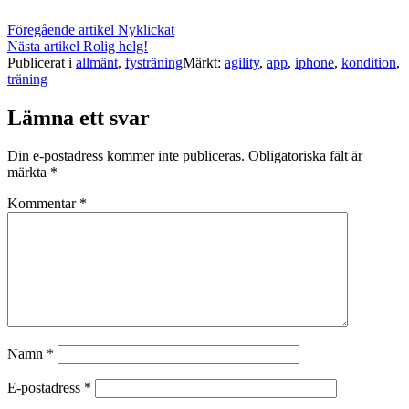
Föregående artikel
Nyklickat
Nästa artikel
Rolig helg!
Publicerat i
allmänt
,
fysträning
Märkt:
agility
,
app
,
iphone
,
kondition
,
träning
Lämna ett svar
Din e-postadress kommer inte publiceras.
Obligatoriska fält är
märkta
*
Kommentar
*
Namn
*
E-postadress
*