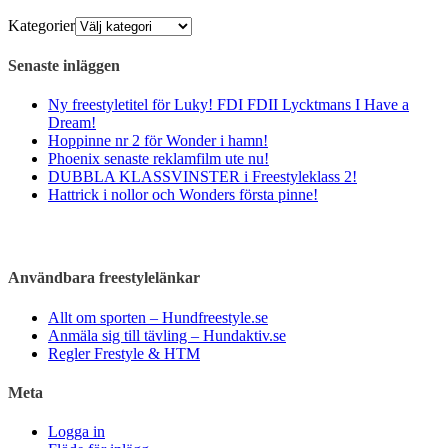
Kategorier
Senaste inläggen
Ny freestyletitel för Luky! FDI FDII Lycktmans I Have a
Dream!
Hoppinne nr 2 för Wonder i hamn!
Phoenix senaste reklamfilm ute nu!
DUBBLA KLASSVINSTER i Freestyleklass 2!
Hattrick i nollor och Wonders första pinne!
Användbara freestylelänkar
Allt om sporten – Hundfreestyle.se
Anmäla sig till tävling – Hundaktiv.se
Regler Frestyle & HTM
Meta
Logga in