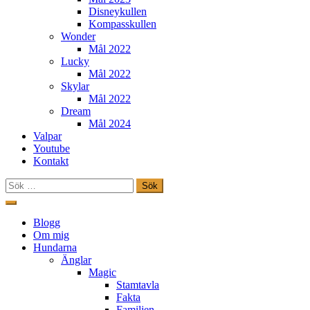
Disneykullen
Kompasskullen
Wonder
Mål 2022
Lucky
Mål 2022
Skylar
Mål 2022
Dream
Mål 2024
Valpar
Youtube
Kontakt
Sök
efter:
Hoppa
till
Freestylehundar.se
Blogg
innehåll
Om mig
Hundarna
Änglar
Magic
Stamtavla
Fakta
Familjen