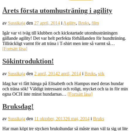
Årets första utomhusträning i agility
av
Sussikaja
den
27 april, 2014
i
Agility
,
Bruks
,
film
Igår var vi iväg till klubben och kickstartade utomhusträningen
gällande agility! Det var helt perfekta förhållanden för hundträning.
Tillräckligt varmt för att träna i T-shirt men inte så varmt så…
[Fortsätt läsa]
Sökintroduktion!
av
Sussikaja
den
2 april, 2014
2 april, 2014
i
Bruks
,
sök
Idag har vi fått hänga på Elisabeth och Hampus med deras hundar
och träna sök! Väldigt intressant och roligt, mycket och ta in för min
egna OCH inte minst hundarnas…
[Fortsätt läsa]
Bruksdag!
av
Sussikaja
den
11 oktober, 2013
26 maj, 2014
i
Bruks
Har man köpt tre stycken brukshundar så måste man väl ta sig ut lite