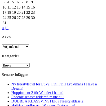
3
4
5
6
7
8
9
10
11
12
13
14
15
16
17
18
19
20
21
22
23
24
25
26
27
28
29
30
31
« jul
Arkiv
Arkiv
Kategorier
Kategorier
Senaste inläggen
Ny freestyletitel för Luky! FDI FDII Lycktmans I Have a
Dream!
Hoppinne nr 2 för Wonder i hamn!
Phoenix senaste reklamfilm ute nu!
DUBBLA KLASSVINSTER i Freestyleklass 2!
Hattrick i nollor och Wonders första pinne!