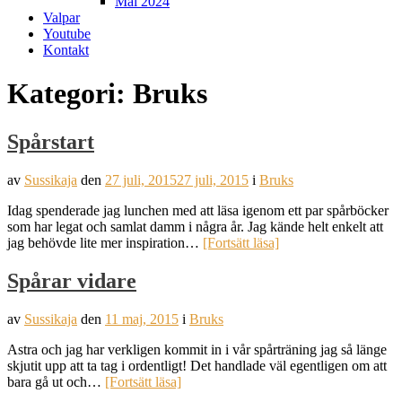
Mål 2024
Valpar
Youtube
Kontakt
Kategori:
Bruks
Spårstart
av
Sussikaja
den
27 juli, 2015
27 juli, 2015
i
Bruks
Idag spenderade jag lunchen med att läsa igenom ett par spårböcker
som har legat och samlat damm i några år. Jag kände helt enkelt att
jag behövde lite mer inspiration…
[Fortsätt läsa]
Spårar vidare
av
Sussikaja
den
11 maj, 2015
i
Bruks
Astra och jag har verkligen kommit in i vår spårträning jag så länge
skjutit upp att ta tag i ordentligt! Det handlade väl egentligen om att
bara gå ut och…
[Fortsätt läsa]