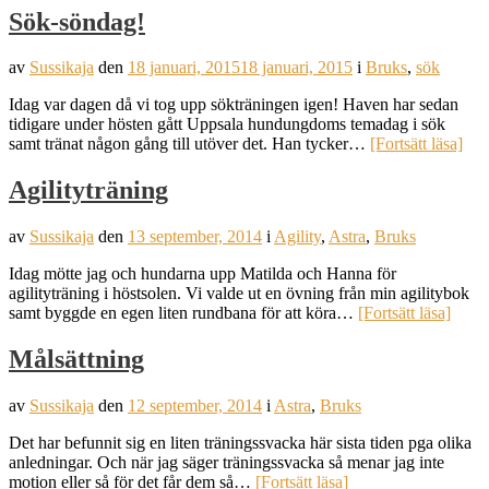
Sök-söndag!
av
Sussikaja
den
18 januari, 2015
18 januari, 2015
i
Bruks
,
sök
Idag var dagen då vi tog upp sökträningen igen! Haven har sedan
tidigare under hösten gått Uppsala hundungdoms temadag i sök
samt tränat någon gång till utöver det. Han tycker…
[Fortsätt läsa]
Agilityträning
av
Sussikaja
den
13 september, 2014
i
Agility
,
Astra
,
Bruks
Idag mötte jag och hundarna upp Matilda och Hanna för
agilityträning i höstsolen. Vi valde ut en övning från min agilitybok
samt byggde en egen liten rundbana för att köra…
[Fortsätt läsa]
Målsättning
av
Sussikaja
den
12 september, 2014
i
Astra
,
Bruks
Det har befunnit sig en liten träningssvacka här sista tiden pga olika
anledningar. Och när jag säger träningssvacka så menar jag inte
motion eller så för det får dem så…
[Fortsätt läsa]