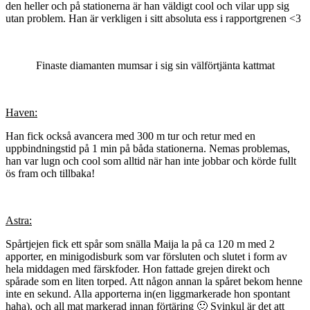
den heller och på stationerna är han väldigt cool och vilar upp sig
utan problem. Han är verkligen i sitt absoluta ess i rapportgrenen <3
Finaste diamanten mumsar i sig sin välförtjänta kattmat
Haven:
Han fick också avancera med 300 m tur och retur med en
uppbindningstid på 1 min på båda stationerna. Nemas problemas,
han var lugn och cool som alltid när han inte jobbar och körde fullt
ös fram och tillbaka!
Astra:
Spårtjejen fick ett spår som snälla Maija la på ca 120 m med 2
apporter, en minigodisburk som var försluten och slutet i form av
hela middagen med färskfoder. Hon fattade grejen direkt och
spårade som en liten torped. Att någon annan la spåret bekom henne
inte en sekund. Alla apporterna in(en liggmarkerade hon spontant
haha), och all mat markerad innan förtäring 🙂 Svinkul är det att