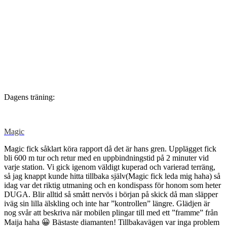
Dagens träning:
Magic
Magic fick såklart köra rapport då det är hans gren. Upplägget fick
bli 600 m tur och retur med en uppbindningstid på 2 minuter vid
varje station. Vi gick igenom väldigt kuperad och varierad terräng,
så jag knappt kunde hitta tillbaka själv(Magic fick leda mig haha) så
idag var det riktig utmaning och en kondispass för honom som heter
DUGA. Blir alltid så smått nervös i början på skick då man släpper
iväg sin lilla älskling och inte har ”kontrollen” längre. Glädjen är
nog svår att beskriva när mobilen plingar till med ett ”framme” från
Maija haha 😀 Bästaste diamanten! Tillbakavägen var inga problem