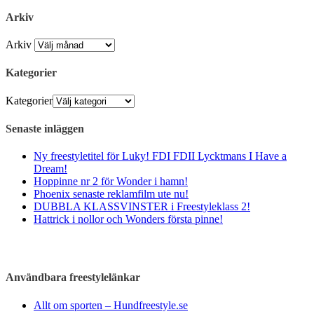
Arkiv
Arkiv
Kategorier
Kategorier
Senaste inläggen
Ny freestyletitel för Luky! FDI FDII Lycktmans I Have a
Dream!
Hoppinne nr 2 för Wonder i hamn!
Phoenix senaste reklamfilm ute nu!
DUBBLA KLASSVINSTER i Freestyleklass 2!
Hattrick i nollor och Wonders första pinne!
Användbara freestylelänkar
Allt om sporten – Hundfreestyle.se