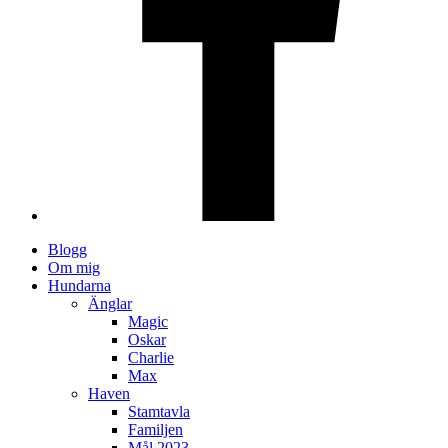
Blogg
Om mig
Hundarna
Änglar
Magic
Oskar
Charlie
Max
Haven
Stamtavla
Familjen
Mål 2023