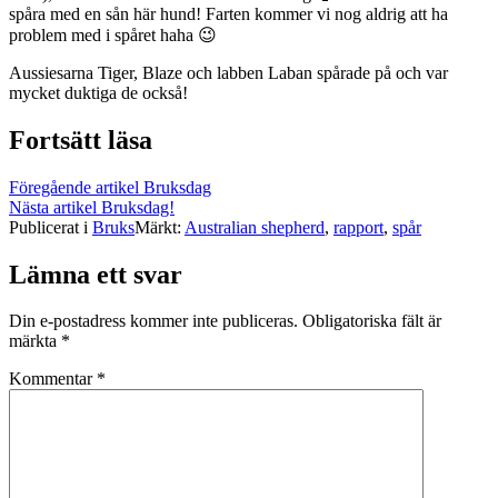
spåra med en sån här hund! Farten kommer vi nog aldrig att ha
problem med i spåret haha 😉
Aussiesarna Tiger, Blaze och labben Laban spårade på och var
mycket duktiga de också!
Fortsätt läsa
Föregående artikel
Bruksdag
Nästa artikel
Bruksdag!
Publicerat i
Bruks
Märkt:
Australian shepherd
,
rapport
,
spår
Lämna ett svar
Din e-postadress kommer inte publiceras.
Obligatoriska fält är
märkta
*
Kommentar
*