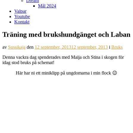
Dream
Mål 2024
Valpar
Youtube
Kontakt
Träning med brukshundgänget och Laban
av
Sussikaja
den
12 september, 2013
12 september, 2013
i
Bruks
Denna vackra dag spenderades med Maija och Stina i skogen för
idag stod bruks på schemat!
Här har ni ett miniklipp på ungdomarna i min flock 😉