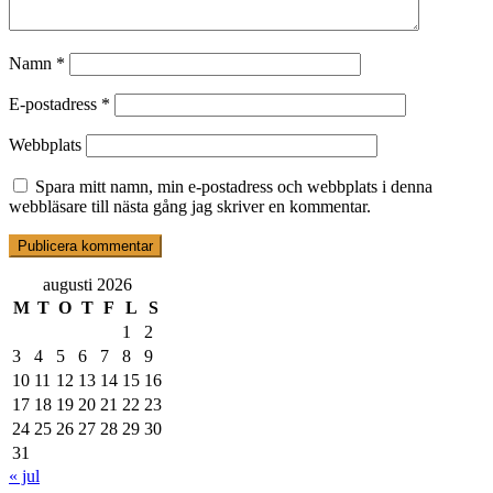
Namn
*
E-postadress
*
Webbplats
Spara mitt namn, min e-postadress och webbplats i denna
webbläsare till nästa gång jag skriver en kommentar.
augusti 2026
M
T
O
T
F
L
S
1
2
3
4
5
6
7
8
9
10
11
12
13
14
15
16
17
18
19
20
21
22
23
24
25
26
27
28
29
30
31
« jul