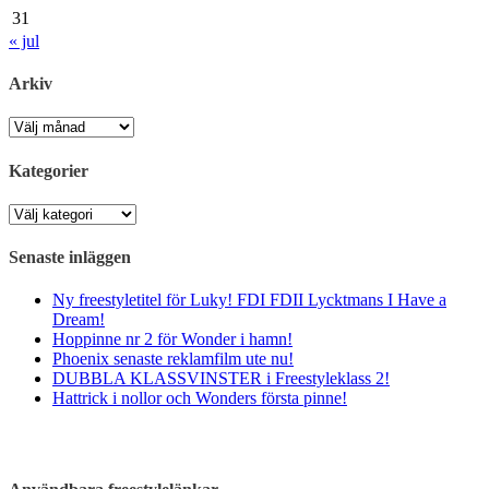
31
« jul
Arkiv
Arkiv
Kategorier
Kategorier
Senaste inläggen
Ny freestyletitel för Luky! FDI FDII Lycktmans I Have a
Dream!
Hoppinne nr 2 för Wonder i hamn!
Phoenix senaste reklamfilm ute nu!
DUBBLA KLASSVINSTER i Freestyleklass 2!
Hattrick i nollor och Wonders första pinne!