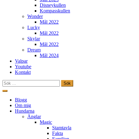
Disneykullen
Kompasskullen
Wonder
Mål 2022
Lucky
Mål 2022
Skylar
Mål 2022
Dream
Mål 2024
Valpar
Youtube
Kontakt
Sök
efter:
Hoppa
till
Freestylehundar.se
Blogg
innehåll
Om mig
Hundarna
Änglar
Magic
Stamtavla
Fakta
Familjen