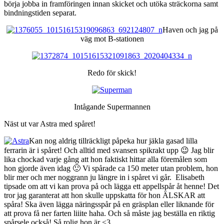
börja jobba in framföringen innan skicket och utöka sträckorna samt
bindningstiden separat.
Haven och jag på
väg mot B-stationen
Redo för skick!
Intågande Supermannen
Näst ut var Astra med spåret!
Kan nog aldrig tillräckligt påpeka hur jäkla gasad lilla
ferrarin är i spåret! Och alltid med svansen spikrakt upp 😉 Jag blir
lika chockad varje gång att hon faktiskt hittar alla föremålen som
hon gjorde även idag 🙂 Vi spårade ca 150 meter utan problem, hon
blir mer och mer noggrann ju längre in i spåret vi går. Elisabeth
tipsade om att vi kan prova på och lägga ett appellspår åt henne! Det
tror jag garanterat att hon skulle uppskatta för hon ÄLSKAR att
spåra! Ska även lägga näringsspår på en gräsplan eller liknande för
att prova få ner farten liiite haha. Och så måste jag beställa en riktig
spårsele också! Så rolig hon är <3