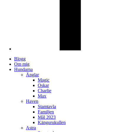
Blogg
Om mig
Hundarna
Änglar
Magic
Oskar
Charlie
Max
Haven
Stamtavla
Familjen
Mål 2023
Kängurukullen
Astra