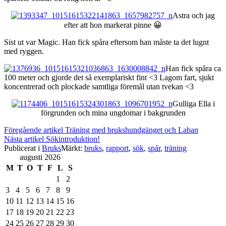
Astra och jag
efter att hon markerat pinne 😀
Sist ut var Magic. Han fick spåra eftersom han måste ta det lugnt
med ryggen.
Han fick spåra ca
100 meter och gjorde det så exemplariskt fint <3 Lagom fart, sjukt
koncentrerad och plockade samtliga föremål utan tvekan <3
Gulliga Ella i
förgrunden och mina ungdomar i bakgrunden
Fortsätt
Föregående artikel
Träning med brukshundgänget och Laban
Nästa artikel
Sökintroduktion!
läsa
Publicerat i
Bruks
Märkt:
bruks
,
rapport
,
sök
,
spår
,
träning
augusti 2026
M
T
O
T
F
L
S
1
2
3
4
5
6
7
8
9
10
11
12
13
14
15
16
17
18
19
20
21
22
23
24
25
26
27
28
29
30