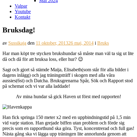
Mål 2024
Valpar
Youtube
Kontakt
Bruksdag!
av
Sussikaja
den
11 oktober, 2013
26 maj, 2014
i
Bruks
Har man köpt tre stycken brukshundar så måste man väl ta sig ut lite
då och då för att bruksa loss, eller hur? 😉
Sagt och gjort så stämde Maija, Elisabeth(som står för alla bilder i
dagens inlägg) och jag träningsträff i skogen med alla våra
aussies(6st) och Datcha. Bruksgrenarna Spår, Sök och Rapport stod
på schemat och vi var alla laddade!
Av mina hundar så gick Haven ut först med rapporten!
Han fick springa 150 meter x2 med en uppbindningstid på 1,5 min
vid varje station. Han grejade biffen utan problem och förde sig
precis som en rapporthund ska göra. Tyst, koncentrerad och full gas!
Nästa gång ska vi lägga upp träningen lite annorlunda genom att