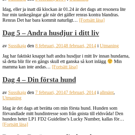
Idag, eller ja inatt då klockan är 01.24 är det dags att resonera lite
hur min tankegångar går när det gäller renras kontra blandras.
Renras Det har bara kommit naturligt…
[Fortsätt läsa]
Dag 5 – Andra husdjur i ditt liv
av
Sussikaja
den
8 februari, 2014
8 februari, 2014
i
Utmaning
Jag har faktiskt knappt haft andra husdjur i mitt liv innan hundarna,
så detta blir för en gångs skull ett ganska så kort inlägg
Min
mamma kan inte andas…
[Fortsätt läsa]
Dag 4 – Din första hund
av
Sussikaja
den
7 februari, 2014
7 februari, 2014
i
allmänt
,
Utmaning
Idag är det dags att berätta om min första hund. Hunden som
förvandlade mitt hundintresse som från gnista till eldsvåda! Den
hunden heter LP1 FD2 Guideline’s Lucky Number, kallas för…
[Fortsätt läsa]