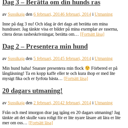
Dag 3 – Berätta om din hunds ras
av
Sussikaja
den
6 februari, 2014
6 februari, 2014
i
Utmaning
Inne på dag 3 nu! Och idag är det dags att berätta om mina
hundraser. Jag tänkte visa er bilder på mina exemplar av raserna,
citera deras rasbeskrivningar, berätta om…
[Fortsätt läsa]
Dag 2 – Presentera min hund
av
Sussikaja
den
5 februari, 2014
5 februari, 2014
i
Utmaning
Min hund haha! Snarare presentera min flock
Förbered er på
långläsning! Ta en kopp kaffe eller te och kura ihop er med lite
mysigt fika och er fyrfota bästa…
[Fortsätt läsa]
20 dagars utmaning!
av
Sussikaja
den
2 februari, 2014
2 februari, 2014
i
Utmaning
Från och med imorgon drar jag igång en 20 dagars utmaning! Jag
tänkte att det skulle vara roligt för er lite nyare läsare att lära er lite
mer om oss…
[Fortsätt läsa]