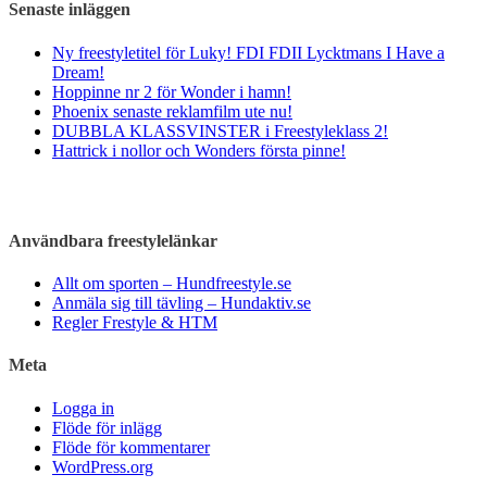
Senaste inläggen
Ny freestyletitel för Luky! FDI FDII Lycktmans I Have a
Dream!
Hoppinne nr 2 för Wonder i hamn!
Phoenix senaste reklamfilm ute nu!
DUBBLA KLASSVINSTER i Freestyleklass 2!
Hattrick i nollor och Wonders första pinne!
Användbara freestylelänkar
Allt om sporten – Hundfreestyle.se
Anmäla sig till tävling – Hundaktiv.se
Regler Frestyle & HTM
Meta
Logga in
Flöde för inlägg
Flöde för kommentarer
WordPress.org