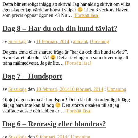
Detta blir ett roligt inlägg att skriva! Jag har aldrig skrivit om vilka
egenskaper jag värderar högst i valpar
Liten 3 veckors Haven
som precis öppnat ögonen <3 Nu…
[Fortsätt läsa]
Dag 8 – Har du och din hund tävlat?
av
Sussikaja
den
11 februari, 2014
i
allmänt
,
Utmaning
Dagens tema eller snarare fråga är ”har du och din hund tävlat?”.
Svaret är ett absolut JA!
Det är tävlingarna som driver mig att
träna målmedvetet. Jag är lite…
[Fortsätt läsa]
Dag 7 – Hundsport
av
Sussikaja
den
10 februari, 2014
10 februari, 2014
i
Utmaning
Ojojoj dagens tema är hundsport! Detta lär bli ett ordentligt inlägg
då jag bara inte kan få nog
Den största orsaken till att jag
skaffade aussie och labben är…
[Fortsätt läsa]
Dag 6 – Renrasig eller blandras?
av
Sussikaja
den
9 februari, 2014
i
Utmaning