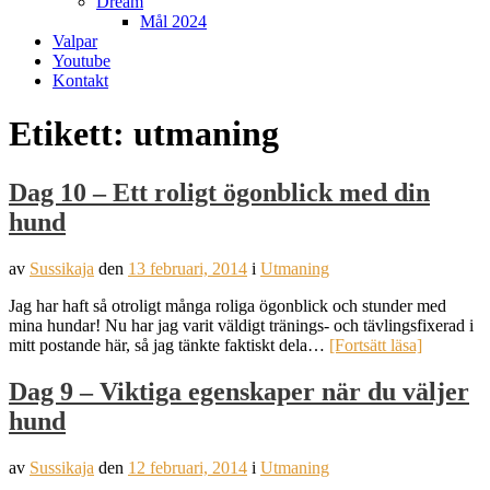
Dream
Mål 2024
Valpar
Youtube
Kontakt
Etikett:
utmaning
Dag 10 – Ett roligt ögonblick med din
hund
av
Sussikaja
den
13 februari, 2014
i
Utmaning
Jag har haft så otroligt många roliga ögonblick och stunder med
mina hundar! Nu har jag varit väldigt tränings- och tävlingsfixerad i
mitt postande här, så jag tänkte faktiskt dela…
[Fortsätt läsa]
Dag 9 – Viktiga egenskaper när du väljer
hund
av
Sussikaja
den
12 februari, 2014
i
Utmaning