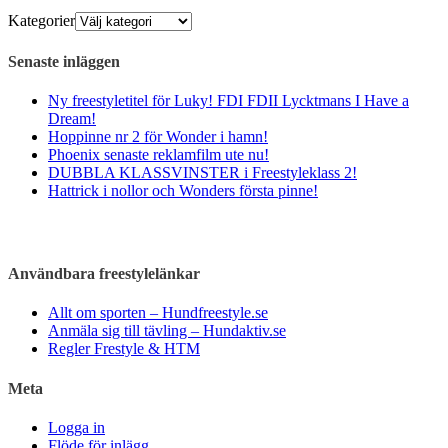
Kategorier
Senaste inläggen
Ny freestyletitel för Luky! FDI FDII Lycktmans I Have a
Dream!
Hoppinne nr 2 för Wonder i hamn!
Phoenix senaste reklamfilm ute nu!
DUBBLA KLASSVINSTER i Freestyleklass 2!
Hattrick i nollor och Wonders första pinne!
Användbara freestylelänkar
Allt om sporten – Hundfreestyle.se
Anmäla sig till tävling – Hundaktiv.se
Regler Frestyle & HTM
Meta
Logga in
Flöde för inlägg