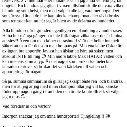
retrievers, 2 vallhundar eller liknande så att jag ändå vet vad jag får
ungefär. En blandras jag gillar i vuxen tillstånd skulle det vara vilken
blandning som helst, men med valp skulle jag vara mer noga. Det
som är synd är att de inte kan plocka championat eller tävla bruks
som renraser kan nu när jag är biten av de delarna av hunderiet.
Alla hundraser är i grunden egentligen en blandning av andra raser.
Haha hur många gånger har inte folk frågat vilka raser det är i mina
aussies?! Även om man köper en rashund så är det heller inte helt
säkert att man får det som man hoppats på. Min ena labbe Oskar är t.
ex ingen bra apportör. Javisst han älskar att bära på saker, men
absolut INTE till mig 😉 Min andra labbe Max HATAR vatten och
kan inte ens simma typ. Är det något som brukar känneteckna
labrador retriever så brukar det vara kärleken till vatten och
apporteringsförmågan.
Så ja, summa summarum så gillar jag skarpt både ren- och blandras,
men för att jag är jag med mina championtitlar jag vill ha, kanske
föder upp någon gång i framtiden och är lite kontrollfreak så väljer
jag renras 🙂
Vad föredrar ni och varför?
Imorgon snackar jag om mina hundsporter! Tjingleling!!! 😀