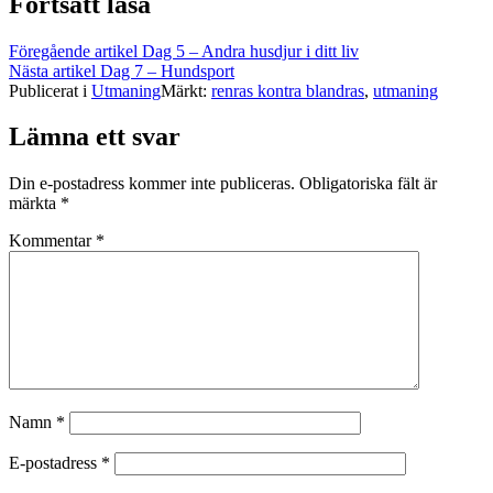
Fortsätt läsa
Föregående artikel
Dag 5 – Andra husdjur i ditt liv
Nästa artikel
Dag 7 – Hundsport
Publicerat i
Utmaning
Märkt:
renras kontra blandras
,
utmaning
Lämna ett svar
Din e-postadress kommer inte publiceras.
Obligatoriska fält är
märkta
*
Kommentar
*
Namn
*
E-postadress
*