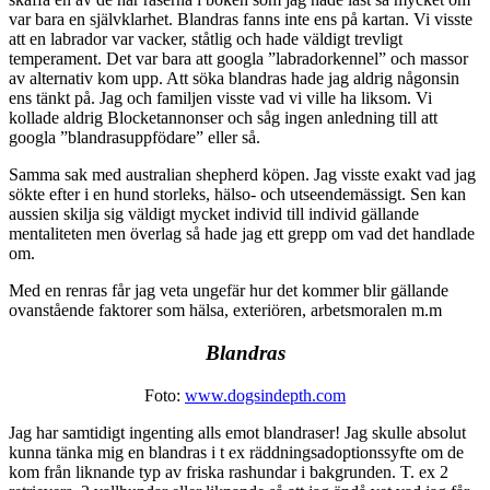
var bara en självklarhet. Blandras fanns inte ens på kartan. Vi visste
att en labrador var vacker, ståtlig och hade väldigt trevligt
temperament. Det var bara att googla ”labradorkennel” och massor
av alternativ kom upp. Att söka blandras hade jag aldrig någonsin
ens tänkt på. Jag och familjen visste vad vi ville ha liksom. Vi
kollade aldrig Blocketannonser och såg ingen anledning till att
googla ”blandrasuppfödare” eller så.
Samma sak med australian shepherd köpen. Jag visste exakt vad jag
sökte efter i en hund storleks, hälso- och utseendemässigt. Sen kan
aussien skilja sig väldigt mycket individ till individ gällande
mentaliteten men överlag så hade jag ett grepp om vad det handlade
om.
Med en renras får jag veta ungefär hur det kommer blir gällande
ovanstående faktorer som hälsa, exteriören, arbetsmoralen m.m
Blandras
Foto:
www.dogsindepth.com
Jag har samtidigt ingenting alls emot blandraser! Jag skulle absolut
kunna tänka mig en blandras i t ex räddningsadoptionssyfte om de
kom från liknande typ av friska rashundar i bakgrunden. T. ex 2