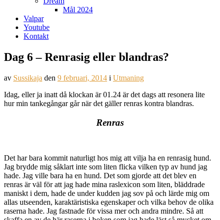
Dream
Mål 2024
Valpar
Youtube
Kontakt
Dag 6 – Renrasig eller blandras?
av
Sussikaja
den
9 februari, 2014
i
Utmaning
Idag, eller ja inatt då klockan är 01.24 är det dags att resonera lite
hur min tankegångar går när det gäller renras kontra blandras.
Renras
Det har bara kommit naturligt hos mig att vilja ha en renrasig hund.
Jag brydde mig såklart inte som liten flicka vilken typ av hund jag
hade. Jag ville bara ha en hund. Det som gjorde att det blev en
renras är väl för att jag hade mina raslexicon som liten, bläddrade
maniskt i dem, hade de under kudden jag sov på och lärde mig om
allas utseenden, karaktäristiska egenskaper och vilka behov de olika
raserna hade. Jag fastnade för vissa mer och andra mindre. Så att
skaffa en av de här raserna i boken som jag hade läst så mycket om