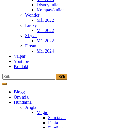
Disneykullen
Kompasskullen
Wonder
Mål 2022
Lucky
Mål 2022
Skylar
Mål 2022
Dream
Mål 2024
Valpar
Youtube
Kontakt
Sök
efter:
Hoppa
till
Freestylehundar.se
Blogg
innehåll
Om mig
Hundarna
Änglar
Magic
Stamtavla
Fakta
Familjen