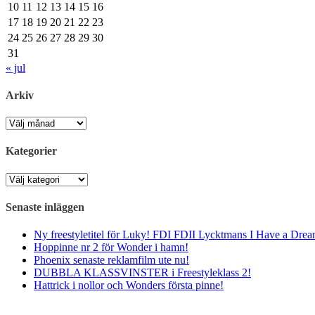
10
11
12
13
14
15
16
17
18
19
20
21
22
23
24
25
26
27
28
29
30
31
« jul
Arkiv
Arkiv
Kategorier
Kategorier
Senaste inläggen
Ny freestyletitel för Luky! FDI FDII Lycktmans I Have a Drea
Hoppinne nr 2 för Wonder i hamn!
Phoenix senaste reklamfilm ute nu!
DUBBLA KLASSVINSTER i Freestyleklass 2!
Hattrick i nollor och Wonders första pinne!