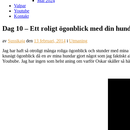
Mål 2024
Valpar
Youtube
Kontakt
Dag 10 – Ett roligt ögonblick med din hun
av
Sussikaja
den
13 februari, 2014
i
Utmaning
Jag har haft så otroligt många roliga ögonblick och stunder med mina hu
knasigt ögonblick då en av mina hundar gjort något som jag faktiskt ald
Youbube. Jag har ingen som helst aning om varför Oskar skäller så här 