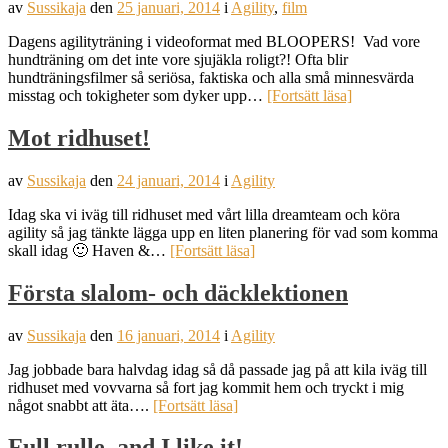
av
Sussikaja
den
25 januari, 2014
i
Agility
,
film
Dagens agilityträning i videoformat med BLOOPERS! Vad vore
hundträning om det inte vore sjujäkla roligt?! Ofta blir
hundträningsfilmer så seriösa, faktiska och alla små minnesvärda
misstag och tokigheter som dyker upp…
[Fortsätt läsa]
Mot ridhuset!
av
Sussikaja
den
24 januari, 2014
i
Agility
Idag ska vi iväg till ridhuset med vårt lilla dreamteam och köra
agility så jag tänkte lägga upp en liten planering för vad som komma
skall idag 🙂 Haven &…
[Fortsätt läsa]
Första slalom- och däcklektionen
av
Sussikaja
den
16 januari, 2014
i
Agility
Jag jobbade bara halvdag idag så då passade jag på att kila iväg till
ridhuset med vovvarna så fort jag kommit hem och tryckt i mig
något snabbt att äta….
[Fortsätt läsa]
Full rulle, and I like it!