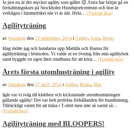
Ja just nu är det mycket agility som gäller 😉 Astra har börjat gå en
fortsättningskurs på Stockholm Hundsportcentrum och hon är
verkligen i himmelriket när vi är där. Hela…
[Fortsätt läsa]
Agilityträning
av
Sussikaja
den
13 september, 2014
i
Agility
,
Astra
,
Bruks
Idag mötte jag och hundarna upp Matilda och Hanna för
agilityträning i höstsolen. Vi valde ut en övning från min agilitybok
samt byggde en egen liten rundbana för att köra…
[Fortsätt läsa]
Årets första utomhusträning i agility
av
Sussikaja
den
27 april, 2014
i
Agility
,
Bruks
,
film
Igår var vi iväg till klubben och kickstartade utomhusträningen
gällande agility! Det var helt perfekta förhållanden för hundträning.
Tillräckligt varmt för att träna i T-shirt men inte så varmt så…
[Fortsätt läsa]
Agilityträning med BLOOPERS!