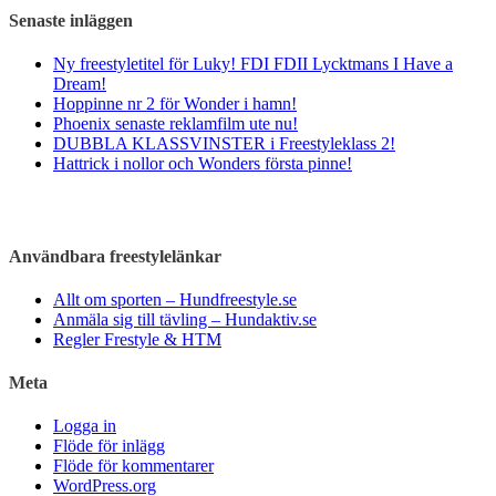
Senaste inläggen
Ny freestyletitel för Luky! FDI FDII Lycktmans I Have a
Dream!
Hoppinne nr 2 för Wonder i hamn!
Phoenix senaste reklamfilm ute nu!
DUBBLA KLASSVINSTER i Freestyleklass 2!
Hattrick i nollor och Wonders första pinne!
Användbara freestylelänkar
Allt om sporten – Hundfreestyle.se
Anmäla sig till tävling – Hundaktiv.se
Regler Frestyle & HTM
Meta
Logga in
Flöde för inlägg
Flöde för kommentarer
WordPress.org