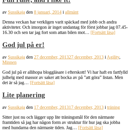
av
Sussikaja
den
8 januari, 2014
i
allmänt
Denna veckan har verkligen varit späckad med jobb och andra
aktiviteter. Och imorgon är inget undantag för först jobbar jag 07.45-
16.30 och sen tar jag fort som attan bilen mot…
[Fortsätt läsa]
God jul på er!
av
Sussikaja
den
27 december, 2013
27 december, 2013
i
Agility
,
Minnen
God jul på er allihopa bloggläsare i efterskott! Vi har haft en fartfylld
julhelg med massor av saker att bocka av på ”att göra” listan. Men
det är så jag…
[Fortsätt läsa]
Lite planering
av
Sussikaja
den
17 december, 2013
17 december, 2013
i
träning
Sitter just nu och lägger upp lite träningsmål för den närmaste
framtiden så jag har någon form av struktur för hur jag ska jobba
med hundarna den närmaste tiden. Jag…
[Fortsätt läsa]