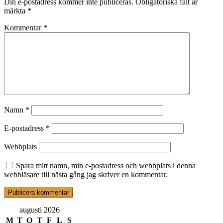
Din e-postadress kommer inte publiceras.
Obligatoriska fält är
märkta
*
Kommentar
*
Namn
*
E-postadress
*
Webbplats
Spara mitt namn, min e-postadress och webbplats i denna
webbläsare till nästa gång jag skriver en kommentar.
augusti 2026
M
T
O
T
F
L
S