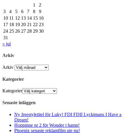
1
2
3
4
5
6
7
8
9
10
11
12
13
14
15
16
17
18
19
20
21
22
23
24
25
26
27
28
29
30
31
« jul
Arkiv
Arkiv
Kategorier
Kategorier
Senaste inläggen
Ny freestyletitel för Luky! FDI FDII Lycktmans I Have a
Dream!
Hoppinne nr 2 för Wonder i hamn!
Phoenix senaste reklamfilm ute nu!