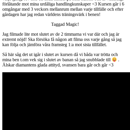
förlåtande mot mina urdåliga handlingkunskaper <3 Kursen går i 6
omgångar med 3 veckors mellanrum mellan varje tillfälle och efter
gårdagen har jag redan världens träningsvärk i benen!
Taggad Magic!
Jag filmade lite mot slutet av de 2 timmarna vi var där och jag är
extremt nöjd! Ska försöka få någon att filma oss varje gång så jag
kan följa och jämföra våra framsteg 1:a mot sista tillfället.
Så här såg det ut igår i slutet av kursen då vi båda var trötta och
mina ben t.om vek sig i slutet av banan så jag snubblade till
.
Älskar diamantens glada attityd, svansen bara går och går <3