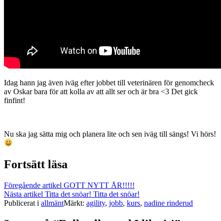
Idag hann jag även iväg efter jobbet till veterinären för genomcheck
av Oskar bara för att kolla av att allt ser och är bra <3 Det gick
finfint!
Nu ska jag sätta mig och planera lite och sen iväg till sängs! Vi hörs!
Fortsätt läsa
Föregående artikel
GOTT NYTT ÅR!!!!!
Nästa artikel
Titta det snöar! Titta det snöar!
Publicerat i
allmänt
Märkt:
agility
,
jobb
,
kurs
,
nadine rinderud