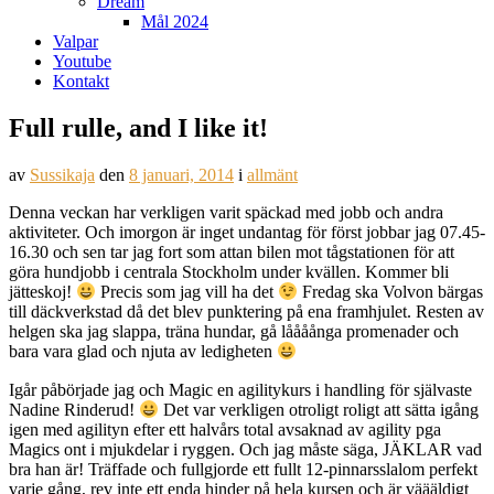
Dream
Mål 2024
Valpar
Youtube
Kontakt
Full rulle, and I like it!
av
Sussikaja
den
8 januari, 2014
i
allmänt
Denna veckan har verkligen varit späckad med jobb och andra
aktiviteter. Och imorgon är inget undantag för först jobbar jag 07.45-
16.30 och sen tar jag fort som attan bilen mot tågstationen för att
göra hundjobb i centrala Stockholm under kvällen. Kommer bli
jätteskoj!
Precis som jag vill ha det
Fredag ska Volvon bärgas
till däckverkstad då det blev punktering på ena framhjulet. Resten av
helgen ska jag slappa, träna hundar, gå låååånga promenader och
bara vara glad och njuta av ledigheten
Igår påbörjade jag och Magic en agilitykurs i handling för självaste
Nadine Rinderud!
Det var verkligen otroligt roligt att sätta igång
igen med agilityn efter ett halvårs total avsaknad av agility pga
Magics ont i mjukdelar i ryggen. Och jag måste säga, JÄKLAR vad
bra han är! Träffade och fullgjorde ett fullt 12-pinnarsslalom perfekt
varje gång, rev inte ett enda hinder på hela kursen och är väääldigt