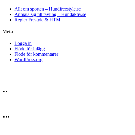
Allt om sporten – Hundfreestyle.se
Anmäla sig till tävling – Hundaktiv.se
Regler Frestyle & HTM
Meta
Logga in
Flöde för inlägg
Flöde för kommentarer
WordPress.org