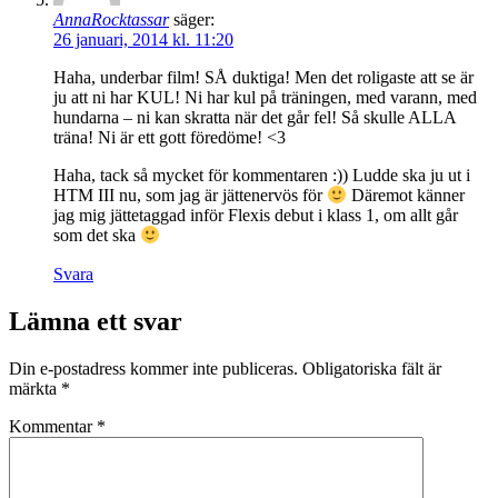
AnnaRocktassar
säger:
26 januari, 2014 kl. 11:20
Haha, underbar film! SÅ duktiga! Men det roligaste att se är
ju att ni har KUL! Ni har kul på träningen, med varann, med
hundarna – ni kan skratta när det går fel! Så skulle ALLA
träna! Ni är ett gott föredöme! <3
Haha, tack så mycket för kommentaren :)) Ludde ska ju ut i
HTM III nu, som jag är jättenervös för
Däremot känner
jag mig jättetaggad inför Flexis debut i klass 1, om allt går
som det ska
Svara
Lämna ett svar
Din e-postadress kommer inte publiceras.
Obligatoriska fält är
märkta
*
Kommentar
*