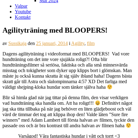
Mål 2024
Valpar
Youtube
Kontakt
Agilityträning med BLOOPERS!
av
Sussikaja
den
25 januari, 2014
i
Agility
,
film
Dagens agilityträning i videoformat med BLOOPERS!
Vad vore
hundträning om det inte vore sjujäkla roligt?! Ofta blir
hundträningsfilmer så seriösa, faktiska och alla små minnesvärda
misstag och tokigheter som dyker upp klipps bort i glömskan. Man
måste ju också kunna skratta åt sig själv ibland haha! Dagens bästa
skratt går till Astra och slalompinnarna 4:57 XD Det farliga med
väldigt shejping-kloka hundar som tänker själva haha
Blir så himla glad när jag tittar på denna film, den visar verkligen
vad hundträning ska handla om. Att ha roligt!!!
Definitivt något
jag ska titta tillbaka på när jag behöver en liten glädjeboost och väl
värd de timmar det tog att klippa ihop den! Valde låten ”Sure fire
winners” med Adam Lambert till första halvan av filmen, tyckte den
passade oss och är bra kontrast till andra halvan av filmen haha
Varsågod! Våra fantastiska hundar i vått och torrt <3