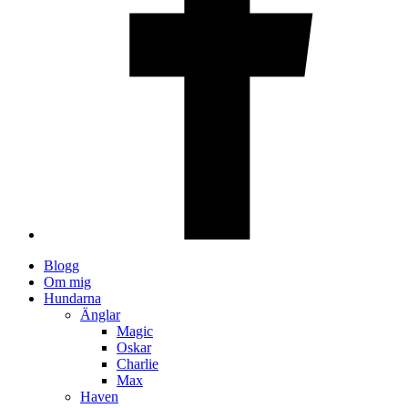
Blogg
Om mig
Hundarna
Änglar
Magic
Oskar
Charlie
Max
Haven