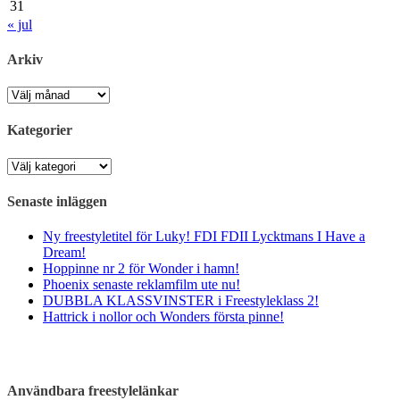
31
« jul
Arkiv
Arkiv
Kategorier
Kategorier
Senaste inläggen
Ny freestyletitel för Luky! FDI FDII Lycktmans I Have a
Dream!
Hoppinne nr 2 för Wonder i hamn!
Phoenix senaste reklamfilm ute nu!
DUBBLA KLASSVINSTER i Freestyleklass 2!
Hattrick i nollor och Wonders första pinne!
Användbara freestylelänkar