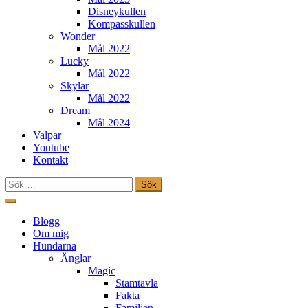
Disneykullen
Kompasskullen
Wonder
Mål 2022
Lucky
Mål 2022
Skylar
Mål 2022
Dream
Mål 2024
Valpar
Youtube
Kontakt
Sök
efter:
Hoppa
till
Freestylehundar.se
Blogg
innehåll
Om mig
Hundarna
Änglar
Magic
Stamtavla
Fakta
Familjen