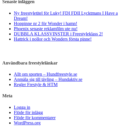
Senaste inläggen
Ny freestyletitel för Luky! FDI FDII Lycktmans I Have a
Dream!
Hoppinne nr 2 för Wonder i hamn!
Phoenix senaste reklamfilm ute nu!
DUBBLA KLASSVINSTER i Freestyleklass 2!
Hattrick i nollor och Wonders första pinne!
Användbara freestylelänkar
Allt om sporten – Hundfreestyle.se
Anmäla sig till tävling – Hundaktiv.se
Regler Frestyle & HTM
Meta
Logga in
Flöde för inlägg
Flöde för kommentarer
WordPress.org