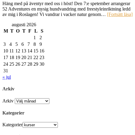
Häng med på äventyr med oss i höst! Den 7:e spetember arrangerar
52 Adventures en mysig hundvandring med freestyleinriktning ledd
av mig i Roslagen! Vi vandrar i vacker natur genom…
[Fortsätt läsa]
augusti 2026
M
T
O
T
F
L
S
1
2
3
4
5
6
7
8
9
10
11
12
13
14
15
16
17
18
19
20
21
22
23
24
25
26
27
28
29
30
31
« jul
Arkiv
Arkiv
Kategorier
Kategorier