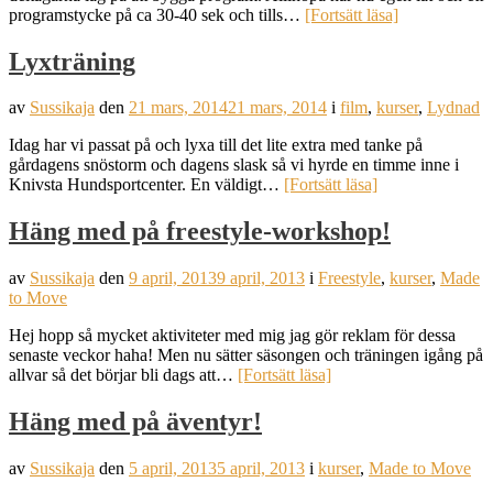
programstycke på ca 30-40 sek och tills…
[Fortsätt läsa]
Lyxträning
av
Sussikaja
den
21 mars, 2014
21 mars, 2014
i
film
,
kurser
,
Lydnad
Idag har vi passat på och lyxa till det lite extra med tanke på
gårdagens snöstorm och dagens slask så vi hyrde en timme inne i
Knivsta Hundsportcenter. En väldigt…
[Fortsätt läsa]
Häng med på freestyle-workshop!
av
Sussikaja
den
9 april, 2013
9 april, 2013
i
Freestyle
,
kurser
,
Made
to Move
Hej hopp så mycket aktiviteter med mig jag gör reklam för dessa
senaste veckor haha! Men nu sätter säsongen och träningen igång på
allvar så det börjar bli dags att…
[Fortsätt läsa]
Häng med på äventyr!
av
Sussikaja
den
5 april, 2013
5 april, 2013
i
kurser
,
Made to Move