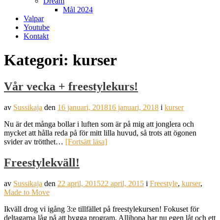
Dream
Mål 2024
Valpar
Youtube
Kontakt
Kategori:
kurser
Vår vecka + freestylekurs!
av
Sussikaja
den
16 januari, 2018
16 januari, 2018
i
kurser
Nu är det många bollar i luften som är på mig att jonglera och
mycket att hålla reda på för mitt lilla huvud, så trots att ögonen
svider av trötthet…
[Fortsätt läsa]
Freestylekväll!
av
Sussikaja
den
22 april, 2015
22 april, 2015
i
Freestyle
,
kurser
,
Made to Move
Ikväll drog vi igång 3:e tillfället på freestylekursen! Fokuset för
deltagarna låg på att bygga program. Allihopa har nu egen låt och ett