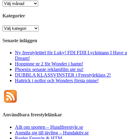
Arkiv
Kategorier
Kategorier
Senaste inläggen
Ny freestyletitel för Luky! FDI FDII Lycktmans I Have a
Dream!
Hoppinne nr 2 för Wonder i hamn!
Phoenix senaste reklamfilm ute nu!
DUBBLA KLASSVINSTER i Freestyleklass 2!
Hattrick i nollor och Wonders första pinne!
Användbara freestylelänkar
Allt om sporten – Hundfreestyle.se
Anmäla sig till tävling – Hundaktiv.se
Regler Frestyle & HTM