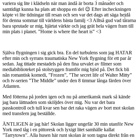
variera sig lite i klädseln när man ändå är borta 3 månader och
samtidigt kunna ha plats att shoppa en del 😉 Efter incheckningen
köpte vi lite tidningar till resan och sen var det dags att säga hejdå
för denna sommar till världens bästa familj <3 Alltså gud vad tårarna
bara sprutade ur mig, hjärtat värkte och jag grät hela vägen fram till
min plats i planet. ”Home is where the heart is” <3
Själva flygningen i sig gick bra. En del turbulens som jag HATAR
efter min och syrrans traumatiska New York flygning för ett par år
sedan. Jag tittade mestadels på den fina urvalet av filmer som
mediabiblioteket på stolsryggen framför mig bjöd på. Det fick bli
nån romantisk komedi, ”Frozen”, ”The secret life of Walter Mitty”
och tv-serien ”The Middle” under den 8 timmar långa färden över
Atlanten.
Med fötterna på jorden igen och nu på amerikansk mark så kände
jag bara lättnaden som sköljdes över mig. Nu var det bara
passkontroll och tull kvar sen bar det raka vägen av bort mot skolan
med transfern jag beställde.
ÄNTLIGEN är jag här! Skolan ligger ungefär 30 min utanför New
York med tåg i en pittoresk och lyxigt litet samhälle kallat
”Tarrytown”. Alla husen här runt skolan är som tagna direkt från en