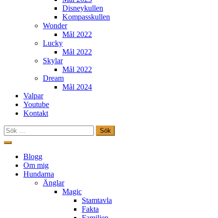
Disneykullen
Kompasskullen
Wonder
Mål 2022
Lucky
Mål 2022
Skylar
Mål 2022
Dream
Mål 2024
Valpar
Youtube
Kontakt
Sök
efter:
Hoppa
till
Freestylehundar.se
Blogg
innehåll
Om mig
Hundarna
Änglar
Magic
Stamtavla
Fakta
Familjen