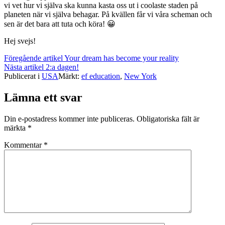
vi vet hur vi själva ska kunna kasta oss ut i coolaste staden på
planeten när vi själva behagar. På kvällen får vi våra scheman och
sen är det bara att tuta och köra! 😀
Hej svejs!
Fortsätt
Föregående artikel
Your dream has become your reality
Nästa artikel
2:a dagen!
läsa
Publicerat i
USA
Märkt:
ef education
,
New York
Lämna ett svar
Din e-postadress kommer inte publiceras.
Obligatoriska fält är
märkta
*
Kommentar
*