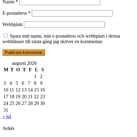
Namn
*
E-postadress
*
Webbplats
Spara mitt namn, min e-postadress och webbplats i denna
webbläsare till nästa gång jag skriver en kommentar.
augusti 2026
M
T
O
T
F
L
S
1
2
3
4
5
6
7
8
9
10
11
12
13
14
15
16
17
18
19
20
21
22
23
24
25
26
27
28
29
30
31
« jul
Arkiv