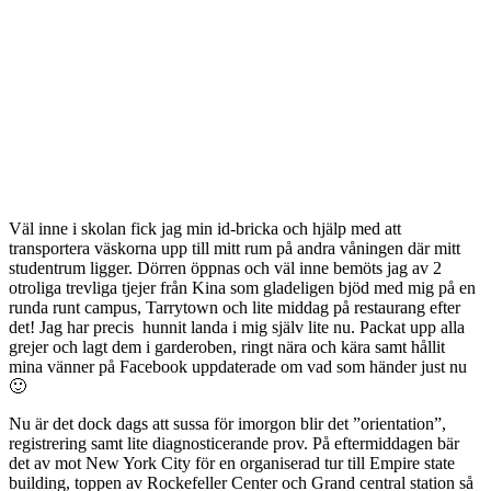
Väl inne i skolan fick jag min id-bricka och hjälp med att
transportera väskorna upp till mitt rum på andra våningen där mitt
studentrum ligger. Dörren öppnas och väl inne bemöts jag av 2
otroliga trevliga tjejer från Kina som gladeligen bjöd med mig på en
runda runt campus, Tarrytown och lite middag på restaurang efter
det! Jag har precis hunnit landa i mig själv lite nu. Packat upp alla
grejer och lagt dem i garderoben, ringt nära och kära samt hållit
mina vänner på Facebook uppdaterade om vad som händer just nu
🙂
Nu är det dock dags att sussa för imorgon blir det ”orientation”,
registrering samt lite diagnosticerande prov. På eftermiddagen bär
det av mot New York City för en organiserad tur till Empire state
building, toppen av Rockefeller Center och Grand central station så