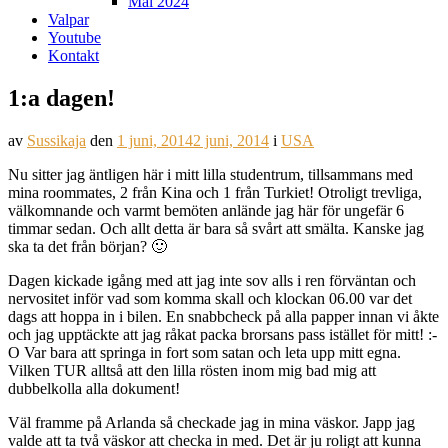
Mål 2024
Valpar
Youtube
Kontakt
1:a dagen!
av
Sussikaja
den
1 juni, 2014
2 juni, 2014
i
USA
Nu sitter jag äntligen här i mitt lilla studentrum, tillsammans med
mina roommates, 2 från Kina och 1 från Turkiet! Otroligt trevliga,
välkomnande och varmt bemöten anlände jag här för ungefär 6
timmar sedan. Och allt detta är bara så svårt att smälta. Kanske jag
ska ta det från början? 🙂
Dagen kickade igång med att jag inte sov alls i ren förväntan och
nervositet inför vad som komma skall och klockan 06.00 var det
dags att hoppa in i bilen. En snabbcheck på alla papper innan vi åkte
och jag upptäckte att jag råkat packa brorsans pass istället för mitt! :-
O Var bara att springa in fort som satan och leta upp mitt egna.
Vilken TUR alltså att den lilla rösten inom mig bad mig att
dubbelkolla alla dokument!
Väl framme på Arlanda så checkade jag in mina väskor. Japp jag
valde att ta två väskor att checka in med. Det är ju roligt att kunna