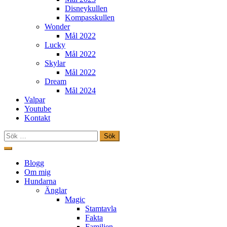
Disneykullen
Kompasskullen
Wonder
Mål 2022
Lucky
Mål 2022
Skylar
Mål 2022
Dream
Mål 2024
Valpar
Youtube
Kontakt
Sök
efter:
Hoppa
till
Freestylehundar.se
Blogg
innehåll
Om mig
Hundarna
Änglar
Magic
Stamtavla
Fakta
Familjen