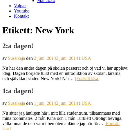
Mål 2024
Valpar
Youtube
Kontakt
Etikett:
New York
2:a dagen!
av
Sussikaja
den
2 juni, 2014
3 juni, 2014
i
USA
Nu har den andra dagen på skolan passerat och oj vad vi har upplevt
idag! Dagen började 8:30 med en introduktion av skolan, lärarna
och självklart staden New York! När…
[Fortsätt läsa]
1:a dagen!
av
Sussikaja
den
1 juni, 2014
2 juni, 2014
i
USA
Nu sitter jag äntligen här i mitt lilla studentrum, tillsammans med
mina roommates, 2 från Kina och 1 från Turkiet! Otroligt trevliga,
välkomnande och varmt bemöten anlände jag här för…
[Fortsätt
läsa]