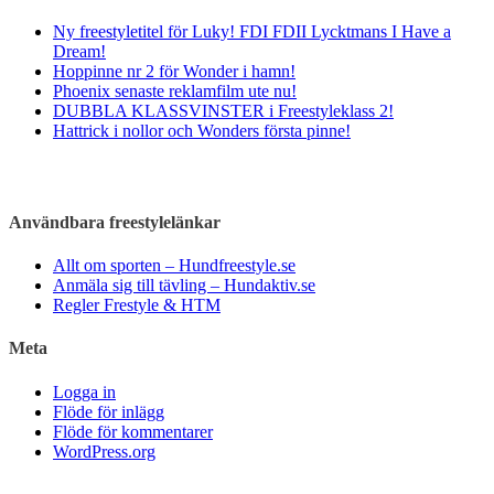
Ny freestyletitel för Luky! FDI FDII Lycktmans I Have a
Dream!
Hoppinne nr 2 för Wonder i hamn!
Phoenix senaste reklamfilm ute nu!
DUBBLA KLASSVINSTER i Freestyleklass 2!
Hattrick i nollor och Wonders första pinne!
Användbara freestylelänkar
Allt om sporten – Hundfreestyle.se
Anmäla sig till tävling – Hundaktiv.se
Regler Frestyle & HTM
Meta
Logga in
Flöde för inlägg
Flöde för kommentarer
WordPress.org