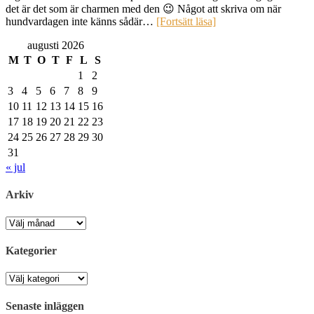
det är det som är charmen med den 😉 Något att skriva om när
hundvardagen inte känns sådär…
[Fortsätt läsa]
augusti 2026
M
T
O
T
F
L
S
1
2
3
4
5
6
7
8
9
10
11
12
13
14
15
16
17
18
19
20
21
22
23
24
25
26
27
28
29
30
31
« jul
Arkiv
Arkiv
Kategorier
Kategorier
Senaste inläggen