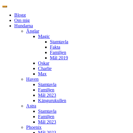
Blogg
Om mig
Hundarna
Änglar
Magic
Stamtavla
Fakta
Familjen
Mål 2019
Oskar
Charlie
Max
Haven
Stamtavla
Familjen
Mål 2023
Kängurukullen
Astra
Stamtavla
Familjen
Mål 2023
Phoenix
Mål 2023