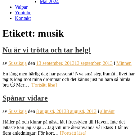
Mål 2024
Valpar
Youtube
Kontakt
Etikett:
musik
Nu är vi trötta och tar helg!
av
Sussikaja
den
13 september, 2013
13 september, 2013
i
Minnen
En lång men härlig dag har passerat! Nya små steg framåt i livet har
tagits idag mot mina drömmar och det känns just nu bara så himla
bra 🙂 Mer…
[Fortsätt läsa]
Spånar vidare
av
Sussikaja
den
8 augusti, 2013
8 augusti, 2013
i
allmänt
Håller på och klurar på nästa låt i freestylen till Haven. Inte det
lättaste kan jag säga… Jag vill inte återanvända vår klass 1 låt av
flera anledningar: För kort…
[Fortsätt läsa]