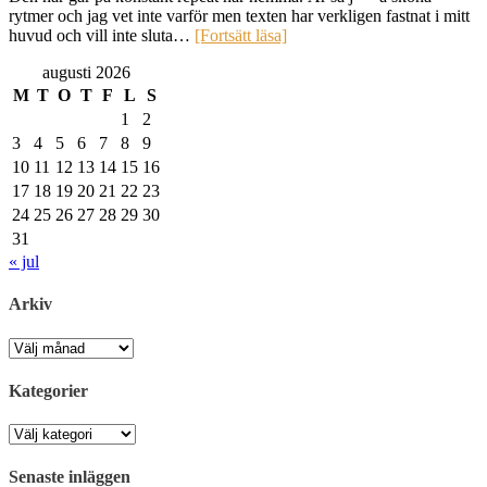
rytmer och jag vet inte varför men texten har verkligen fastnat i mitt
huvud och vill inte sluta…
[Fortsätt läsa]
augusti 2026
M
T
O
T
F
L
S
1
2
3
4
5
6
7
8
9
10
11
12
13
14
15
16
17
18
19
20
21
22
23
24
25
26
27
28
29
30
31
« jul
Arkiv
Arkiv
Kategorier
Kategorier
Senaste inläggen