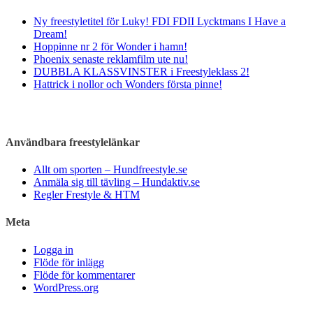
Ny freestyletitel för Luky! FDI FDII Lycktmans I Have a
Dream!
Hoppinne nr 2 för Wonder i hamn!
Phoenix senaste reklamfilm ute nu!
DUBBLA KLASSVINSTER i Freestyleklass 2!
Hattrick i nollor och Wonders första pinne!
Användbara freestylelänkar
Allt om sporten – Hundfreestyle.se
Anmäla sig till tävling – Hundaktiv.se
Regler Frestyle & HTM
Meta
Logga in
Flöde för inlägg
Flöde för kommentarer
WordPress.org