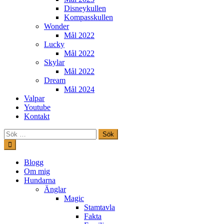
Disneykullen
Kompasskullen
Wonder
Mål 2022
Lucky
Mål 2022
Skylar
Mål 2022
Dream
Mål 2024
Valpar
Youtube
Kontakt
Sök
efter:
Hoppa
till
innehåll
Freestylehundar.se
Blogg
Om mig
Hundarna
Änglar
Magic
Stamtavla
Fakta