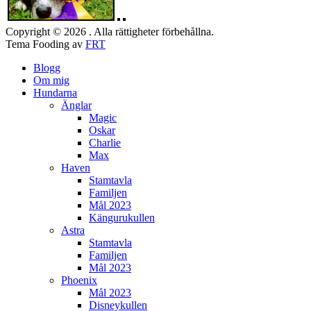
Copyright © 2026 . Alla rättigheter förbehållna.
Tema Fooding av
FRT
Blogg
Om mig
Hundarna
Änglar
Magic
Oskar
Charlie
Max
Haven
Stamtavla
Familjen
Mål 2023
Kängurukullen
Astra
Stamtavla
Familjen
Mål 2023
Phoenix
Mål 2023
Disneykullen