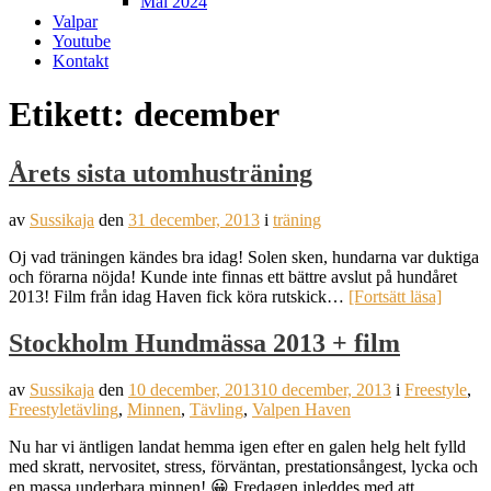
Mål 2024
Valpar
Youtube
Kontakt
Etikett:
december
Årets sista utomhusträning
av
Sussikaja
den
31 december, 2013
i
träning
Oj vad träningen kändes bra idag! Solen sken, hundarna var duktiga
och förarna nöjda! Kunde inte finnas ett bättre avslut på hundåret
2013! Film från idag Haven fick köra rutskick…
[Fortsätt läsa]
Stockholm Hundmässa 2013 + film
av
Sussikaja
den
10 december, 2013
10 december, 2013
i
Freestyle
,
Freestyletävling
,
Minnen
,
Tävling
,
Valpen Haven
Nu har vi äntligen landat hemma igen efter en galen helg helt fylld
med skratt, nervositet, stress, förväntan, prestationsångest, lycka och
en massa underbara minnen! 😀 Fredagen inleddes med att…