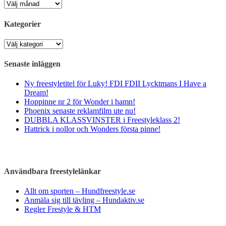
Arkiv
Kategorier
Kategorier
Senaste inläggen
Ny freestyletitel för Luky! FDI FDII Lycktmans I Have a
Dream!
Hoppinne nr 2 för Wonder i hamn!
Phoenix senaste reklamfilm ute nu!
DUBBLA KLASSVINSTER i Freestyleklass 2!
Hattrick i nollor och Wonders första pinne!
Användbara freestylelänkar
Allt om sporten – Hundfreestyle.se
Anmäla sig till tävling – Hundaktiv.se
Regler Frestyle & HTM