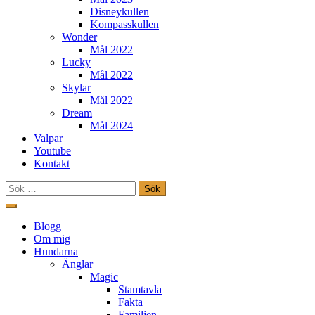
Disneykullen
Kompasskullen
Wonder
Mål 2022
Lucky
Mål 2022
Skylar
Mål 2022
Dream
Mål 2024
Valpar
Youtube
Kontakt
Sök
efter:
Hoppa
till
Freestylehundar.se
Blogg
innehåll
Om mig
Hundarna
Änglar
Magic
Stamtavla
Fakta
Familjen