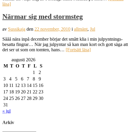
läsa]
Närmar sig med stormsteg
av
Sussikaja
den
22 november, 2010
i
allmänt
,
Jul
Sååå nära inpå december börjar det smått klia i min julpyntnings-
besatta fingrar… När jag julpyntar så kan man kort och gott säga att
det ser ut som om tomten, hans…
[Fortsätt läsa]
augusti 2026
M
T
O
T
F
L
S
1
2
3
4
5
6
7
8
9
10
11
12
13
14
15
16
17
18
19
20
21
22
23
24
25
26
27
28
29
30
31
« jul
Arkiv