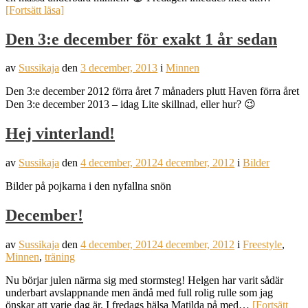
[Fortsätt läsa]
Den 3:e december för exakt 1 år sedan
av
Sussikaja
den
3 december, 2013
i
Minnen
Den 3:e december 2012 förra året 7 månaders plutt Haven förra året
Den 3:e december 2013 – idag Lite skillnad, eller hur? 😉
Hej vinterland!
av
Sussikaja
den
4 december, 2012
4 december, 2012
i
Bilder
Bilder på pojkarna i den nyfallna snön
December!
av
Sussikaja
den
4 december, 2012
4 december, 2012
i
Freestyle
,
Minnen
,
träning
Nu börjar julen närma sig med stormsteg! Helgen har varit sådär
underbart avslappnande men ändå med full rolig rulle som jag
önskar att varje dag är. I fredags hälsa Matilda på med…
[Fortsätt