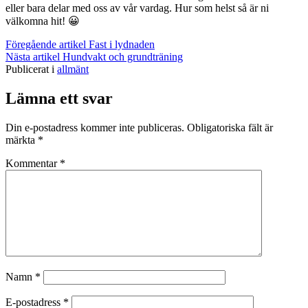
eller bara delar med oss av vår vardag. Hur som helst så är ni
välkomna hit! 😀
Fortsätt
Föregående artikel
Fast i lydnaden
Nästa artikel
Hundvakt och grundträning
läsa
Publicerat i
allmänt
Lämna ett svar
Din e-postadress kommer inte publiceras.
Obligatoriska fält är
märkta
*
Kommentar
*
Namn
*
E-postadress
*