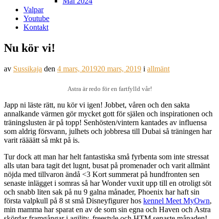
Mål 2024
Valpar
Youtube
Kontakt
Nu kör vi!
av
Sussikaja
den
4 mars, 2019
20 mars, 2019
i
allmänt
Astra är redo för en fartfylld vår!
Japp ni läste rätt, nu kör vi igen! Jobbet, våren och den sakta
annalkande värmen gör mycket gott för själen och inspirationen och
träningslusten är på topp! Senhösten/vintern kantades av influensa
som aldrig försvann, julhets och jobbresa till Dubai så träningen har
varit räääätt så mkt på is.
Tur dock att man har helt fantastiska små fyrbenta som inte stressat
alls utan bara tagit det lugnt, busat på promenader och varit allmänt
nöjda med tillvaron ändå <3 Kort summerat på hundfronten sen
senaste inlägget i somras så har Wonder vuxit upp till en otroligt söt
och snabb liten sak på nu 9 galna månader, Phoenix har haft sin
första valpkull på 8 st små Disneyfigurer hos
kennel Meet MyOwn
,
min mamma har sparat en av de som sin egna och Haven och Astra
skördar framgångar i agility, freestyle och HTM senaste månaden!