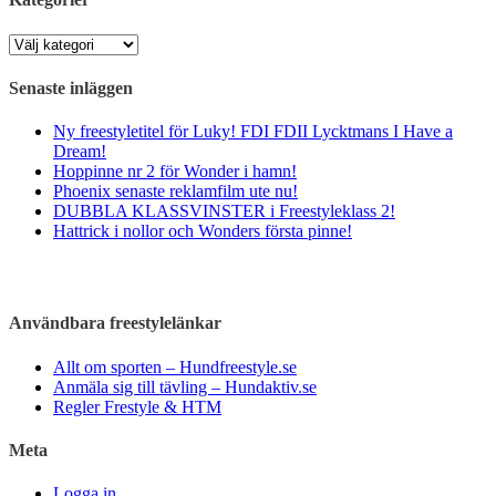
Kategorier
Senaste inläggen
Ny freestyletitel för Luky! FDI FDII Lycktmans I Have a
Dream!
Hoppinne nr 2 för Wonder i hamn!
Phoenix senaste reklamfilm ute nu!
DUBBLA KLASSVINSTER i Freestyleklass 2!
Hattrick i nollor och Wonders första pinne!
Användbara freestylelänkar
Allt om sporten – Hundfreestyle.se
Anmäla sig till tävling – Hundaktiv.se
Regler Frestyle & HTM
Meta
Logga in