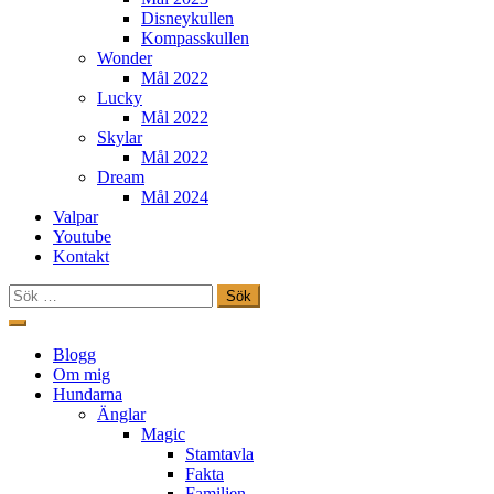
Disneykullen
Kompasskullen
Wonder
Mål 2022
Lucky
Mål 2022
Skylar
Mål 2022
Dream
Mål 2024
Valpar
Youtube
Kontakt
Sök
efter:
Hoppa
till
Freestylehundar.se
Blogg
innehåll
Om mig
Hundarna
Änglar
Magic
Stamtavla
Fakta
Familjen