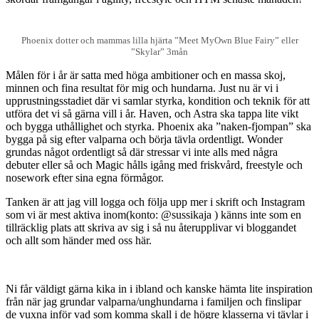
Phoenix dotter och mammas lilla hjärta ”Meet MyOwn Blue Fairy” eller
”Skylar” 3mån
Målen för i år är satta med höga ambitioner och en massa skoj,
minnen och fina resultat för mig och hundarna. Just nu är vi i
upprustningsstadiet där vi samlar styrka, kondition och teknik för att
utföra det vi så gärna vill i år. Haven, och Astra ska tappa lite vikt
och bygga uthållighet och styrka. Phoenix aka ”naken-fjompan” ska
bygga på sig efter valparna och börja tävla ordentligt. Wonder
grundas något ordentligt så där stressar vi inte alls med några
debuter eller så och Magic hålls igång med friskvård, freestyle och
nosework efter sina egna förmågor.
Tanken är att jag vill logga och följa upp mer i skrift och Instagram
som vi är mest aktiva inom(konto: @sussikaja ) känns inte som en
tillräcklig plats att skriva av sig i så nu återupplivar vi bloggandet
och allt som händer med oss här.
Ni får väldigt gärna kika in i ibland och kanske hämta lite inspiration
från när jag grundar valparna/unghundarna i familjen och finslipar
de vuxna inför vad som komma skall i de högre klasserna vi tävlar i