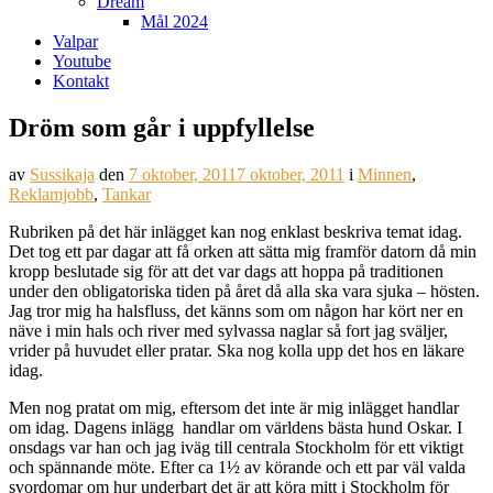
Dream
Mål 2024
Valpar
Youtube
Kontakt
Dröm som går i uppfyllelse
av
Sussikaja
den
7 oktober, 2011
7 oktober, 2011
i
Minnen
,
Reklamjobb
,
Tankar
Rubriken på det här inlägget kan nog enklast beskriva temat idag.
Det tog ett par dagar att få orken att sätta mig framför datorn då min
kropp beslutade sig för att det var dags att hoppa på traditionen
under den obligatoriska tiden på året då alla ska vara sjuka – hösten.
Jag tror mig ha halsfluss, det känns som om någon har kört ner en
näve i min hals och river med sylvassa naglar så fort jag sväljer,
vrider på huvudet eller pratar. Ska nog kolla upp det hos en läkare
idag.
Men nog pratat om mig, eftersom det inte är mig inlägget handlar
om idag. Dagens inlägg handlar om världens bästa hund Oskar. I
onsdags var han och jag iväg till centrala Stockholm för ett viktigt
och spännande möte. Efter ca 1½ av körande och ett par väl valda
svordomar om hur underbart det är att köra mitt i Stockholm för