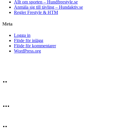
Allt om sporten – Hundfreestyle.se
Anmäla sig till tävling – Hundaktiv.se
Regler Frestyle & HTM
Meta
Logga in
Flöde för inlägg
Flöde för kommentarer
WordPress.org