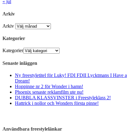
« jul
Arkiv
Arkiv
Kategorier
Kategorier
Senaste inläggen
Ny freestyletitel för Luky! FDI FDII Lycktmans I Have a
Dream!
Hoppinne nr 2 för Wonder i hamn!
Phoenix senaste reklamfilm ute nu!
DUBBLA KLASSVINSTER i Freestyleklass 2!
Hattrick i nollor och Wonders första pinne!
Användbara freestylelänkar