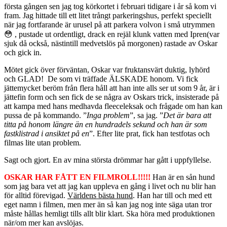
första gången sen jag tog körkortet i februari tidigare i år så kom vi
fram. Jag hittade till ett litet trångt parkeringshus, perfekt speciellt
när jag fortfarande är urusel på att parkera volvon i små utrymmen
😳 , pustade ut ordentligt, drack en rejäl klunk vatten med Ipren(var
sjuk då också, nästintill medvetslös på morgonen) rastade av Oskar
och gick in.
Mötet gick över förväntan, Oskar var fruktansvärt duktig, lyhörd
och GLAD! De som vi träffade ÄLSKADE honom. Vi fick
jättemycket beröm från flera håll att han inte alls ser ut som 9 år, är i
jättefin form och sen fick de se några av Oskars trick, insisterade på
att kampa med hans medhavda fleeceleksak och frågade om han kan
pussa de på kommando. ”
Inga problem
”, sa jag. ”
Det är bara att
titta på honom längre än en hundradels sekund och han är som
fastklistrad i ansiktet på en
”. Efter lite prat, fick han testfotas och
filmas lite utan problem.
Sagt och gjort. En av mina största drömmar har gått i uppfyllelse.
OSKAR HAR FÅTT EN FILMROLL!!!!!
Han är en sån hund
som jag bara vet att jag kan uppleva en gång i livet och nu blir han
för alltid förevigad.
Världens bästa hund
. Han har till och med ett
eget namn i filmen, men mer än så kan jag nog inte säga utan tror
måste hållas hemligt tills allt blir klart. Ska höra med produktionen
när/om mer kan avslöjas.