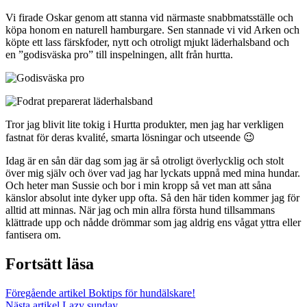
Vi firade Oskar genom att stanna vid närmaste snabbmatsställe och
köpa honom en naturell hamburgare. Sen stannade vi vid Arken och
köpte ett lass färskfoder, nytt och otroligt mjukt läderhalsband och
en ”godisväska pro” till inspelningen, allt från hurtta.
Tror jag blivit lite tokig i Hurtta produkter, men jag har verkligen
fastnat för deras kvalité, smarta lösningar och utseende 😉
Idag är en sån där dag som jag är så otroligt överlycklig och stolt
över mig själv och över vad jag har lyckats uppnå med mina hundar.
Och heter man Sussie och bor i min kropp så vet man att såna
känslor absolut inte dyker upp ofta. Så den här tiden kommer jag för
alltid att minnas. När jag och min allra första hund tillsammans
klättrade upp och nådde drömmar som jag aldrig ens vågat yttra eller
fantisera om.
Fortsätt läsa
Föregående artikel
Boktips för hundälskare!
Nästa artikel
Lazy sunday