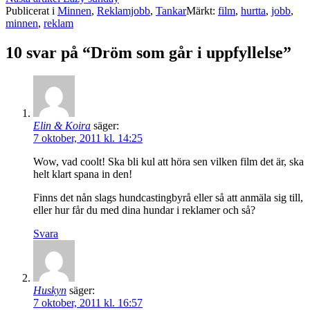
Publicerat i
Minnen
,
Reklamjobb
,
Tankar
Märkt:
film
,
hurtta
,
jobb
,
minnen
,
reklam
10 svar på “Dröm som går i uppfyllelse”
Elin & Koira
säger:
7 oktober, 2011 kl. 14:25
Wow, vad coolt! Ska bli kul att höra sen vilken film det är, ska
helt klart spana in den!
Finns det nån slags hundcastingbyrå eller så att anmäla sig till,
eller hur får du med dina hundar i reklamer och så?
Svara
Huskyn
säger:
7 oktober, 2011 kl. 16:57