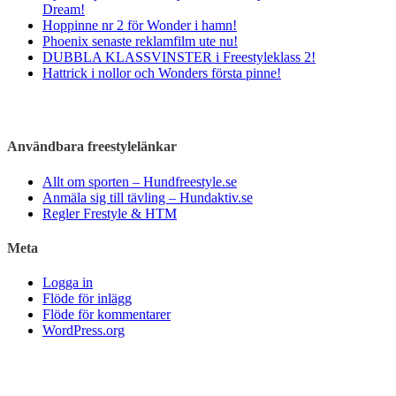
Dream!
Hoppinne nr 2 för Wonder i hamn!
Phoenix senaste reklamfilm ute nu!
DUBBLA KLASSVINSTER i Freestyleklass 2!
Hattrick i nollor och Wonders första pinne!
Användbara freestylelänkar
Allt om sporten – Hundfreestyle.se
Anmäla sig till tävling – Hundaktiv.se
Regler Frestyle & HTM
Meta
Logga in
Flöde för inlägg
Flöde för kommentarer
WordPress.org