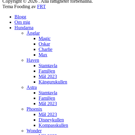
Copyright © 2026 . Alla rättigheter förbehållna.
Tema Fooding av
FRT
Blogg
Om mig
Hundarna
Änglar
Magic
Oskar
Charlie
Max
Haven
Stamtavla
Familjen
Mål 2023
Kängurukullen
Astra
Stamtavla
Familjen
Mål 2023
Phoenix
Mål 2023
Disneykullen
Kompasskullen
Wonder