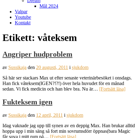
Dream
Mål 2024
Valpar
Youtube
Kontakt
Etikett:
våteksem
Angriper hudproblem
av
Sussikaja
den
20 augusti, 2011
i
sjukdom
Så här ser stackars Max ut efter senaste veterinärbesöket i onsdags.
Han fick våteksem(IGEN?!?!) över hela huvudet för en månad
sedan. Vi fick medicin och han blev bra. Nu är…
[Fortsätt läsa]
Fukteksem igen
av
Sussikaja
den
12 april, 2011
i
sjukdom
Idag vaknade jag upp till synen av en deppig Max. Han brukar alltid
hoppa upp i min säng så fort min sovrumsdörr öppnas(bara Magic
får sova i mitt rum på…
[Fortsätt läsa]