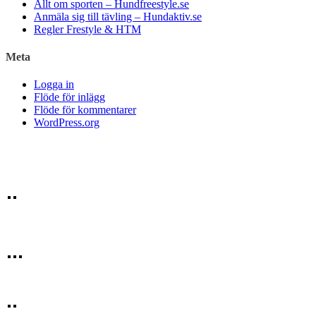
Allt om sporten – Hundfreestyle.se
Anmäla sig till tävling – Hundaktiv.se
Regler Frestyle & HTM
Meta
Logga in
Flöde för inlägg
Flöde för kommentarer
WordPress.org