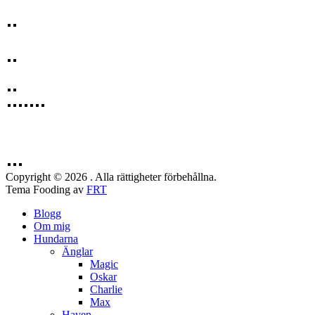
Copyright © 2026 . Alla rättigheter förbehållna.
Tema Fooding av
FRT
Blogg
Om mig
Hundarna
Änglar
Magic
Oskar
Charlie
Max
Haven