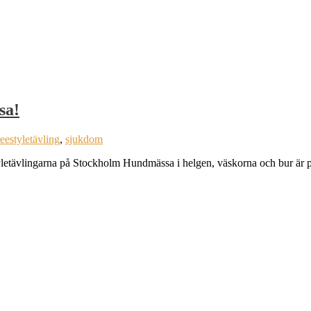
sa!
eestyletävling
,
sjukdom
tyletävlingarna på Stockholm Hundmässa i helgen, väskorna och bur är p