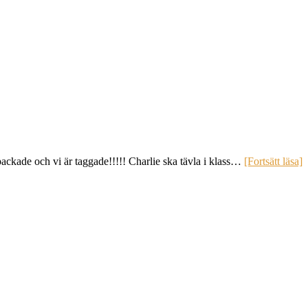
ackade och vi är taggade!!!!! Charlie ska tävla i klass…
[Fortsätt läsa]