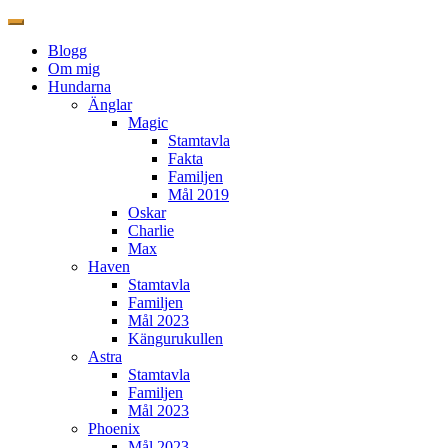
Blogg
Om mig
Hundarna
Änglar
Magic
Stamtavla
Fakta
Familjen
Mål 2019
Oskar
Charlie
Max
Haven
Stamtavla
Familjen
Mål 2023
Kängurukullen
Astra
Stamtavla
Familjen
Mål 2023
Phoenix
Mål 2023