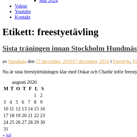
Mål 2024
Valpar
Youtube
Kontakt
Etikett:
freestyetävling
Sista träningen innan Stockholm Hundmäs
av
Sussikaja
den
17 december, 2010
17 december, 2010
i
Freestyle
,
Fr
Nu är sista freestyleträningen klar med Oskar och Charlie inför frees
augusti 2026
M
T
O
T
F
L
S
1
2
3
4
5
6
7
8
9
10
11
12
13
14
15
16
17
18
19
20
21
22
23
24
25
26
27
28
29
30
31
« jul