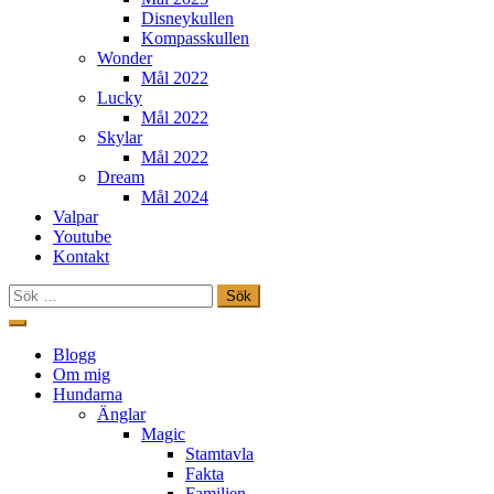
Disneykullen
Kompasskullen
Wonder
Mål 2022
Lucky
Mål 2022
Skylar
Mål 2022
Dream
Mål 2024
Valpar
Youtube
Kontakt
Sök
efter:
Hoppa
till
Freestylehundar.se
Blogg
innehåll
Om mig
Hundarna
Änglar
Magic
Stamtavla
Fakta
Familjen