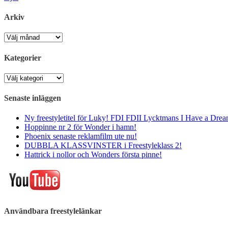
Arkiv
Arkiv
Kategorier
Kategorier
Senaste inläggen
Ny freestyletitel för Luky! FDI FDII Lycktmans I Have a Drea
Hoppinne nr 2 för Wonder i hamn!
Phoenix senaste reklamfilm ute nu!
DUBBLA KLASSVINSTER i Freestyleklass 2!
Hattrick i nollor och Wonders första pinne!
Användbara freestylelänkar