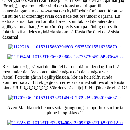
ca 34 graders värme(varmaste platsen i Sverige dessa dagar har jag
för mig), inga moln eller vind och konstanta trippar till
vattenslangarna med vovvarna och kyltillbehör för hagen för att se
till att de var ordentligt svala och hade det bra under dagarna. En
extra stjärna i kanten för lilla Haven som faktiskt debuterade i
agilitysammanhang! Han kör på precis som på träning och satte
faktiskt sitt alldeles nyinlärda slalom på första försöket de 2 sista
dagarna!
Resultatmässigt så vart det lite fel här och där under dag 1 och 2
men under den 3:e dagen hände något och detta något var
Astra! Ferrarin går in i agilityklassen, kör en helt felfri runda,
kommer 5:a av 188 ekipage och erövrar därmed sitt livs allra första
pinne!!!!!!! 😃😃😃😃😃 Världens bästa tjej!!! Nu jäklar är vi på G!
Även Matilda och hennes söta gröngöling Tempo fick sin första
pinne i hoppklass 1!