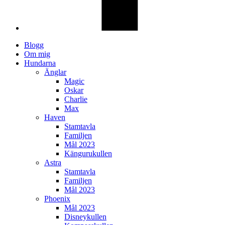
Blogg
Om mig
Hundarna
Änglar
Magic
Oskar
Charlie
Max
Haven
Stamtavla
Familjen
Mål 2023
Kängurukullen
Astra
Stamtavla
Familjen
Mål 2023
Phoenix
Mål 2023
Disneykullen