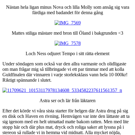
Nästan hela ligan minus Nova och lilla Molly som ansåg sig vara
färdiga med badandet för denna gång
Mattes stiliga mästare med bron till Öland i bakgrunden <3
Loch Ness odjuret Tempo i sitt rätta element
Under söndagen som också var den allra varmaste och olidligaste
om man frågar mig så tillbringade vi ett par timmar med att kolla
Guldfinalen där vinnaren i varje storleksklass vann hela 10 000kr!
Riktigt spännande i slutet.
Astra ser och lär från läktaren
Efter det körde vi våra sista starter för helgen där Astra drog på sig
en disk och Haven en rivning. Hemvägen var inte den lättaste att ta
sig igenom med en helt utmattad matte bakom ratten. Men med lite
stopp här och där plus mat, dryck och roliga saker att lyssna på i
stereon så rullade vi in hemma vid midnatt. Alla mycket nöjda,