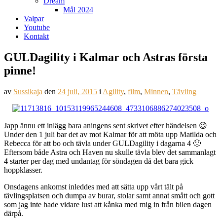
Dream
Mål 2024
Valpar
Youtube
Kontakt
GULDagility i Kalmar och Astras första
pinne!
av
Sussikaja
den
24 juli, 2015
i
Agility
,
film
,
Minnen
,
Tävling
Japp ännu ett inlägg bara aningens sent skrivet efter händelsen 😉
Under den 1 juli bar det av mot Kalmar för att möta upp Matilda och
Rebecca för att bo och tävla under GULDagility i dagarna 4 🙂
Eftersom både Astra och Haven nu skulle tävla blev det sammanlagt
4 starter per dag med undantag för söndagen då det bara gick
hoppklasser.
Onsdagens ankomst inleddes med att sätta upp vårt tält på
tävlingsplatsen och dumpa av burar, stolar samt annat smått och gott
som jag inte hade vidare lust att kånka med mig in från bilen dagen
därpå.