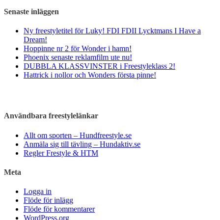
Senaste inläggen
Ny freestyletitel för Luky! FDI FDII Lycktmans I Have a
Dream!
Hoppinne nr 2 för Wonder i hamn!
Phoenix senaste reklamfilm ute nu!
DUBBLA KLASSVINSTER i Freestyleklass 2!
Hattrick i nollor och Wonders första pinne!
Användbara freestylelänkar
Allt om sporten – Hundfreestyle.se
Anmäla sig till tävling – Hundaktiv.se
Regler Frestyle & HTM
Meta
Logga in
Flöde för inlägg
Flöde för kommentarer
WordPress.org