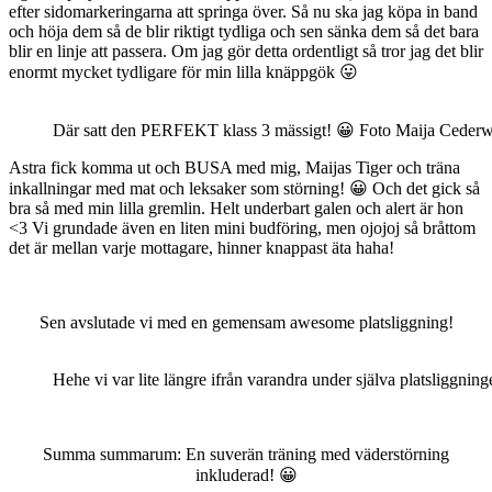
efter sidomarkeringarna att springa över. Så nu ska jag köpa in band
och höja dem så de blir riktigt tydliga och sen sänka dem så det bara
blir en linje att passera. Om jag gör detta ordentligt så tror jag det blir
enormt mycket tydligare för min lilla knäppgök 😛
Där satt den PERFEKT klass 3 mässigt! 😀 Foto Maija Cederw
Astra fick komma ut och BUSA med mig, Maijas Tiger och träna
inkallningar med mat och leksaker som störning! 😀 Och det gick så
bra så med min lilla gremlin. Helt underbart galen och alert är hon
<3 Vi grundade även en liten mini budföring, men ojojoj så bråttom
det är mellan varje mottagare, hinner knappast äta haha!
Sen avslutade vi med en gemensam awesome platsliggning!
Hehe vi var lite längre ifrån varandra under själva platsliggni
Summa summarum: En suverän träning med väderstörning
inkluderad! 😀