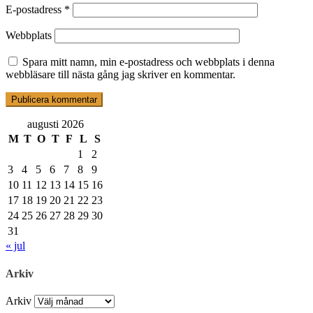
E-postadress
*
Webbplats
Spara mitt namn, min e-postadress och webbplats i denna
webbläsare till nästa gång jag skriver en kommentar.
augusti 2026
M
T
O
T
F
L
S
1
2
3
4
5
6
7
8
9
10
11
12
13
14
15
16
17
18
19
20
21
22
23
24
25
26
27
28
29
30
31
« jul
Arkiv
Arkiv