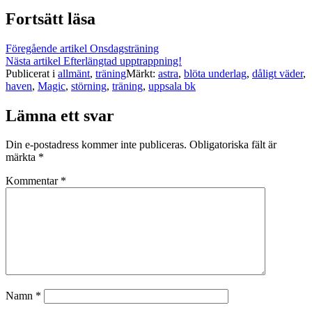
Fortsätt läsa
Föregående artikel
Onsdagsträning
Nästa artikel
Efterlängtad upptrappning!
Publicerat i
allmänt
,
träning
Märkt:
astra
,
blöta underlag
,
dåligt väder
,
haven
,
Magic
,
störning
,
träning
,
uppsala bk
Lämna ett svar
Din e-postadress kommer inte publiceras.
Obligatoriska fält är
märkta
*
Kommentar
*
Namn
*