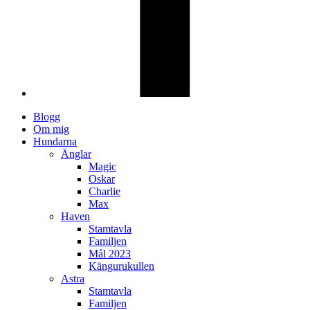
Blogg
Om mig
Hundarna
Änglar
Magic
Oskar
Charlie
Max
Haven
Stamtavla
Familjen
Mål 2023
Kängurukullen
Astra
Stamtavla
Familjen