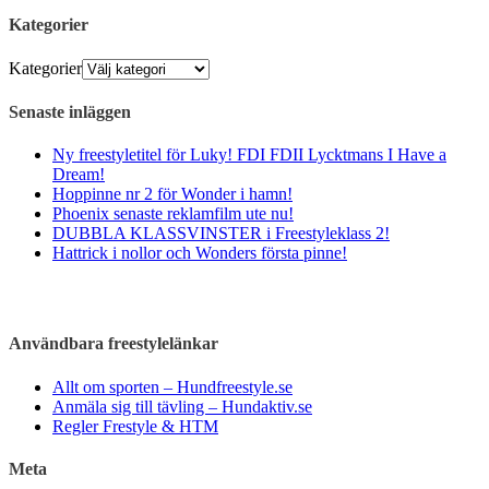
Kategorier
Kategorier
Senaste inläggen
Ny freestyletitel för Luky! FDI FDII Lycktmans I Have a
Dream!
Hoppinne nr 2 för Wonder i hamn!
Phoenix senaste reklamfilm ute nu!
DUBBLA KLASSVINSTER i Freestyleklass 2!
Hattrick i nollor och Wonders första pinne!
Användbara freestylelänkar
Allt om sporten – Hundfreestyle.se
Anmäla sig till tävling – Hundaktiv.se
Regler Frestyle & HTM
Meta