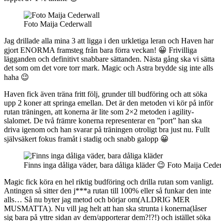
Foto Maija Cederwall
Jag drillade alla mina 3 att ligga i den urkletiga leran och Haven har
gjort ENORMA framsteg från bara förra veckan! 😀 Frivilliga
lägganden och definitivt snabbare sättanden. Nästa gång ska vi sätta
det som om det vore torr mark. Magic och Astra brydde sig inte alls
haha 😉
Haven fick även träna fritt följ, grunder till budföring och att söka
upp 2 koner att springa emellan. Det är den metoden vi kör på inför
rutan träningen, att konerna är lite som 2×2 metoden i agility-
slalomet. De två främre konerna representerar en ”port” han ska
driva igenom och han svarar på träningen otroligt bra just nu. Fullt
självsäkert fokus framåt i stadig och snabb galopp 😀
Finns inga dåliga väder, bara dåliga kläder 😉 Foto Maija Cede
Magic fick köra en hel riktig budföring och drilla rutan som vanligt.
Antingen så sitter den j***a rutan till 100% eller så funkar den inte
alls… Så nu byter jag metod och börjar om(ALDRIG MER
MUSMATTA). Nu vill jag helt att han ska strunta i konerna(låser
sig bara på yttre sidan av dem/apporterar dem?!?!) och istället söka