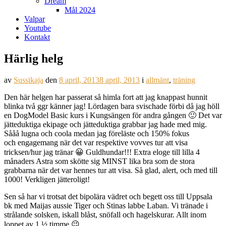
Dream
Mål 2024
Valpar
Youtube
Kontakt
Härlig helg
av
Sussikaja
den
8 april, 2013
8 april, 2013
i
allmänt
,
träning
Den här helgen har passerat så himla fort att jag knappast hunnit
blinka två ggr känner jag! Lördagen bara svischade förbi då jag höll
en DogModel Basic kurs i Kungsängen för andra gången 🙂 Det var
jätteduktiga ekipage och jätteduktiga grabbar jag hade med mig.
Sååå lugna och coola medan jag föreläste och 150% fokus
och engagemang när det var respektive vovves tur att visa
tricksen/hur jag tränar 😀 Guldhundar!!! Extra eloge till lilla 4
månaders Astra som skötte sig MINST lika bra som de stora
grabbarna när det var hennes tur att visa. Så glad, alert, och med till
1000! Verkligen jätteroligt!
Sen så har vi trotsat det bipolära vädret och begett oss till Uppsala
bk med Maijas aussie Tiger och Stinas labbe Laban. Vi tränade i
strålande solsken, iskall blåst, snöfall och hagelskurar. Allt inom
loppet av 1 ½ timme 😉