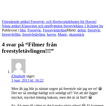
Fortsätt
Föregående artikel
Freestyle- och Heelworkdebuten för Haven!
Nästa artikel
Klassvinst och uppflyttning freestyleklass 1 Köping hu
läsa
Publicerat i
film
,
Freestyle
,
Freestyletävling
Märkt:
debut
,
freestyle
,
freestylefilm
,
freestyletävling
,
haven
,
Magic
,
skarpnäck
4 svar på “Filmer från
freestyletävlingen!!!”
Elisabeth
säger:
3 juni, 2013 kl. 16:22
Men åh jag blir ju nästan sugen på freestyle när jag ser er! 😀
Det ser så otroligt härligt och smidigt ut!! Vet att det ligger
mycket, mycket träning bakom, men det är så fint!! 😀
Sv. Ah men då sätter ni det kanske nästa gång! 😀 Vi kommer