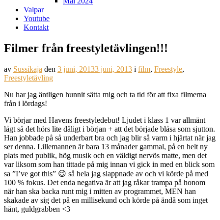
Mål 2024
Valpar
Youtube
Kontakt
Filmer från freestyletävlingen!!!
av
Sussikaja
den
3 juni, 2013
3 juni, 2013
i
film
,
Freestyle
,
Freestyletävling
Nu har jag äntligen hunnit sätta mig och ta tid för att fixa filmerna
från i lördags!
Vi börjar med Havens freestyledebut! Ljudet i klass 1 var allmänt
lågt så det hörs lite dåligt i början + att det började blåsa som sjutton.
Han jobbade på så underbart bra och jag blir så varm i hjärtat när jag
ser denna. Lillemannen är bara 13 månader gammal, på en helt ny
plats med publik, hög musik och en väldigt nervös matte, men det
var liksom som han tittade på mig innan vi gick in med en blick som
sa ”I’ve got this” 😉 så hela jag slappnade av och vi körde på med
100 % fokus. Det enda negativa är att jag råkar trampa på honom
när han ska backa runt mig i mitten av programmet, MEN han
skakade av sig det på en millisekund och körde på ändå som inget
hänt, guldgrabben <3