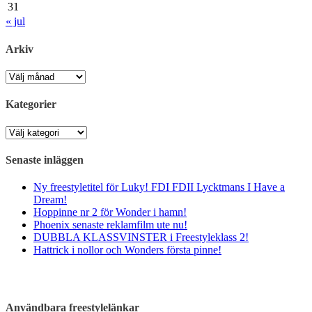
31
« jul
Arkiv
Arkiv
Kategorier
Kategorier
Senaste inläggen
Ny freestyletitel för Luky! FDI FDII Lycktmans I Have a
Dream!
Hoppinne nr 2 för Wonder i hamn!
Phoenix senaste reklamfilm ute nu!
DUBBLA KLASSVINSTER i Freestyleklass 2!
Hattrick i nollor och Wonders första pinne!
Användbara freestylelänkar