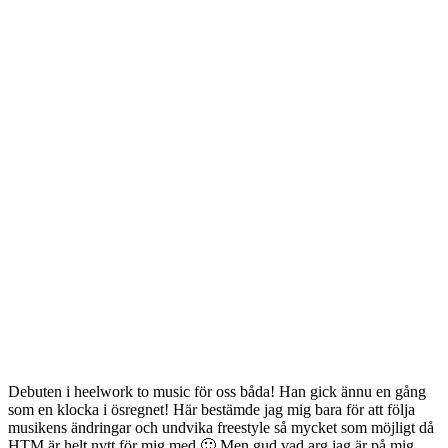
Debuten i heelwork to music för oss båda! Han gick ännu en gång
som en klocka i ösregnet! Här bestämde jag mig bara för att följa
musikens ändringar och undvika freestyle så mycket som möjligt då
HTM är helt nytt för mig med 🙂 Men gud vad arg jag är på mig