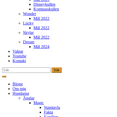
Disneykullen
Kompasskullen
Wonder
Mål 2022
Lucky
Mål 2022
Skylar
Mål 2022
Dream
Mål 2024
Valpar
Youtube
Kontakt
Sök
efter:
Hoppa
till
Freestylehundar.se
Blogg
innehåll
Om mig
Hundarna
Änglar
Magic
Stamtavla
Fakta
Familjen