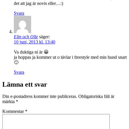
det att jag är novis eller…:)
Svara
Elin och Olle
säger:
10 juni, 2013 kl. 13:40
Va duktiga ni är 😀
ja hoppas ja kommer ut o tävlar i freestyle med min hund snart
🙂
Svara
Lämna ett svar
Din e-postadress kommer inte publiceras.
Obligatoriska fält är
märkta
*
Kommentar
*