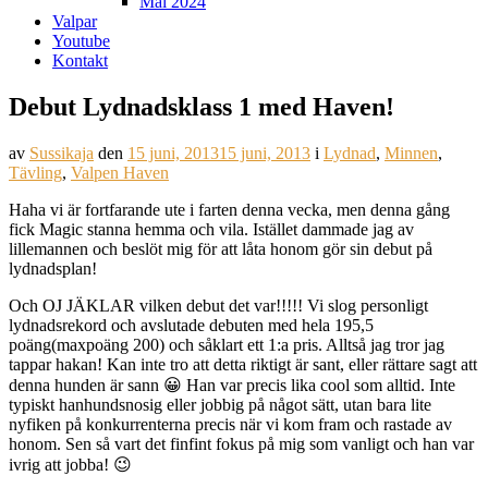
Mål 2024
Valpar
Youtube
Kontakt
Debut Lydnadsklass 1 med Haven!
av
Sussikaja
den
15 juni, 2013
15 juni, 2013
i
Lydnad
,
Minnen
,
Tävling
,
Valpen Haven
Haha vi är fortfarande ute i farten denna vecka, men denna gång
fick Magic stanna hemma och vila. Istället dammade jag av
lillemannen och beslöt mig för att låta honom gör sin debut på
lydnadsplan!
Och OJ JÄKLAR vilken debut det var!!!!! Vi slog personligt
lydnadsrekord och avslutade debuten med hela 195,5
poäng(maxpoäng 200) och såklart ett 1:a pris. Alltså jag tror jag
tappar hakan! Kan inte tro att detta riktigt är sant, eller rättare sagt att
denna hunden är sann 😀 Han var precis lika cool som alltid. Inte
typiskt hanhundsnosig eller jobbig på något sätt, utan bara lite
nyfiken på konkurrenterna precis när vi kom fram och rastade av
honom. Sen så vart det finfint fokus på mig som vanligt och han var
ivrig att jobba! 😉