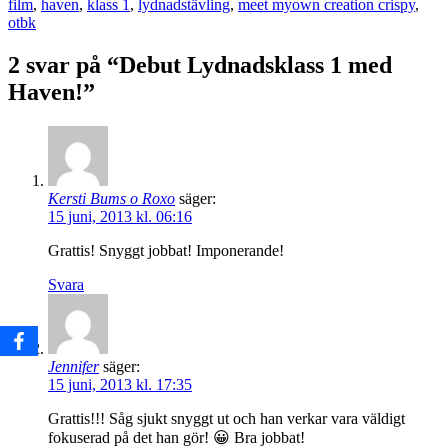
film
,
haven
,
klass 1
,
lydnadstävling
,
meet myown creation crispy
,
otbk
2 svar på “Debut Lydnadsklass 1 med
Haven!”
Kersti Bums o Roxo
säger:
15 juni, 2013 kl. 06:16
Grattis! Snyggt jobbat! Imponerande!
Svara
Jennifer
säger:
15 juni, 2013 kl. 17:35
Grattis!!! Såg sjukt snyggt ut och han verkar vara väldigt
fokuserad på det han gör! 😀 Bra jobbat!