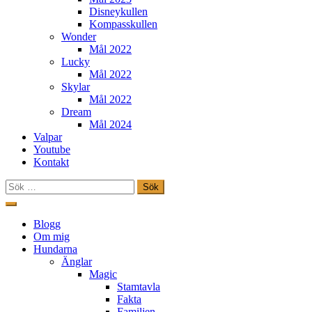
Disneykullen
Kompasskullen
Wonder
Mål 2022
Lucky
Mål 2022
Skylar
Mål 2022
Dream
Mål 2024
Valpar
Youtube
Kontakt
Sök
efter:
Hoppa
till
Freestylehundar.se
Blogg
innehåll
Om mig
Hundarna
Änglar
Magic
Stamtavla
Fakta
Familjen