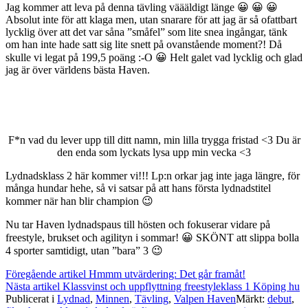
Jag kommer att leva på denna tävling väääldigt länge 😀 😀 😀
Absolut inte för att klaga men, utan snarare för att jag är så ofattbart
lycklig över att det var såna ”småfel” som lite snea ingångar, tänk
om han inte hade satt sig lite snett på ovanstående moment?! Då
skulle vi legat på 199,5 poäng :-O 😀 Helt galet vad lycklig och glad
jag är över världens bästa Haven.
F*n vad du lever upp till ditt namn, min lilla trygga fristad <3 Du är
den enda som lyckats lysa upp min vecka <3
Lydnadsklass 2 här kommer vi!!! Lp:n orkar jag inte jaga längre, för
många hundar hehe, så vi satsar på att hans första lydnadstitel
kommer när han blir champion 😉
Nu tar Haven lydnadspaus till hösten och fokuserar vidare på
freestyle, brukset och agilityn i sommar! 😀 SKÖNT att slippa bolla
4 sporter samtidigt, utan ”bara” 3 😉
Fortsätt
Föregående artikel
Hmmm utvärdering: Det går framåt!
Nästa artikel
Klassvinst och uppflyttning freestyleklass 1 Köping hu
läsa
Publicerat i
Lydnad
,
Minnen
,
Tävling
,
Valpen Haven
Märkt:
debut
,