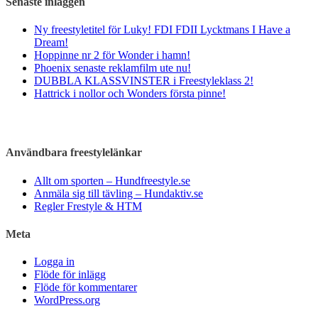
Senaste inläggen
Ny freestyletitel för Luky! FDI FDII Lycktmans I Have a
Dream!
Hoppinne nr 2 för Wonder i hamn!
Phoenix senaste reklamfilm ute nu!
DUBBLA KLASSVINSTER i Freestyleklass 2!
Hattrick i nollor och Wonders första pinne!
Användbara freestylelänkar
Allt om sporten – Hundfreestyle.se
Anmäla sig till tävling – Hundaktiv.se
Regler Frestyle & HTM
Meta
Logga in
Flöde för inlägg
Flöde för kommentarer
WordPress.org