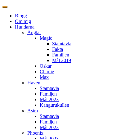
Blogg
Om mig
Hundarna
Änglar
Magic
Stamtavla
Fakta
Familjen
Mål 2019
Oskar
Charlie
Max
Haven
Stamtavla
Familjen
Mål 2023
Kängurukullen
Astra
Stamtavla
Familjen
Mål 2023
Phoenix
Mål 2023