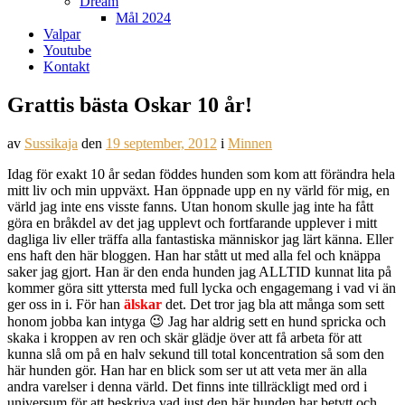
Dream
Mål 2024
Valpar
Youtube
Kontakt
Grattis bästa Oskar 10 år!
av
Sussikaja
den
19 september, 2012
i
Minnen
Idag för exakt 10 år sedan föddes hunden som kom att förändra hela
mitt liv och min uppväxt. Han öppnade upp en ny värld för mig, en
värld jag inte ens visste fanns. Utan honom skulle jag inte ha fått
göra en bråkdel av det jag upplevt och fortfarande upplever i mitt
dagliga liv eller träffa alla fantastiska människor jag lärt känna. Eller
ens haft den här bloggen. Han har stått ut med alla fel och knäppa
saker jag gjort. Han är den enda hunden jag ALLTID kunnat lita på
kommer göra sitt yttersta med full lycka och engagemang i vad vi än
ger oss in i. För han
älskar
det. Det tror jag bla att många som sett
honom jobba kan intyga 😉 Jag har aldrig sett en hund spricka och
skaka i kroppen av ren och skär glädje över att få arbeta för att
kunna slå om på en halv sekund till total koncentration så som den
här hunden gör. Han har en blick som ser ut att veta mer än alla
andra varelser i denna värld. Det finns inte tillräckligt med ord i
universum för att beskriva vad just den här hunden har betytt och