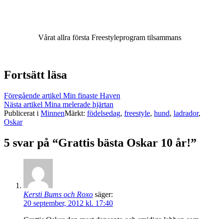
Vårat allra första Freestyleprogram tilsammans
Fortsätt läsa
Föregående artikel
Min finaste Haven
Nästa artikel
Mina melerade hjärtan
Publicerat i
Minnen
Märkt:
födelsedag
,
freestyle
,
hund
,
ladrador
,
Oskar
5 svar på “Grattis bästa Oskar 10 år!”
Kersti Bums och Roxo
säger:
20 september, 2012 kl. 17:40