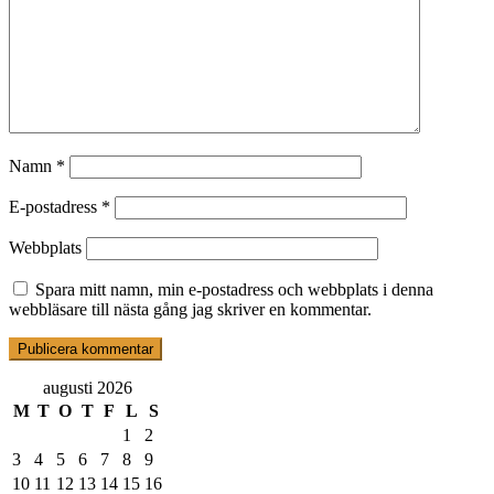
Namn
*
E-postadress
*
Webbplats
Spara mitt namn, min e-postadress och webbplats i denna
webbläsare till nästa gång jag skriver en kommentar.
augusti 2026
M
T
O
T
F
L
S
1
2
3
4
5
6
7
8
9
10
11
12
13
14
15
16