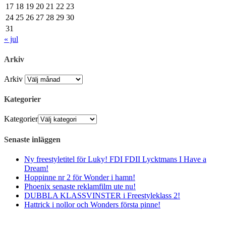
17
18
19
20
21
22
23
24
25
26
27
28
29
30
31
« jul
Arkiv
Arkiv
Kategorier
Kategorier
Senaste inläggen
Ny freestyletitel för Luky! FDI FDII Lycktmans I Have a
Dream!
Hoppinne nr 2 för Wonder i hamn!
Phoenix senaste reklamfilm ute nu!
DUBBLA KLASSVINSTER i Freestyleklass 2!
Hattrick i nollor och Wonders första pinne!