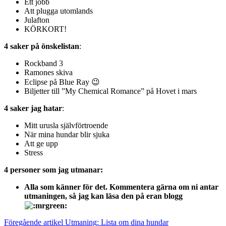
Ett jobb
Att plugga utomlands
Julafton
KÖRKORT!
4 saker på önskelistan
:
Rockband 3
Ramones skiva
Eclipse på Blue Ray 😉
Biljetter till ”My Chemical Romance” på Hovet i mars
4 saker jag hatar
:
Mitt urusla självförtroende
När mina hundar blir sjuka
Att ge upp
Stress
4 personer som jag utmanar:
Alla som känner för det. Kommentera gärna om ni antar
utmaningen, så jag kan läsa den på eran blogg
Fortsätt
Föregående artikel
Utmaning: Lista om dina hundar