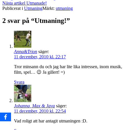
Nästa artikel
Utmanade!
läsa
Publicerat i
Utmaning
Märkt:
utmaning
2 svar på “Utmaning!”
Anna&Trion
säger:
11 december, 2010 kl. 22:17
Tror minsann du och jag har lite lika intressen, inom musik,
film, spel… 😉 Ja gillert! =)
Svara
Johanna, Max & Java
säger:
11 december, 2010 kl. 22:54
Vad roligt att har antagit utmaningen :D.