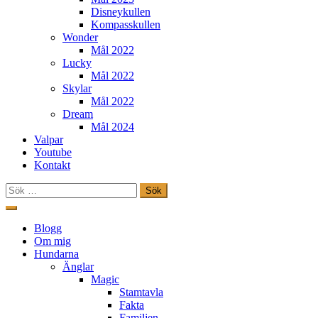
Disneykullen
Kompasskullen
Wonder
Mål 2022
Lucky
Mål 2022
Skylar
Mål 2022
Dream
Mål 2024
Valpar
Youtube
Kontakt
Sök
efter:
Hoppa
till
Freestylehundar.se
Blogg
innehåll
Om mig
Hundarna
Änglar
Magic
Stamtavla
Fakta
Familjen