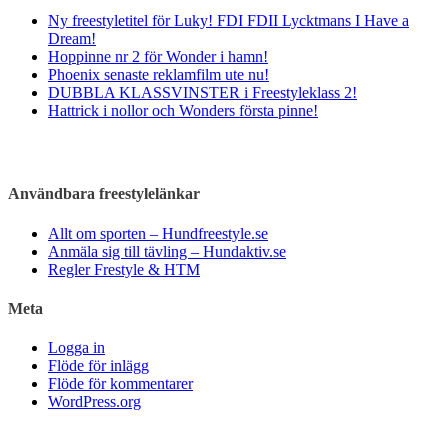
Ny freestyletitel för Luky! FDI FDII Lycktmans I Have a
Dream!
Hoppinne nr 2 för Wonder i hamn!
Phoenix senaste reklamfilm ute nu!
DUBBLA KLASSVINSTER i Freestyleklass 2!
Hattrick i nollor och Wonders första pinne!
Användbara freestylelänkar
Allt om sporten – Hundfreestyle.se
Anmäla sig till tävling – Hundaktiv.se
Regler Frestyle & HTM
Meta
Logga in
Flöde för inlägg
Flöde för kommentarer
WordPress.org