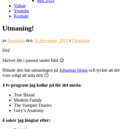
Mål 2024
Valpar
Youtube
Kontakt
Utmaning!
av
Sussikaja
den
10 december, 2010
i
Utmaning
Hej!
Skriver lite i pausen under Idol 😉
Hittade den här utmaningen på
Johannas blogg
och tyckte att det
vore roligt att anta den 🙂
4 tv-program jag kollar på för det mesta
:
True Blood
Modern Family
The Vampire Diaries
Grey’s Anatomy
4 saker jag längtar efter: