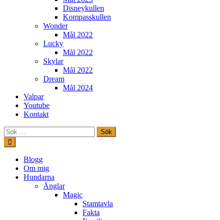
Disneykullen
Kompasskullen
Wonder
Mål 2022
Lucky
Mål 2022
Skylar
Mål 2022
Dream
Mål 2024
Valpar
Youtube
Kontakt
Sök
efter:
Hoppa
till
innehåll
Freestylehundar.se
Blogg
Om mig
Hundarna
Änglar
Magic
Stamtavla
Fakta