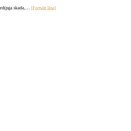
a med(pga skada,…
[Fortsätt läsa]