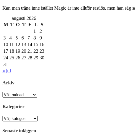
Kan man träna inne istället Magic är inte alltför rastlös, men han såg
augusti 2026
M
T
O
T
F
L
S
1
2
3
4
5
6
7
8
9
10
11
12
13
14
15
16
17
18
19
20
21
22
23
24
25
26
27
28
29
30
31
« jul
Arkiv
Arkiv
Kategorier
Kategorier
Senaste inläggen