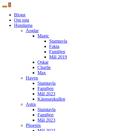
Blogg
Om mig
Hundarna
Änglar
Magic
Stamtavla
Fakta
Familjen
Mål 2019
Oskar
Charlie
Max
Haven
Stamtavla
Familjen
Mål 2023
Kängurukullen
Astra
Stamtavla
Familjen
Mål 2023
Phoenix
Mål 2023