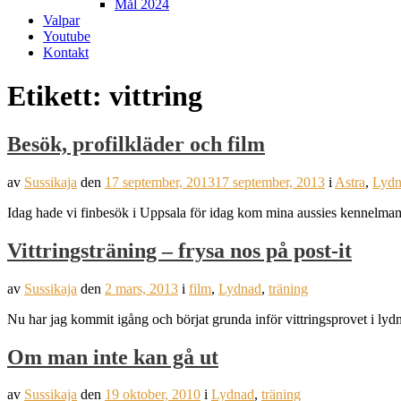
Mål 2024
Valpar
Youtube
Kontakt
Etikett:
vittring
Besök, profilkläder och film
av
Sussikaja
den
17 september, 2013
17 september, 2013
i
Astra
,
Lydn
Idag hade vi finbesök i Uppsala för idag kom mina aussies kennelm
Vittringsträning – frysa nos på post-it
av
Sussikaja
den
2 mars, 2013
i
film
,
Lydnad
,
träning
Nu har jag kommit igång och börjat grunda inför vittringsprovet i lyd
Om man inte kan gå ut
av
Sussikaja
den
19 oktober, 2010
i
Lydnad
,
träning