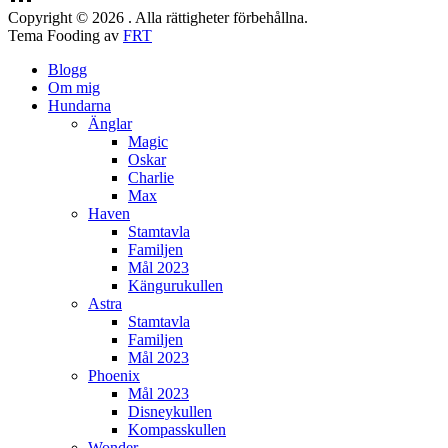
Copyright © 2026 . Alla rättigheter förbehållna.
Tema Fooding av
FRT
Blogg
Om mig
Hundarna
Änglar
Magic
Oskar
Charlie
Max
Haven
Stamtavla
Familjen
Mål 2023
Kängurukullen
Astra
Stamtavla
Familjen
Mål 2023
Phoenix
Mål 2023
Disneykullen
Kompasskullen
Wonder