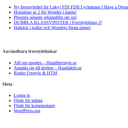
Ny freestyletitel för Luky! FDI FDII Lycktmans I Have a Drea
Hoppinne nr 2 för Wonder i hamn!
Phoenix senaste reklamfilm ute nu!
DUBBLA KLASSVINSTER i Freestyleklass 2!
Hattrick i nollor och Wonders första pinne!
Användbara freestylelänkar
Allt om sporten – Hundfreestyle.se
Anmäla sig till tävling – Hundaktiv.se
Regler Frestyle & HTM
Meta
Logga in
Flöde för inlägg
Flöde för kommentarer
WordPress.org