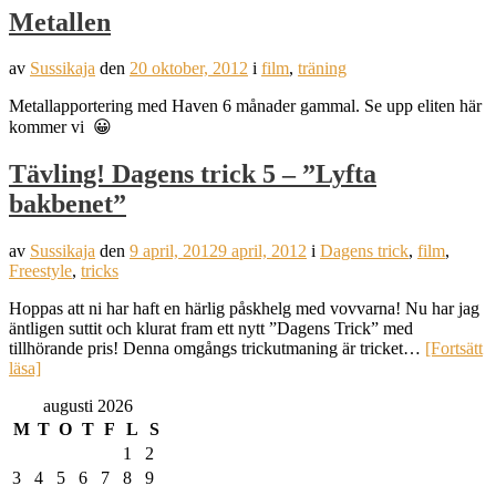
Metallen
av
Sussikaja
den
20 oktober, 2012
i
film
,
träning
Metallapportering med Haven 6 månader gammal. Se upp eliten här
kommer vi 😀
Tävling! Dagens trick 5 – ”Lyfta
bakbenet”
av
Sussikaja
den
9 april, 2012
9 april, 2012
i
Dagens trick
,
film
,
Freestyle
,
tricks
Hoppas att ni har haft en härlig påskhelg med vovvarna! Nu har jag
äntligen suttit och klurat fram ett nytt ”Dagens Trick” med
tillhörande pris! Denna omgångs trickutmaning är tricket…
[Fortsätt
läsa]
augusti 2026
M
T
O
T
F
L
S
1
2
3
4
5
6
7
8
9