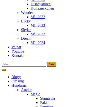
Disneykullen
Kompasskullen
Wonder
Mål 2022
Lucky
Mål 2022
Skylar
Mål 2022
Dream
Mål 2024
Valpar
Youtube
Kontakt
Sök
efter:
Hoppa
till
Freestylehundar.se
Blogg
innehåll
Om mig
Hundarna
Änglar
Magic
Stamtavla
Fakta
Familjen