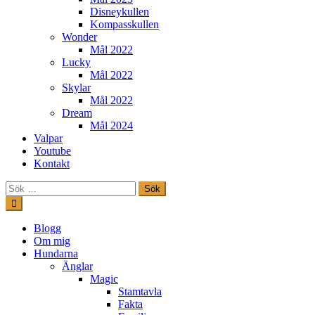
Disneykullen
Kompasskullen
Wonder
Mål 2022
Lucky
Mål 2022
Skylar
Mål 2022
Dream
Mål 2024
Valpar
Youtube
Kontakt
Sök
efter:
Hoppa
till
innehåll
Freestylehundar.se
Blogg
Om mig
Hundarna
Änglar
Magic
Stamtavla
Fakta