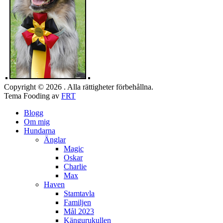
Copyright © 2026 . Alla rättigheter förbehållna.
Tema Fooding av
FRT
Blogg
Om mig
Hundarna
Änglar
Magic
Oskar
Charlie
Max
Haven
Stamtavla
Familjen
Mål 2023
Kängurukullen