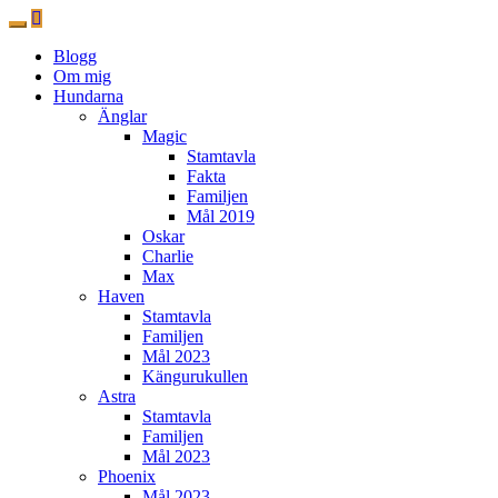
Blogg
Om mig
Hundarna
Änglar
Magic
Stamtavla
Fakta
Familjen
Mål 2019
Oskar
Charlie
Max
Haven
Stamtavla
Familjen
Mål 2023
Kängurukullen
Astra
Stamtavla
Familjen
Mål 2023
Phoenix
Mål 2023