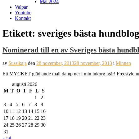
Mål 2024
Valpar
Youtube
Kontakt
Etikett:
sveriges bästa hundblo
Nominerad till en av Sveriges bästa hundb
av
Sussikaja
den
28 november, 2013
28 november, 2013
i
Minnen
Ett MYCKET glädjande mail damp ner i min inkorg igår! Freestylehund
augusti 2026
M
T
O
T
F
L
S
1
2
3
4
5
6
7
8
9
10
11
12
13
14
15
16
17
18
19
20
21
22
23
24
25
26
27
28
29
30
31
« jul