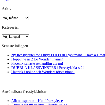
Arkiv
Arkiv
Kategorier
Kategorier
Senaste inläggen
Ny freestyletitel för Luky! FDI FDII Lycktmans I Have a Drea
Hoppinne nr 2 för Wonder i hamn!
Phoenix senaste reklamfilm ute nu!
DUBBLA KLASSVINSTER i Freestyleklass 2!
Hattrick i nollor och Wonders första pinne!
Användbara freestylelänkar
Allt om sporten – Hundfreestyle.se
Anmäla sig till tävling – Hundaktiv.se