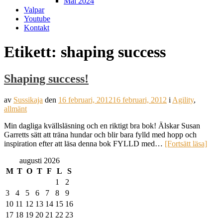
Mål 2024
Valpar
Youtube
Kontakt
Etikett:
shaping success
Shaping success!
av
Sussikaja
den
16 februari, 2012
16 februari, 2012
i
Agility
,
allmänt
Min dagliga kvällsläsning och en riktigt bra bok! Älskar Susan
Garretts sätt att träna hundar och blir bara fylld med hopp och
inspiration efter att läsa denna bok FYLLD med…
[Fortsätt läsa]
augusti 2026
M
T
O
T
F
L
S
1
2
3
4
5
6
7
8
9
10
11
12
13
14
15
16
17
18
19
20
21
22
23