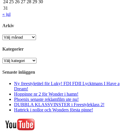
24
25
26
27
28
29
30
31
« jul
Arkiv
Arkiv
Kategorier
Kategorier
Senaste inläggen
Ny freestyletitel för Luky! FDI FDII Lycktmans I Have a
Dream!
Hoppinne nr 2 för Wonder i hamn!
Phoenix senaste reklamfilm ute nu!
DUBBLA KLASSVINSTER i Freestyleklass 2!
Hattrick i nollor och Wonders första pinne!