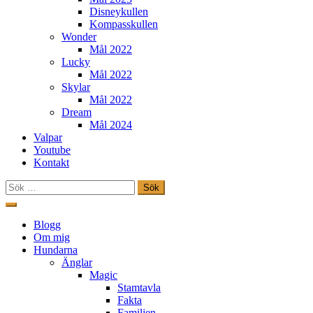
Disneykullen
Kompasskullen
Wonder
Mål 2022
Lucky
Mål 2022
Skylar
Mål 2022
Dream
Mål 2024
Valpar
Youtube
Kontakt
Sök
efter:
Hoppa
till
Freestylehundar.se
Blogg
innehåll
Om mig
Hundarna
Änglar
Magic
Stamtavla
Fakta
Familjen