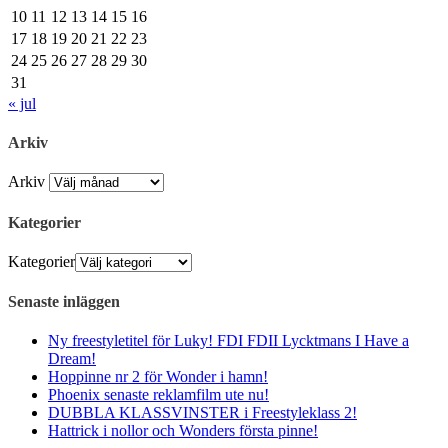
10
11
12
13
14
15
16
17
18
19
20
21
22
23
24
25
26
27
28
29
30
31
« jul
Arkiv
Arkiv
Kategorier
Kategorier
Senaste inläggen
Ny freestyletitel för Luky! FDI FDII Lycktmans I Have a
Dream!
Hoppinne nr 2 för Wonder i hamn!
Phoenix senaste reklamfilm ute nu!
DUBBLA KLASSVINSTER i Freestyleklass 2!
Hattrick i nollor och Wonders första pinne!