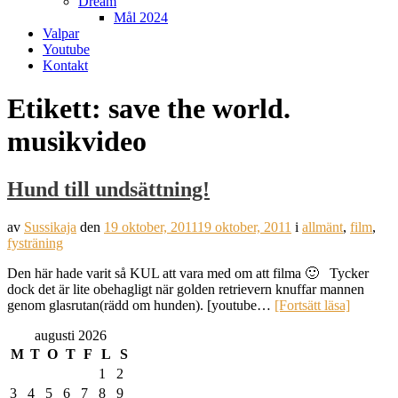
Dream
Mål 2024
Valpar
Youtube
Kontakt
Etikett:
save the world.
musikvideo
Hund till undsättning!
av
Sussikaja
den
19 oktober, 2011
19 oktober, 2011
i
allmänt
,
film
,
fysträning
Den här hade varit så KUL att vara med om att filma 🙂 Tycker
dock det är lite obehagligt när golden retrievern knuffar mannen
genom glasrutan(rädd om hunden). [youtube…
[Fortsätt läsa]
augusti 2026
M
T
O
T
F
L
S
1
2
3
4
5
6
7
8
9