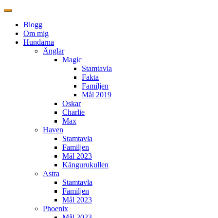
Blogg
Om mig
Hundarna
Änglar
Magic
Stamtavla
Fakta
Familjen
Mål 2019
Oskar
Charlie
Max
Haven
Stamtavla
Familjen
Mål 2023
Kängurukullen
Astra
Stamtavla
Familjen
Mål 2023
Phoenix
Mål 2023