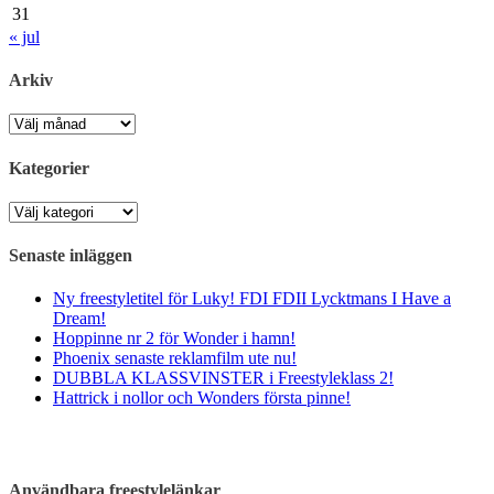
31
« jul
Arkiv
Arkiv
Kategorier
Kategorier
Senaste inläggen
Ny freestyletitel för Luky! FDI FDII Lycktmans I Have a
Dream!
Hoppinne nr 2 för Wonder i hamn!
Phoenix senaste reklamfilm ute nu!
DUBBLA KLASSVINSTER i Freestyleklass 2!
Hattrick i nollor och Wonders första pinne!
Användbara freestylelänkar