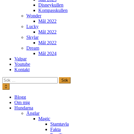
Disneykullen
Kompasskullen
Wonder
Mål 2022
Lucky
Mål 2022
Skylar
Mål 2022
Dream
Mål 2024
Valpar
Youtube
Kontakt
Sök
efter:
Hoppa
till
innehåll
Freestylehundar.se
Blogg
Om mig
Hundarna
Änglar
Magic
Stamtavla
Fakta