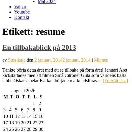
Mål 2024
Valpar
Youtube
Kontakt
Etikett:
resume
En tillbakablick på 2013
av
Sussikaja
den
2 januari, 2014
2 januari, 2014
i
Minnen
Tänkte börja detta året med att se tillbaka på förra året! Januari Året
kickstartades med att filmen Små Citroner Gula som världens bästa
labbe Oskars spelar Kafka i började marknadsföras…
[Fortsätt läsa]
augusti 2026
M
T
O
T
F
L
S
1
2
3
4
5
6
7
8
9
10
11
12
13
14
15
16
17
18
19
20
21
22
23
24
25
26
27
28
29
30