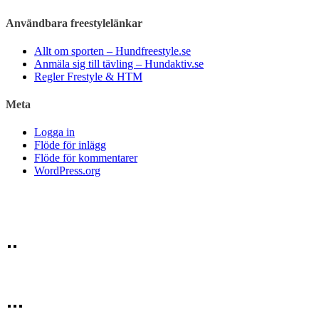
Användbara freestylelänkar
Allt om sporten – Hundfreestyle.se
Anmäla sig till tävling – Hundaktiv.se
Regler Frestyle & HTM
Meta
Logga in
Flöde för inlägg
Flöde för kommentarer
WordPress.org