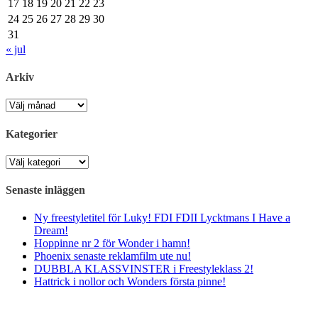
17
18
19
20
21
22
23
24
25
26
27
28
29
30
31
« jul
Arkiv
Arkiv
Kategorier
Kategorier
Senaste inläggen
Ny freestyletitel för Luky! FDI FDII Lycktmans I Have a
Dream!
Hoppinne nr 2 för Wonder i hamn!
Phoenix senaste reklamfilm ute nu!
DUBBLA KLASSVINSTER i Freestyleklass 2!
Hattrick i nollor och Wonders första pinne!