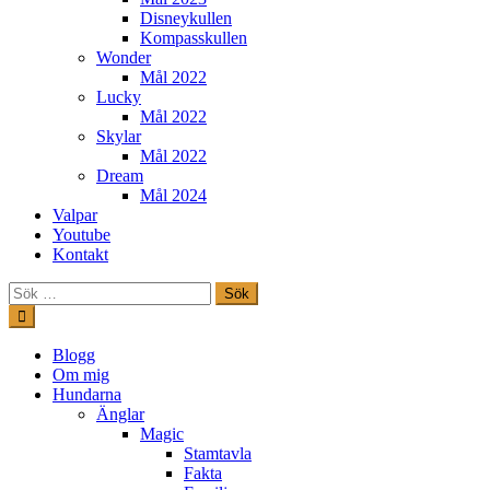
Disneykullen
Kompasskullen
Wonder
Mål 2022
Lucky
Mål 2022
Skylar
Mål 2022
Dream
Mål 2024
Valpar
Youtube
Kontakt
Sök
efter:
Hoppa
till
innehåll
Freestylehundar.se
Blogg
Om mig
Hundarna
Änglar
Magic
Stamtavla
Fakta