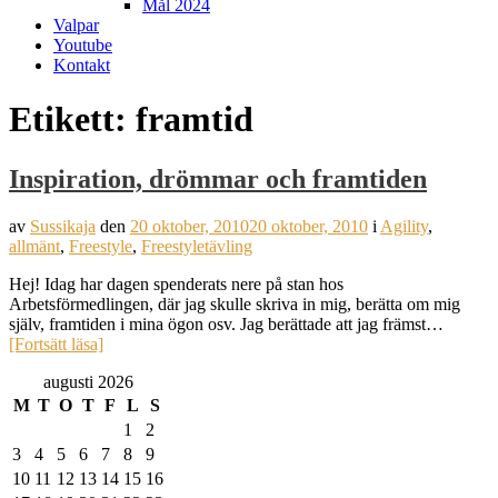
Mål 2024
Valpar
Youtube
Kontakt
Etikett:
framtid
Inspiration, drömmar och framtiden
av
Sussikaja
den
20 oktober, 2010
20 oktober, 2010
i
Agility
,
allmänt
,
Freestyle
,
Freestyletävling
Hej! Idag har dagen spenderats nere på stan hos
Arbetsförmedlingen, där jag skulle skriva in mig, berätta om mig
själv, framtiden i mina ögon osv. Jag berättade att jag främst…
[Fortsätt läsa]
augusti 2026
M
T
O
T
F
L
S
1
2
3
4
5
6
7
8
9
10
11
12
13
14
15
16