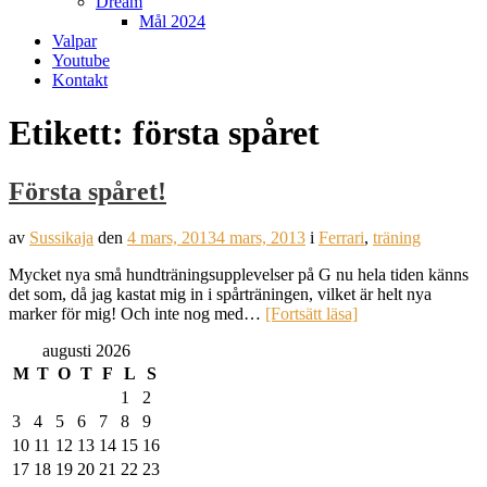
Dream
Mål 2024
Valpar
Youtube
Kontakt
Etikett:
första spåret
Första spåret!
av
Sussikaja
den
4 mars, 2013
4 mars, 2013
i
Ferrari
,
träning
Mycket nya små hundträningsupplevelser på G nu hela tiden känns
det som, då jag kastat mig in i spårträningen, vilket är helt nya
marker för mig! Och inte nog med…
[Fortsätt läsa]
augusti 2026
M
T
O
T
F
L
S
1
2
3
4
5
6
7
8
9
10
11
12
13
14
15
16
17
18
19
20
21
22
23