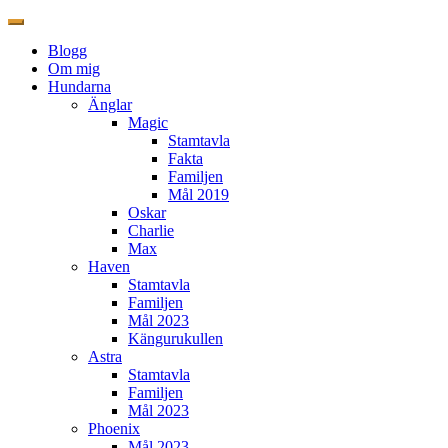
Blogg
Om mig
Hundarna
Änglar
Magic
Stamtavla
Fakta
Familjen
Mål 2019
Oskar
Charlie
Max
Haven
Stamtavla
Familjen
Mål 2023
Kängurukullen
Astra
Stamtavla
Familjen
Mål 2023
Phoenix
Mål 2023