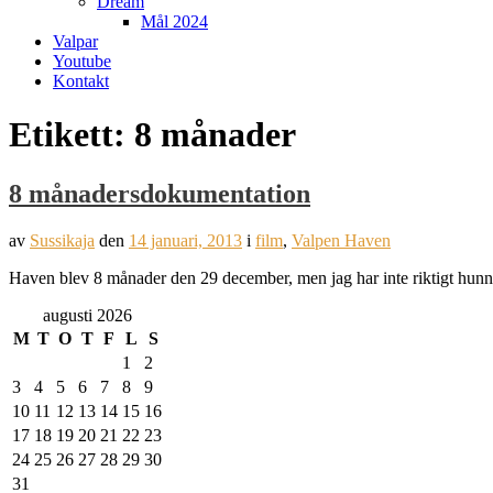
Dream
Mål 2024
Valpar
Youtube
Kontakt
Etikett:
8 månader
8 månadersdokumentation
av
Sussikaja
den
14 januari, 2013
i
film
,
Valpen Haven
Haven blev 8 månader den 29 december, men jag har inte riktigt hunnit
augusti 2026
M
T
O
T
F
L
S
1
2
3
4
5
6
7
8
9
10
11
12
13
14
15
16
17
18
19
20
21
22
23
24
25
26
27
28
29
30
31