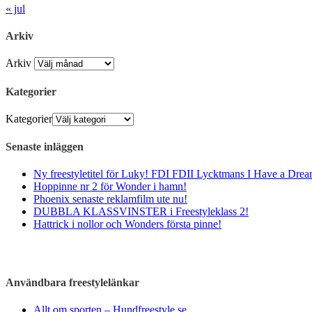
« jul
Arkiv
Arkiv
Kategorier
Kategorier
Senaste inläggen
Ny freestyletitel för Luky! FDI FDII Lycktmans I Have a Drea
Hoppinne nr 2 för Wonder i hamn!
Phoenix senaste reklamfilm ute nu!
DUBBLA KLASSVINSTER i Freestyleklass 2!
Hattrick i nollor och Wonders första pinne!
Användbara freestylelänkar
Allt om sporten – Hundfreestyle.se