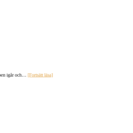
abben igår och…
[Fortsätt läsa]