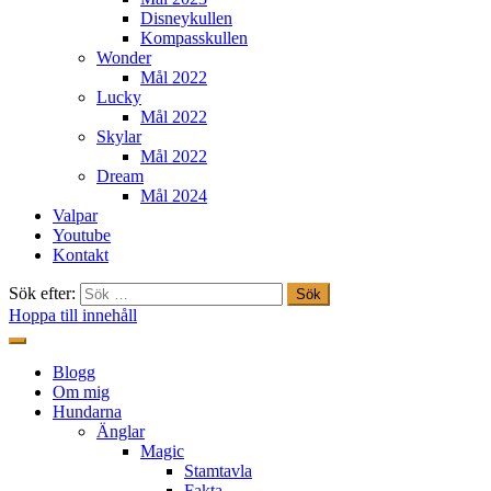
Disneykullen
Kompasskullen
Wonder
Mål 2022
Lucky
Mål 2022
Skylar
Mål 2022
Dream
Mål 2024
Valpar
Youtube
Kontakt
Sök efter:
Hoppa till innehåll
Freestylehundar.se
Blogg
Om mig
Hundarna
Änglar
Magic
Stamtavla
Fakta