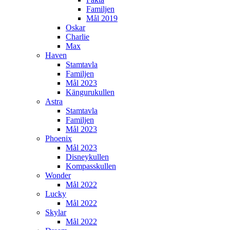
Familjen
Mål 2019
Oskar
Charlie
Max
Haven
Stamtavla
Familjen
Mål 2023
Kängurukullen
Astra
Stamtavla
Familjen
Mål 2023
Phoenix
Mål 2023
Disneykullen
Kompasskullen
Wonder
Mål 2022
Lucky
Mål 2022
Skylar
Mål 2022