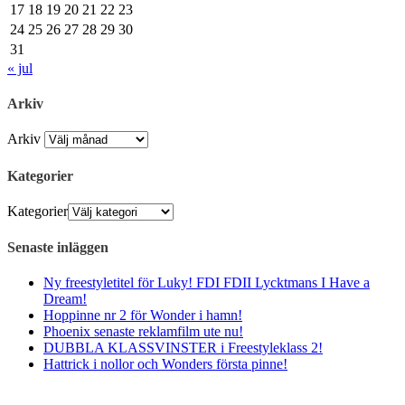
17
18
19
20
21
22
23
24
25
26
27
28
29
30
31
« jul
Arkiv
Arkiv
Kategorier
Kategorier
Senaste inläggen
Ny freestyletitel för Luky! FDI FDII Lycktmans I Have a
Dream!
Hoppinne nr 2 för Wonder i hamn!
Phoenix senaste reklamfilm ute nu!
DUBBLA KLASSVINSTER i Freestyleklass 2!
Hattrick i nollor och Wonders första pinne!