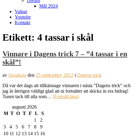
Dream
Mål 2024
Valpar
Youtube
Kontakt
Etikett:
4 tassar i skål
Vinnare i Dagens trick 7 – ”4 tassar i en
skål”!
av
Sussikaja
den
25 september, 2012
i
Dagens trick
Då var det dags att tillkännage vinnaren i nästa ”Dagens trick” och
jag är återigen väldigt glad att ni fortsätter att skicka in era bidrag!
Tusen tack till alla som…
[Fortsätt läsa]
augusti 2026
M
T
O
T
F
L
S
1
2
3
4
5
6
7
8
9
10
11
12
13
14
15
16