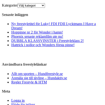
Kategorier
Senaste inläggen
Ny freestyletitel för Luky! FDI FDII Lycktmans I Have a
Dream!
Hoppinne nr 2 för Wonder i hamn!
Phoenix senaste reklamfilm ute nu!
DUBBLA KLASSVINSTER i Freestyleklass 2!
Hattrick i nollor och Wonders första pinne!
Användbara freestylelänkar
Allt om sporten – Hundfreestyle.se
Anmäla sig till tävling – Hundaktiv.se
Regler Frestyle & HTM
Meta
Logga in
Flöde för inlägg