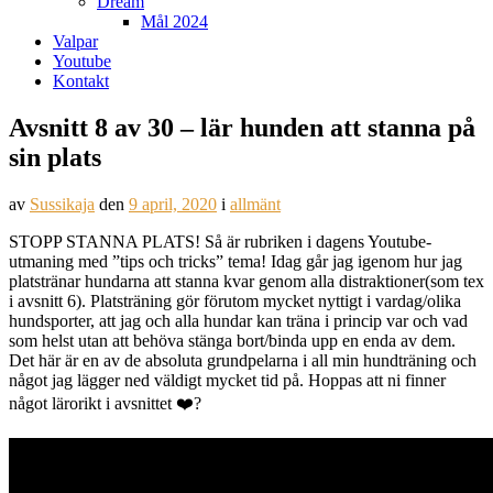
Dream
Mål 2024
Valpar
Youtube
Kontakt
Avsnitt 8 av 30 – lär hunden att stanna på
sin plats
av
Sussikaja
den
9 april, 2020
i
allmänt
STOPP STANNA PLATS! Så är rubriken i dagens Youtube-
utmaning med ”tips och tricks” tema! Idag går jag igenom hur jag
platstränar hundarna att stanna kvar genom alla distraktioner(som tex
i avsnitt 6). Platsträning gör förutom mycket nyttigt i vardag/olika
hundsporter, att jag och alla hundar kan träna i princip var och vad
som helst utan att behöva stänga bort/binda upp en enda av dem.
Det här är en av de absoluta grundpelarna i all min hundträning och
något jag lägger ned väldigt mycket tid på. Hoppas att ni finner
något lärorikt i avsnittet ❤️?