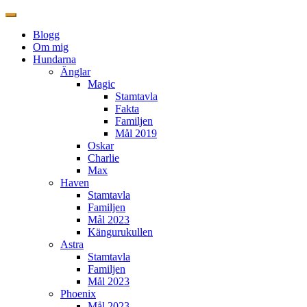
Blogg
Om mig
Hundarna
Änglar
Magic
Stamtavla
Fakta
Familjen
Mål 2019
Oskar
Charlie
Max
Haven
Stamtavla
Familjen
Mål 2023
Kängurukullen
Astra
Stamtavla
Familjen
Mål 2023
Phoenix
Mål 2023