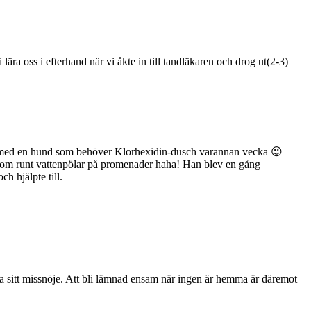
lära oss i efterhand när vi åkte in till tandläkaren och drog ut(2-3)
lätt med en hund som behöver Klorhexidin-dusch varannan vecka 😉
r t.om runt vattenpölar på promenader haha! Han blev en gång
h hjälpte till.
öra sitt missnöje. Att bli lämnad ensam när ingen är hemma är däremot