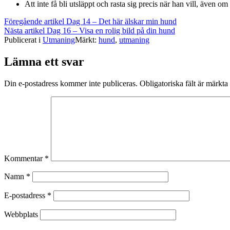
Att inte få bli utsläppt och rasta sig precis när han vill, även
Fortsätt
Föregående artikel
Dag 14 – Det här älskar min hund
Nästa artikel
Dag 16 – Visa en rolig bild på din hund
läsa
Publicerat i
Utmaning
Märkt:
hund
,
utmaning
Lämna ett svar
Din e-postadress kommer inte publiceras.
Obligatoriska fält är märkta
Kommentar
*
Namn
*
E-postadress
*
Webbplats