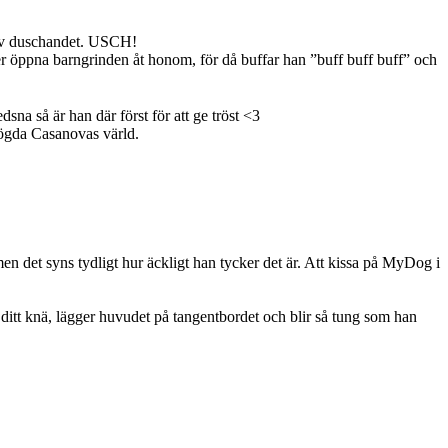
n av duschandet. USCH!
ler öppna barngrinden åt honom, för då buffar han ”buff buff buff” och
sna så är han där först för att ge tröst <3
låögda Casanovas värld.
en det syns tydligt hur äckligt han tycker det är. Att kissa på MyDog i
 ditt knä, lägger huvudet på tangentbordet och blir så tung som han