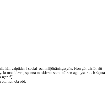
t från valptiden i social- och miljöträningssyfte. Hon gör därför sitt
tryckt mot dörren, spänna musklerna som inför en agilitystart och skjuta
a igen 🙂
så blir hon obrydd.