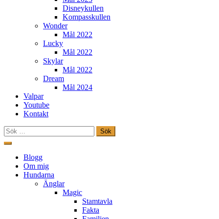
Disneykullen
Kompasskullen
Wonder
Mål 2022
Lucky
Mål 2022
Skylar
Mål 2022
Dream
Mål 2024
Valpar
Youtube
Kontakt
Sök
efter:
Hoppa
till
Freestylehundar.se
Blogg
innehåll
Om mig
Hundarna
Änglar
Magic
Stamtavla
Fakta
Familjen