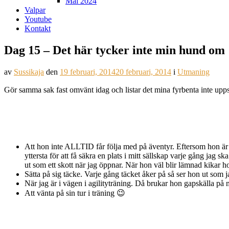
Mål 2024
Valpar
Youtube
Kontakt
Dag 15 – Det här tycker inte min hund om
av
Sussikaja
den
19 februari, 2014
20 februari, 2014
i
Utmaning
Gör samma sak fast omvänt idag och listar det mina fyrbenta inte upps
Att hon inte ALLTID får följa med på äventyr. Eftersom hon är mi
yttersta för att få säkra en plats i mitt sällskap varje gång jag
ut som ett skott när jag öppnar. När hon väl blir lämnad kikar h
Sätta på sig täcke. Varje gång täcket åker på så ser hon ut som ja
När jag är i vägen i agilityträning. Då brukar hon gapskälla på m
Att vänta på sin tur i träning 😉