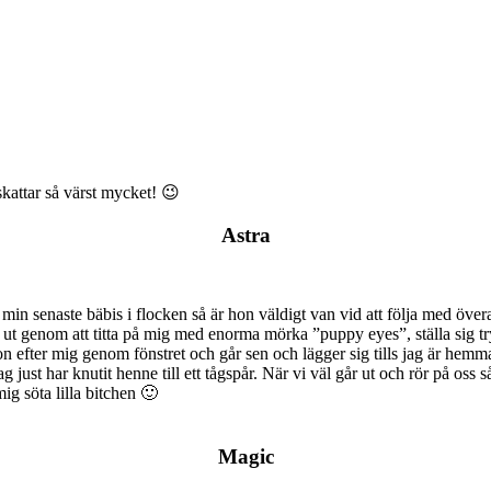
kattar så värst mycket! 😉
Astra
n senaste bäbis i flocken så är hon väldigt van vid att följa med överall
 ska ut genom att titta på mig med enorma mörka ”puppy eyes”, ställa sig 
on efter mig genom fönstret och går sen och lägger sig tills jag är hemm
g just har knutit henne till ett tågspår. När vi väl går ut och rör på oss 
ig söta lilla bitchen 🙂
Magic