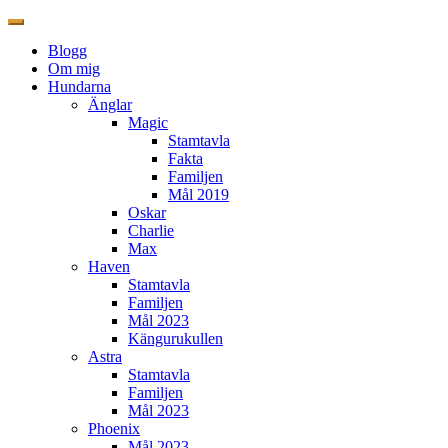
Blogg
Om mig
Hundarna
Änglar
Magic
Stamtavla
Fakta
Familjen
Mål 2019
Oskar
Charlie
Max
Haven
Stamtavla
Familjen
Mål 2023
Kängurukullen
Astra
Stamtavla
Familjen
Mål 2023
Phoenix
Mål 2023