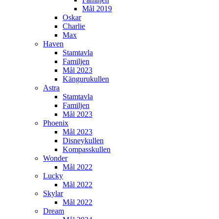
Mål 2019
Oskar
Charlie
Max
Haven
Stamtavla
Familjen
Mål 2023
Kängurukullen
Astra
Stamtavla
Familjen
Mål 2023
Phoenix
Mål 2023
Disneykullen
Kompasskullen
Wonder
Mål 2022
Lucky
Mål 2022
Skylar
Mål 2022
Dream