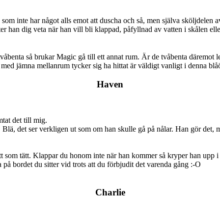
en som inte har något alls emot att duscha och så, men själva sköljdele
 han dig veta när han vill bli klappad, påfyllnad av vatten i skålen el
våbenta så brukar Magic gå till ett annat rum. Är de tvåbenta däremot led
an med jämna mellanrum tycker sig ha hittat är väldigt vanligt i denna b
Haven
at det till mig.
 Blä, det ser verkligen ut som om han skulle gå på nålar. Han gör det, m
titt som tätt. Klappar du honom inte när han kommer så kryper han upp i
på bordet du sitter vid trots att du förbjudit det varenda gång :-O
Charlie