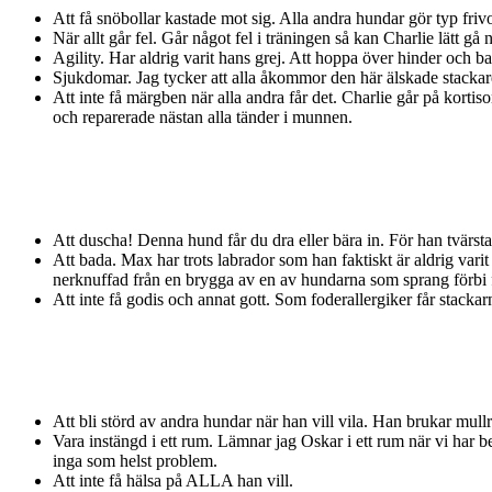
Att få snöbollar kastade mot sig. Alla andra hundar gör typ friv
När allt går fel. Går något fel i träningen så kan Charlie lätt gå ne
Agility. Har aldrig varit hans grej. Att hoppa över hinder och bal
Sjukdomar. Jag tycker att alla åkommor den här älskade stackare
Att inte få märgben när alla andra får det. Charlie går på kortiso
och reparerade nästan alla tänder i munnen.
Att duscha! Denna hund får du dra eller bära in. För han tvärs
Att bada. Max har trots labrador som han faktiskt är aldrig var
nerknuffad från en brygga av en av hundarna som sprang förbi för
Att inte få godis och annat gott. Som foderallergiker får stackar
Att bli störd av andra hundar när han vill vila. Han brukar mullr
Vara instängd i ett rum. Lämnar jag Oskar i ett rum när vi har 
inga som helst problem.
Att inte få hälsa på ALLA han vill.