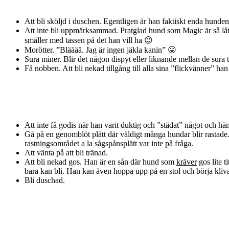
Att bli sköljd i duschen. Egentligen är han faktiskt enda hund
Att inte bli uppmärksammad. Pratglad hund som Magic är så låter
smäller med tassen på det han vill ha 😉
Morötter. ”Blääää. Jag är ingen jäkla kanin” 😛
Sura miner. Blir det någon dispyt eller liknande mellan de sura t
Få nobben. Att bli nekad tillgång till alla sina ”flickvänner” h
Att inte få godis när han varit duktig och ”städat” något och hämt
Gå på en genomblöt plätt där väldigt många hundar blir rastade.
rastningsområdet a la sågspånsplätt var inte på fråga.
Att vänta på att bli tränad.
Att bli nekad gos. Han är en sån där hund som
kräver
gos lite 
bara kan bli. Han kan även hoppa upp på en stol och börja kliva 
Bli duschad.