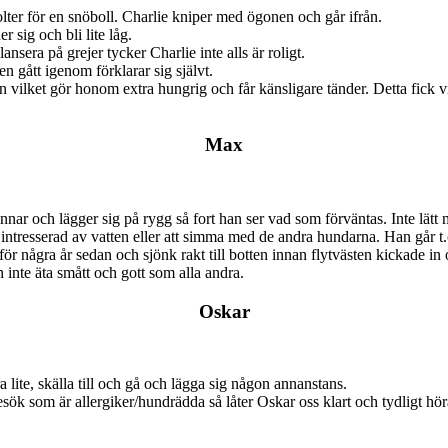
olter för en snöboll. Charlie kniper med ögonen och går ifrån.
r sig och bli lite låg.
ansera på grejer tycker Charlie inte alls är roligt.
n gått igenom förklarar sig självt.
n vilket gör honom extra hungrig och får känsligare tänder. Detta fick vi 
Max
tannar och lägger sig på rygg så fort han ser vad som förväntas. Inte 
it intresserad av vatten eller att simma med de andra hundarna. Han gå
 några år sedan och sjönk rakt till botten innan flytvästen kickade in oc
n inte äta smått och gott som alla andra.
Oskar
a lite, skälla till och gå och lägga sig någon annanstans.
besök som är allergiker/hundrädda så låter Oskar oss klart och tydligt h