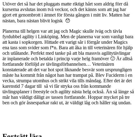
Utöver det så har det pluggats matte riktigt hårt som aldrig förr då
kurserna avslutas inom två veckor, och det känns som att jag har
gjort ett genombrott i ämnet för första gången i mitt liv. Matten har
nästan, bara nästan blivit logisk 😯
Planerna till helgen var att jag och Magic skulle iväg och tävla
fyrdubbel agility i Linköping. Men de planerna var som vanligt bara
att kasta i sopkorgen. Hittade ett varigt sår i förrgår under Magics
ena tass som svider som f*n. Bara att åka in till veterinären för hjälp
och utlåtande. Perfekt med tanke på att bla massvis agilitytävlingar
är inplanerade och betalda i princip varje helg framöver 🙁 Är alltså
fortfarande förföljd av tävlingsförbannelsen… Veterinären
konstaterade att det var hot spot liknande besvär som ursprungligen
måste ha kommit från något han har trampat på. Blev Fuciderm i en
vecka, strumpa utomhus och strikt vila tills måndag. Efter det är det
karenstid 7 dagar till
så vi får stryka oss från kommande
tävlingsplaner i freestyle och agility nästa helg också. Än så länge så
mår han väldigt dåligt av tassen fortfarande. Hoppar mycket på tre
ben och gör åsnesparkar rakt ut, är väldigt låg och håller sig undan.
Fortsätt läsa