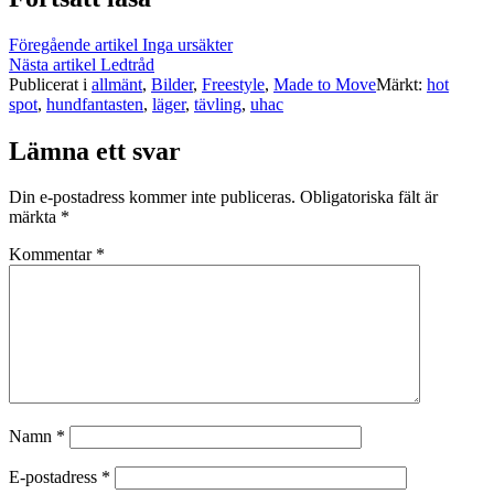
Föregående artikel
Inga ursäkter
Nästa artikel
Ledtråd
Publicerat i
allmänt
,
Bilder
,
Freestyle
,
Made to Move
Märkt:
hot
spot
,
hundfantasten
,
läger
,
tävling
,
uhac
Lämna ett svar
Din e-postadress kommer inte publiceras.
Obligatoriska fält är
märkta
*
Kommentar
*
Namn
*
E-postadress
*