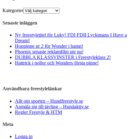
Kategorier
Senaste inläggen
Ny freestyletitel för Luky! FDI FDII Lycktmans I Have a
Dream!
Hoppinne nr 2 för Wonder i hamn!
Phoenix senaste reklamfilm ute nu!
DUBBLA KLASSVINSTER i Freestyleklass 2!
Hattrick i nollor och Wonders första pinne!
Användbara freestylelänkar
Allt om sporten – Hundfreestyle.se
Anmäla sig till tävling – Hundaktiv.se
Regler Frestyle & HTM
Meta
Logga in