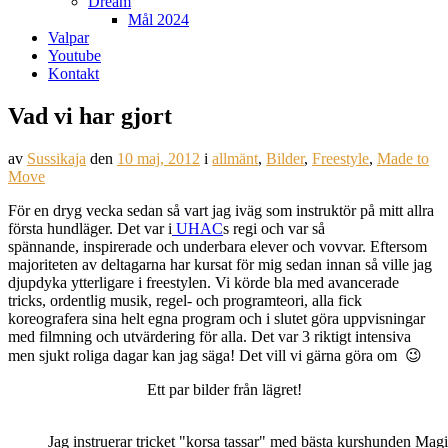
Dream
Mål 2024
Valpar
Youtube
Kontakt
Vad vi har gjort
av
Sussikaja
den
10 maj, 2012
i
allmänt
,
Bilder
,
Freestyle
,
Made to
Move
För en dryg vecka sedan så vart jag iväg som instruktör på mitt allra
första hundläger. Det var i
UHAC
s regi och var så
spännande, inspirerade och underbara elever och vovvar. Eftersom
majoriteten av deltagarna har kursat för mig sedan innan så ville jag
djupdyka ytterligare i freestylen. Vi körde bla med avancerade
tricks, ordentlig musik, regel- och programteori, alla fick
koreografera sina helt egna program och i slutet göra uppvisningar
med filmning och utvärdering för alla. Det var 3 riktigt intensiva
men sjukt roliga dagar kan jag säga! Det vill vi gärna göra om 😉
Ett par bilder från lägret!
Jag instruerar tricket "korsa tassar" med bästa kurshunden Ma