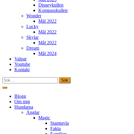
Disneykullen
Kompasskullen
Wonder
Mål 2022
Lucky
Mål 2022
Skylar
Mål 2022
Dream
Mål 2024
Valpar
Youtube
Kontakt
Sök
efter:
Hoppa
till
Freestylehundar.se
Blogg
innehåll
Om mig
Hundarna
Änglar
Magic
Stamtavla
Fakta
Familjen