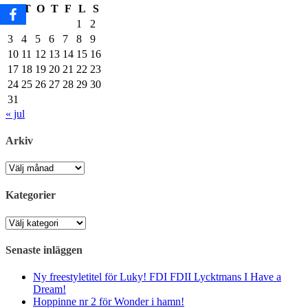
M
T
O
T
F
L
S
1
2
3
4
5
6
7
8
9
10
11
12
13
14
15
16
17
18
19
20
21
22
23
24
25
26
27
28
29
30
31
« jul
Arkiv
Arkiv
Kategorier
Kategorier
Senaste inläggen
Ny freestyletitel för Luky! FDI FDII Lycktmans I Have a
Dream!
Hoppinne nr 2 för Wonder i hamn!