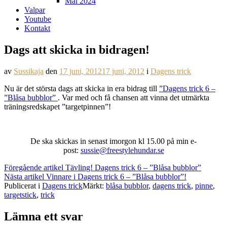
Mål 2024
Valpar
Youtube
Kontakt
Dags att skicka in bidragen!
av
Sussikaja
den
17 juni, 2012
17 juni, 2012
i
Dagens trick
Nu är det största dags att skicka in era bidrag till
”Dagens trick 6 –
”Blåsa bubblor”
. Var med och få chansen att vinna det utmärkta
träningsredskapet ”targetpinnen”!
De ska skickas in senast imorgon kl 15.00 på min e-
post:
sussie@freestylehundar.se
Fortsätt
Föregående artikel
Tävling! Dagens trick 6 – ”Blåsa bubblor”
Nästa artikel
Vinnare i Dagens trick 6 – ”Blåsa bubblor”!
läsa
Publicerat i
Dagens trick
Märkt:
blåsa bubblor
,
dagens trick
,
pinne
,
targetstick
,
trick
Lämna ett svar