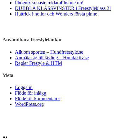
Phoenix senaste reklamfilm ute nu!
DUBBLA KLASSVINSTER i Freestyleklass 2!
Hattrick i nollor och Wonders första pinne!
Användbara freestylelänkar
Allt om sporten – Hundfreestyle.se
Anmäla sig till tävling – Hundaktiv.se
Regler Frestyle & HTM
Meta
Logga in
Flöde för inlägg
Flöde för kommentarer
WordPress.org