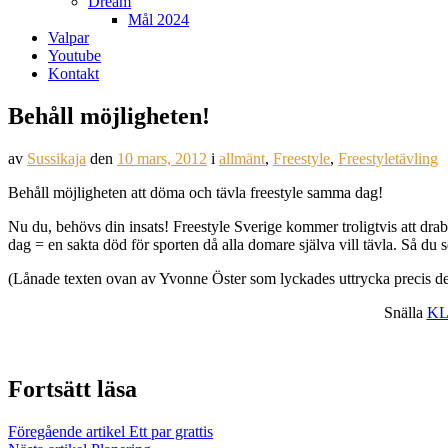
Dream
Mål 2024
Valpar
Youtube
Kontakt
Behåll möjligheten!
av
Sussikaja
den
10 mars, 2012
i
allmänt
,
Freestyle
,
Freestyletävling
Behåll möjligheten att döma och tävla freestyle samma dag!
Nu du, behövs din insats! Freestyle Sverige kommer troligtvis att dra
dag = en sakta död för sporten då alla domare själva vill tävla. Så du 
(Lånade texten ovan av Yvonne Öster som lyckades uttrycka precis det j
Snälla
KL
Fortsätt läsa
Föregående artikel
Ett par grattis