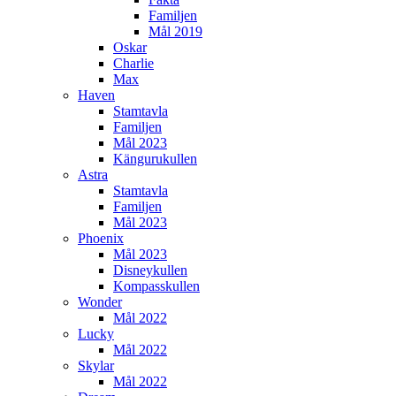
Familjen
Mål 2019
Oskar
Charlie
Max
Haven
Stamtavla
Familjen
Mål 2023
Kängurukullen
Astra
Stamtavla
Familjen
Mål 2023
Phoenix
Mål 2023
Disneykullen
Kompasskullen
Wonder
Mål 2022
Lucky
Mål 2022
Skylar
Mål 2022