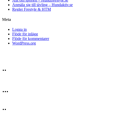
Allt om sporten – Hundfreestyle.se
Anmäla sig till tävling – Hundaktiv.se
Regler Frestyle & HTM
Meta
Logga in
Flöde för inlägg
Flöde för kommentarer
WordPress.org