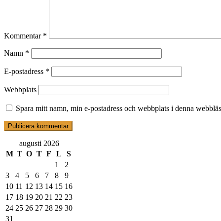
Kommentar
*
Namn
*
E-postadress
*
Webbplats
Spara mitt namn, min e-postadress och webbplats i denna webbläsa
augusti 2026
M
T
O
T
F
L
S
1
2
3
4
5
6
7
8
9
10
11
12
13
14
15
16
17
18
19
20
21
22
23
24
25
26
27
28
29
30
31