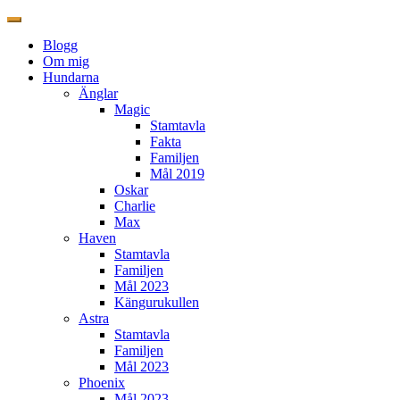
Blogg
Om mig
Hundarna
Änglar
Magic
Stamtavla
Fakta
Familjen
Mål 2019
Oskar
Charlie
Max
Haven
Stamtavla
Familjen
Mål 2023
Kängurukullen
Astra
Stamtavla
Familjen
Mål 2023
Phoenix
Mål 2023