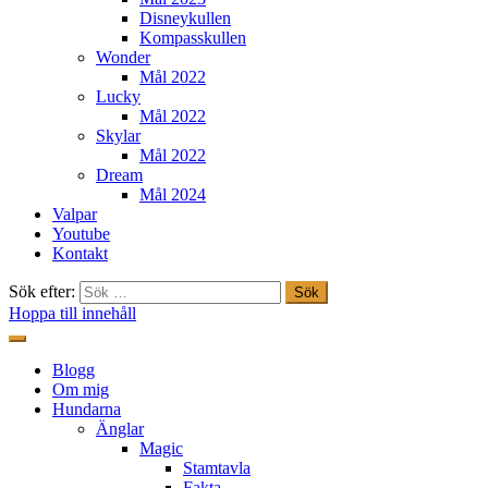
Disneykullen
Kompasskullen
Wonder
Mål 2022
Lucky
Mål 2022
Skylar
Mål 2022
Dream
Mål 2024
Valpar
Youtube
Kontakt
Sök efter:
Hoppa till innehåll
Freestylehundar.se
Blogg
Om mig
Hundarna
Änglar
Magic
Stamtavla
Fakta