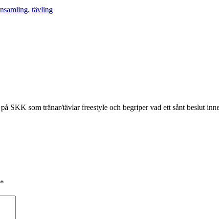
nsamling
,
tävling
e på SKK som tränar/tävlar freestyle och begriper vad ett sånt beslut in
*