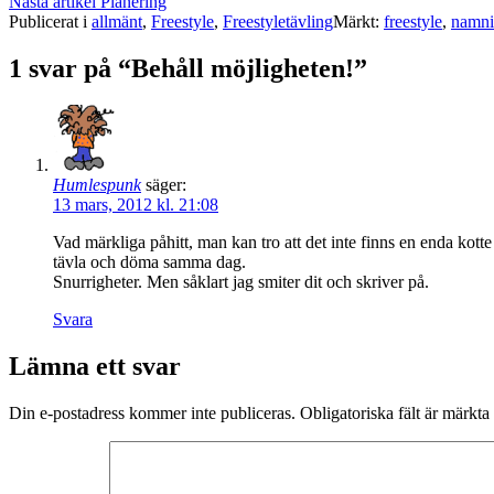
Nästa artikel
Planering
Publicerat i
allmänt
,
Freestyle
,
Freestyletävling
Märkt:
freestyle
,
namni
1 svar på “Behåll möjligheten!”
Humlespunk
säger:
13 mars, 2012 kl. 21:08
Vad märkliga påhitt, man kan tro att det inte finns en enda kott
tävla och döma samma dag.
Snurrigheter. Men såklart jag smiter dit och skriver på.
Svara
Lämna ett svar
Din e-postadress kommer inte publiceras.
Obligatoriska fält är märkta