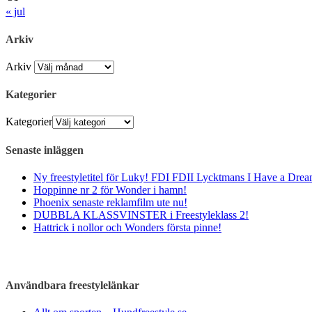
« jul
Arkiv
Arkiv
Kategorier
Kategorier
Senaste inläggen
Ny freestyletitel för Luky! FDI FDII Lycktmans I Have a Drea
Hoppinne nr 2 för Wonder i hamn!
Phoenix senaste reklamfilm ute nu!
DUBBLA KLASSVINSTER i Freestyleklass 2!
Hattrick i nollor och Wonders första pinne!
Användbara freestylelänkar