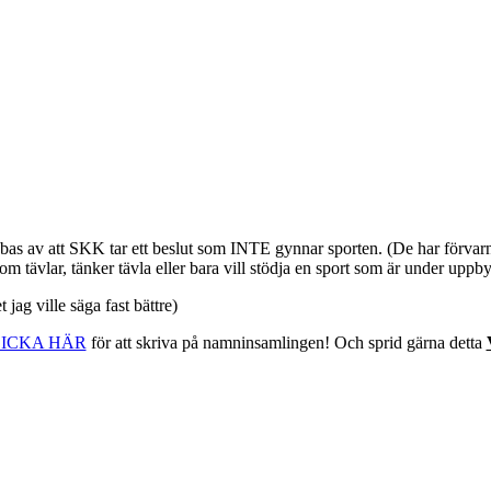
bbas av att SKK tar ett beslut som INTE gynnar sporten. (De har förvar
som tävlar, tänker tävla eller bara vill stödja en sport som är under upp
ag ville säga fast bättre)
ICKA HÄR
för att skriva på namninsamlingen! Och sprid gärna detta