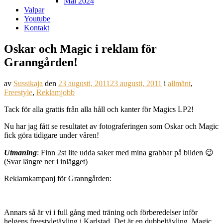
Mål 2024
Valpar
Youtube
Kontakt
Oskar och Magic i reklam för
Granngården!
av
Sussikaja
den
23 augusti, 2011
23 augusti, 2011
i
allmänt
,
Freestyle
,
Reklamjobb
Tack för alla grattis från alla håll och kanter för Magics LP2!
Nu har jag fått se resultatet av fotograferingen som Oskar och Magic
fick göra tidigare under våren!
Utmaning
: Finn 2st lite udda saker med mina grabbar på bilden 😉
(Svar längre ner i inlägget)
Reklamkampanj för Granngården:
Annars så är vi i full gång med träning och förberedelser inför
helgens freestyletävling i Karlstad. Det är en dubbeltävling, Magic