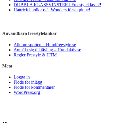
DUBBLA KLASSVINSTER i Freestyleklass 2!
Hattrick i nollor och Wonders första pinne!
Användbara freestylelänkar
Allt om sporten – Hundfreestyle.se
Anmäla sig till tävling – Hundaktiv.se
Regler Frestyle & HTM
Meta
Logga in
Flöde för inlägg
Flöde för kommentarer
WordPress.org