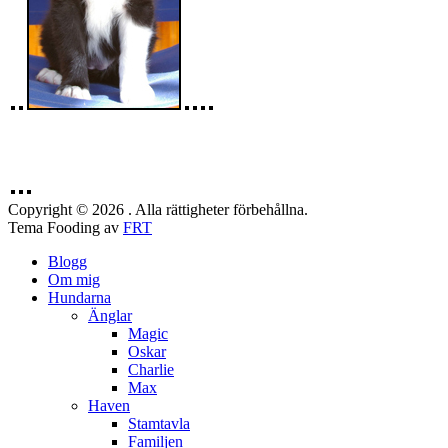
Copyright © 2026 . Alla rättigheter förbehållna.
Tema Fooding av
FRT
Blogg
Om mig
Hundarna
Änglar
Magic
Oskar
Charlie
Max
Haven
Stamtavla
Familjen