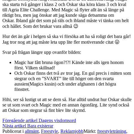
ska starta två gånger i klass 2 och Oskar ska köra klass 3 och kval
till Agria Elite Challenge. Med Magic så flyter allt än så länge på
riktigt bra, men jag önskar att jag kunde säga detsamma om
Oskar. Ibland går det som på räls och ibland måste vi tänka om helt
och hållet. Som det brukar vara alltså 😉
Hur det än går i helgen så ska vi försöka att ha så roligt det bara går!
Jag tror nog att jag måste leta upp lite fler motiverande citat 😛
Svar på frågan längre upp ovanför bilden:
Magic har fått bruna ögon?!?! Kände inte alls igen honom
först. Vilken skillnad!
Och Oskar finns det två av tror jag. En gul precis i mitten som
stegrar och en ”SVART” lite till höger om den svarta
aussien(Magics kusin) och under afghanen i det högra
fönstret.
Hihi, ser så lustigt ut att se dem så. Har alltid undrat hur Oskar skulle
se ut som svart och Magic med en annan ögonfärg. Lite synd också
att Oskar som stegrar så fint blev lite skymd.
Fortsätt
Föregående artikel
Dagens visdomsord
Nästa artikel
Bara existerar
läsa
Publicerat i
allmänt
,
Freestyle
,
Reklamjobb
Märkt:
freestyleträning
,