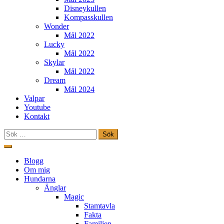
Disneykullen
Kompasskullen
Wonder
Mål 2022
Lucky
Mål 2022
Skylar
Mål 2022
Dream
Mål 2024
Valpar
Youtube
Kontakt
Sök
efter:
Hoppa
till
Freestylehundar.se
Blogg
innehåll
Om mig
Hundarna
Änglar
Magic
Stamtavla
Fakta
Familjen