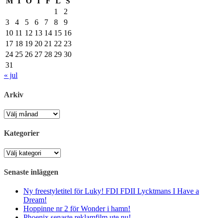
M
T
O
T
F
L
S
1
2
3
4
5
6
7
8
9
10
11
12
13
14
15
16
17
18
19
20
21
22
23
24
25
26
27
28
29
30
31
« jul
Arkiv
Arkiv
Kategorier
Kategorier
Senaste inläggen
Ny freestyletitel för Luky! FDI FDII Lycktmans I Have a
Dream!
Hoppinne nr 2 för Wonder i hamn!
Phoenix senaste reklamfilm ute nu!