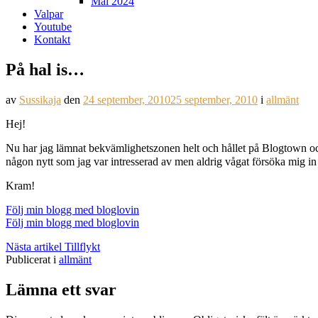
Mål 2024
Valpar
Youtube
Kontakt
På hal is…
av
Sussikaja
den
24 september, 2010
25 september, 2010
i
allmänt
Hej!
Nu har jag lämnat bekvämlighetszonen helt och hållet på Blogtown och 
någon nytt som jag var intresserad av men aldrig vågat försöka mig i
Kram!
Följ min blogg med bloglovin
Följ min blogg med bloglovin
Fortsätt
Nästa artikel
Tillflykt
Publicerat i
allmänt
läsa
Lämna ett svar