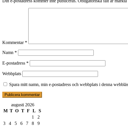
Din e-postadress kommer inte publiceras.
Obligatoriska fält är märkta
Kommentar
*
Namn
*
E-postadress
*
Webbplats
Spara mitt namn, min e-postadress och webbplats i denna webbläsa
augusti 2026
M
T
O
T
F
L
S
1
2
3
4
5
6
7
8
9