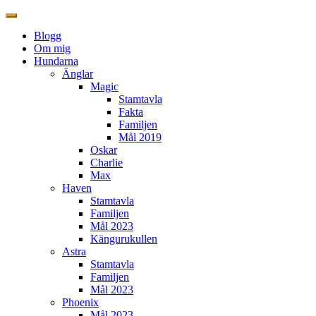
Blogg
Om mig
Hundarna
Änglar
Magic
Stamtavla
Fakta
Familjen
Mål 2019
Oskar
Charlie
Max
Haven
Stamtavla
Familjen
Mål 2023
Kängurukullen
Astra
Stamtavla
Familjen
Mål 2023
Phoenix
Mål 2023