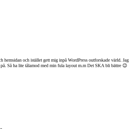
hemsidan och istället gett mig inpå WordPress outforskade värld. Jag b
n på. Så ha lite tålamod med min fula layout m.m Det SKA bli bättre 😉