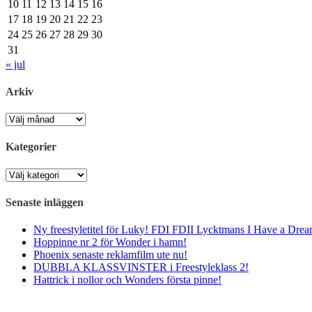
10
11
12
13
14
15
16
17
18
19
20
21
22
23
24
25
26
27
28
29
30
31
« jul
Arkiv
Arkiv
Kategorier
Kategorier
Senaste inläggen
Ny freestyletitel för Luky! FDI FDII Lycktmans I Have a Drea
Hoppinne nr 2 för Wonder i hamn!
Phoenix senaste reklamfilm ute nu!
DUBBLA KLASSVINSTER i Freestyleklass 2!
Hattrick i nollor och Wonders första pinne!