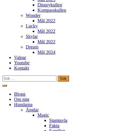
Disneykullen
Kompasskullen
Wonder
Mål 2022
Lucky
Mål 2022
Skylar
Mål 2022
Dream
Mål 2024
Valpar
Youtube
Kontakt
Sök
efter:
Hoppa
till
Freestylehundar.se
Blogg
innehåll
Om mig
Hundarna
Änglar
Magic
Stamtavla
Fakta
Familjen