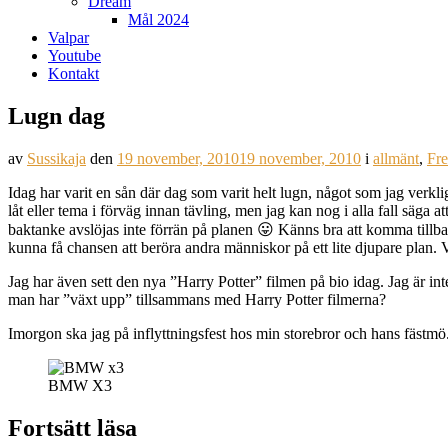
Dream
Mål 2024
Valpar
Youtube
Kontakt
Lugn dag
av
Sussikaja
den
19 november, 2010
19 november, 2010
i
allmänt
,
Fre
Idag har varit en sån där dag som varit helt lugn, något som jag verkl
låt eller tema i förväg innan tävling, men jag kan nog i alla fall säg
baktanke avslöjas inte förrän på planen 😛 Känns bra att komma tillbaka
kunna få chansen att beröra andra människor på ett lite djupare plan.
Jag har även sett den nya ”Harry Potter” filmen på bio idag. Jag är inte
man har ”växt upp” tillsammans med Harry Potter filmerna?
Imorgon ska jag på inflyttningsfest hos min storebror och hans fästmö
BMW X3
Fortsätt läsa