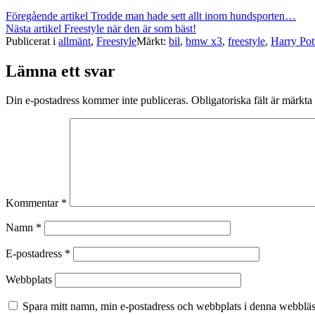
Föregående artikel
Trodde man hade sett allt inom hundsporten…
Nästa artikel
Freestyle när den är som bäst!
Publicerat i
allmänt
,
Freestyle
Märkt:
bil
,
bmw x3
,
freestyle
,
Harry Pot
Lämna ett svar
Din e-postadress kommer inte publiceras.
Obligatoriska fält är märkta
Kommentar
*
Namn
*
E-postadress
*
Webbplats
Spara mitt namn, min e-postadress och webbplats i denna webbläsa