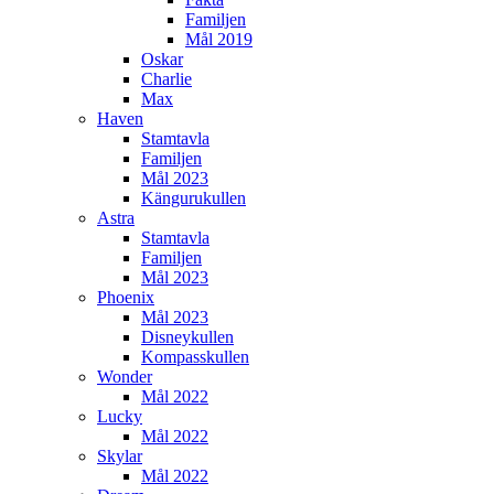
Familjen
Mål 2019
Oskar
Charlie
Max
Haven
Stamtavla
Familjen
Mål 2023
Kängurukullen
Astra
Stamtavla
Familjen
Mål 2023
Phoenix
Mål 2023
Disneykullen
Kompasskullen
Wonder
Mål 2022
Lucky
Mål 2022
Skylar
Mål 2022