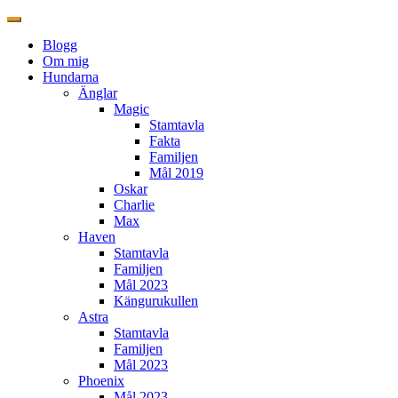
Blogg
Om mig
Hundarna
Änglar
Magic
Stamtavla
Fakta
Familjen
Mål 2019
Oskar
Charlie
Max
Haven
Stamtavla
Familjen
Mål 2023
Kängurukullen
Astra
Stamtavla
Familjen
Mål 2023
Phoenix
Mål 2023