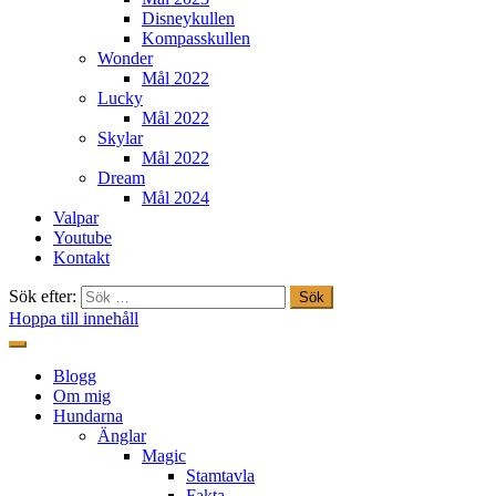
Disneykullen
Kompasskullen
Wonder
Mål 2022
Lucky
Mål 2022
Skylar
Mål 2022
Dream
Mål 2024
Valpar
Youtube
Kontakt
Sök efter:
Hoppa till innehåll
Freestylehundar.se
Blogg
Om mig
Hundarna
Änglar
Magic
Stamtavla
Fakta