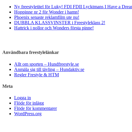
Ny freestyletitel för Luky! FDI FDII Lycktmans I Have a Drea
Hoppinne nr 2 för Wonder i hamn!
Phoenix senaste reklamfilm ute nu!
DUBBLA KLASSVINSTER i Freestyleklass 2!
Hattrick i nollor och Wonders första pinne!
Användbara freestylelänkar
Allt om sporten – Hundfreestyle.se
Anmäla sig till tävling – Hundaktiv.se
Regler Frestyle & HTM
Meta
Logga in
Flöde för inlägg
Flöde för kommentarer
WordPress.org