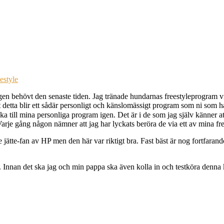
estyle
igen behövt den senaste tiden. Jag tränade hundarnas freestyleprogram vil
a att detta blir ett sådär personligt och känslomässigt program som ni s
 till mina personliga program igen. Det är i de som jag själv känner att
 Varje gång någon nämner att jag har lyckats beröra de via ett av mina 
 jätte-fan av HP men den här var riktigt bra. Fast bäst är nog fortfarande
. Innan det ska jag och min pappa ska även kolla in och testköra denna 