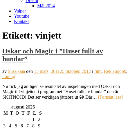
Dream
Mål 2024
Valpar
Youtube
Kontakt
Etikett:
vinjett
Oskar och Magic i ”Huset fullt av
hundar”
av
Sussikaja
den
15 mars, 2011
25 oktober, 2012
i
film
,
Reklamjobb
,
träning
Nu fick jag äntligen se resultatet av inspelningen med Oskar och
Magic till vinjetten i programmet ”Huset fullt av hundar” och är
SKITNÖJD! Det ser verkligen jättebra ut 😀 Där…
[Fortsätt läsa]
augusti 2026
M
T
O
T
F
L
S
1
2
3
4
5
6
7
8
9