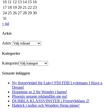
10
11
12
13
14
15
16
17
18
19
20
21
22
23
24
25
26
27
28
29
30
31
« jul
Arkiv
Arkiv
Kategorier
Kategorier
Senaste inläggen
Ny freestyletitel för Luky! FDI FDII Lycktmans I Have a
Dream!
Hoppinne nr 2 för Wonder i hamn!
Phoenix senaste reklamfilm ute nu!
DUBBLA KLASSVINSTER i Freestyleklass 2!
Hattrick i nollor och Wonders första pinne!