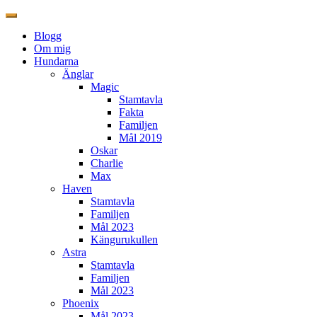
Blogg
Om mig
Hundarna
Änglar
Magic
Stamtavla
Fakta
Familjen
Mål 2019
Oskar
Charlie
Max
Haven
Stamtavla
Familjen
Mål 2023
Kängurukullen
Astra
Stamtavla
Familjen
Mål 2023
Phoenix
Mål 2023