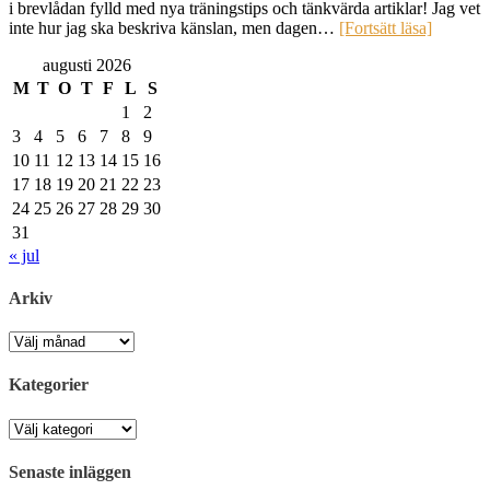
i brevlådan fylld med nya träningstips och tänkvärda artiklar! Jag vet
inte hur jag ska beskriva känslan, men dagen…
[Fortsätt läsa]
augusti 2026
M
T
O
T
F
L
S
1
2
3
4
5
6
7
8
9
10
11
12
13
14
15
16
17
18
19
20
21
22
23
24
25
26
27
28
29
30
31
« jul
Arkiv
Arkiv
Kategorier
Kategorier
Senaste inläggen