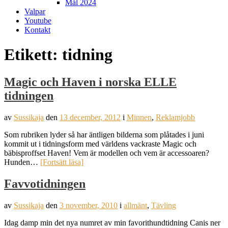
Mål 2024
Valpar
Youtube
Kontakt
Etikett:
tidning
Magic och Haven i norska ELLE
tidningen
av
Sussikaja
den
13 december, 2012
i
Minnen
,
Reklamjobb
Som rubriken lyder så har äntligen bilderna som plåtades i juni
kommit ut i tidningsform med världens vackraste Magic och
bäbisproffset Haven! Vem är modellen och vem är accessoaren?
Hunden…
[Fortsätt läsa]
Favvotidningen
av
Sussikaja
den
3 november, 2010
i
allmänt
,
Tävling
Idag damp min det nya numret av min favorithundtidning Canis ner