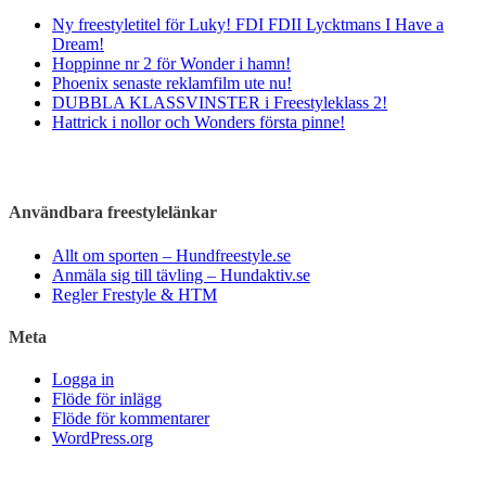
Ny freestyletitel för Luky! FDI FDII Lycktmans I Have a
Dream!
Hoppinne nr 2 för Wonder i hamn!
Phoenix senaste reklamfilm ute nu!
DUBBLA KLASSVINSTER i Freestyleklass 2!
Hattrick i nollor och Wonders första pinne!
Användbara freestylelänkar
Allt om sporten – Hundfreestyle.se
Anmäla sig till tävling – Hundaktiv.se
Regler Frestyle & HTM
Meta
Logga in
Flöde för inlägg
Flöde för kommentarer
WordPress.org