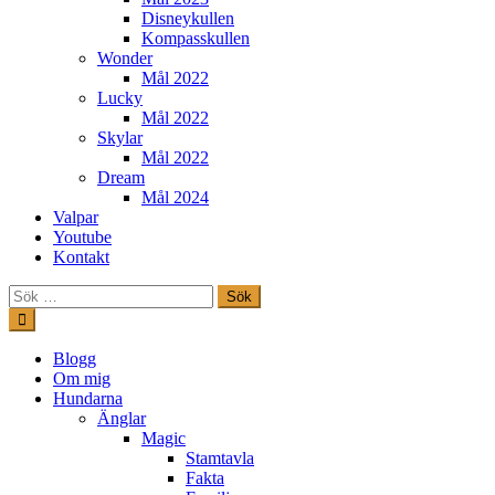
Disneykullen
Kompasskullen
Wonder
Mål 2022
Lucky
Mål 2022
Skylar
Mål 2022
Dream
Mål 2024
Valpar
Youtube
Kontakt
Sök
efter:
Hoppa
till
innehåll
Freestylehundar.se
Blogg
Om mig
Hundarna
Änglar
Magic
Stamtavla
Fakta